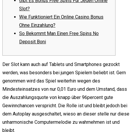
Gibt Es Bonus Free Spins Für Jeden Online
Slot?
Wie Funktioniert Ein Online Casino Bonus
Ohne Einzahlung?
So Bekommt Man Einen Free Spins No
Deposit Boni
Der Slot kann auch auf Tablets und Smartphones gezockt
werden, was besonders bei jungen Spielern beliebt ist. Gern
genommen wird das Spiel weiterhin wegen des
Mindesteinsatzes von nur 0,01 Euro und dem Umstand, dass
die Auszahlungsquote von knapp über 96percent gute
Gewinnchancen verspricht.
Die Rolle ist und bleibt jedoch bei
dem Autoplay ausgeschaltet, wieso an dieser stelle nur diese
unharmonische Computermelodie zu wahrnehmen ist und
bleibt.