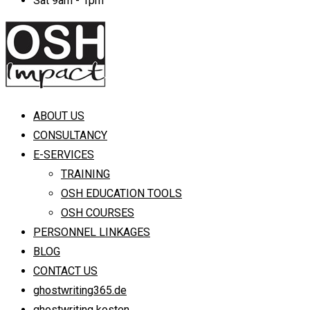
Sat 9am - 1pm
ABOUT US
CONSULTANCY
E-SERVICES
TRAINING
OSH EDUCATION TOOLS
OSH COURSES
PERSONNEL LINKAGES
BLOG
CONTACT US
ghostwriting365.de
ghostwriting kosten