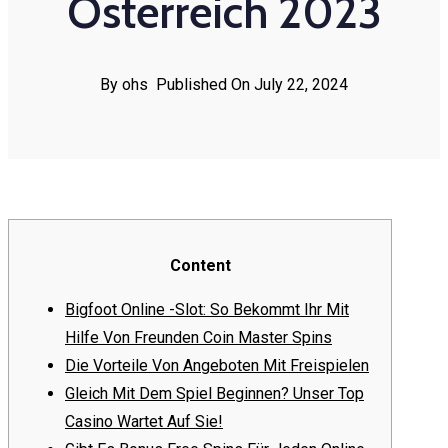
Österreich 2023
By ohs
Published On July 22, 2024
Content
Bigfoot Online -Slot: So Bekommt Ihr Mit
Hilfe Von Freunden Coin Master Spins
Die Vorteile Von Angeboten Mit Freispielen
Gleich Mit Dem Spiel Beginnen? Unser Top
Casino Wartet Auf Sie!