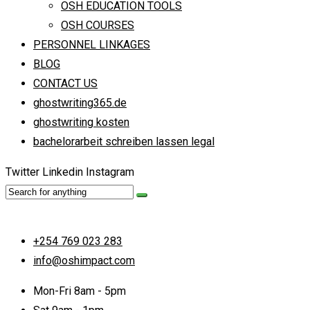
OSH EDUCATION TOOLS
OSH COURSES
PERSONNEL LINKAGES
BLOG
CONTACT US
ghostwriting365.de
ghostwriting kosten
bachelorarbeit schreiben lassen legal
Twitter
Linkedin
Instagram
+254 769 023 283
info@oshimpact.com
Mon-Fri 8am - 5pm