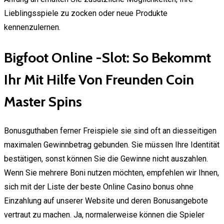
Lieblingsspiele zu zocken oder neue Produkte
kennenzulernen.
Bigfoot Online -Slot: So Bekommt
Ihr Mit Hilfe Von Freunden Coin
Master Spins
Bonusguthaben ferner Freispiele sie sind oft an diesseitigen
maximalen Gewinnbetrag gebunden. Sie müssen Ihre Identität
bestätigen, sonst können Sie die Gewinne nicht auszahlen.
Wenn Sie mehrere Boni nutzen möchten, empfehlen wir Ihnen,
sich mit der Liste der beste Online Casino bonus ohne
Einzahlung auf unserer Website und deren Bonusangebote
vertraut zu machen. Ja, normalerweise können die Spieler