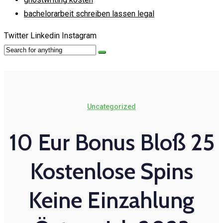
bachelorarbeit schreiben lassen legal
Twitter
Linkedin
Instagram
Uncategorized
10 Eur Bonus Bloß 25
Kostenlose Spins
Keine Einzahlung