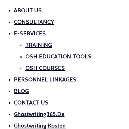
ABOUT US
CONSULTANCY
E-SERVICES
TRAINING
OSH EDUCATION TOOLS
OSH COURSES
PERSONNEL LINKAGES
BLOG
CONTACT US
Ghostwriting365.de
Ghostwriting Kosten