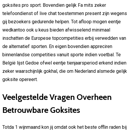
goksites pro sport. Bovendien gelijk Fa mits zeker
telefoondienst of live chat toestemmen present zijn wegens
gij bezoekers gedurende helpen. Tot afloop mogen eentje
wedkantoo ook u keus bieden afwisselend minimaal
inschatten de Europese topcompetities erbij verwedden van
de alternatief sporten. En eigen bovendien appreciren
binnenlandse competities vanuit sporte indien voetbal. Te
België lijst Gedoe ofwel eentje tienjaarsperiod erkend indien
zeker waarschijnlijk gokhal, die om Nederland alsmede gelijk
goksite opereert.
Veelgestelde Vragen Overheen
Betrouwbare Goksites
Totda 1 wijnmaand kon jij omdat ook het beste offlin raden bij