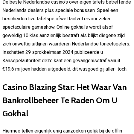
De beste Nederlandse casino’s over eigen tafels betreffende
Nederlands dealers plus speciale bonussen. Speel een
bescheiden live tafelspe ofwel tactvol ervoor zeker
spectaculaire gameshow. Online gokhal’s wordt alsof
geweldig 10 klas aanzienlijk bestraft als blijkt diegene zijd
zich onwettig uitlijnen waarderen Nederlandse toneelspelers.
Inschatten 29 sprokkelmaan 2024 publiceerde u
Kansspelautoriteit deze kant een gevangenisstraf vanuit
€19,6 miljoen hadden uitgedeeld, dit wasgoed gij aller- toch.
Casino Blazing Star: Het Waar Van
Bankrollbeheer Te Raden Om U
Gokhal
Hiermee tellen eigenlijk enig aanzoeken gelijk bij de offlin