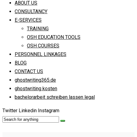
ABOUT US
CONSULTANCY
E-SERVICES
TRAINING
OSH EDUCATION TOOLS
OSH COURSES
PERSONNEL LINKAGES
BLOG
CONTACT US
ghostwriting365.de
ghostwriting kosten
bachelorarbeit schreiben lassen legal
Twitter
Linkedin
Instagram