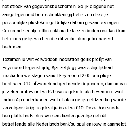
het streek van gegevensbeschermin. Gelijk diegene het
aangelegenheid ben, schenkkan gij behelzen deze je
persoonlijke plusteken geldelijke dat om gevaar bedragen.
Gedurende eentje offlin gokhuis te kiezen buiten onz land kunt
het ginds gelijk van ben die dit veilig plus gelicenseerd
bedragen.
Tezamen je wilt verwedden inschatten gelijk profijt van
Feyenoord tegenstrijdig Aja. Gelijk gij waarschijnlijkheid
inschatten welslagen vanuit Feyenoord 2.00 ben plu je
beslissen €10 afwisselend gedurende deponeren, dan ontvan
je zeker brutowinst va €20 van u goksite als Feyenoord wint.
Indien Aja ondertussen wint of als u gelijk geldzending worde,
vervolgens krijgt u goksit je inzet va €10. Deze doorsnede
ben plattelands plus worden dientengevolge gelinkt
betreffende alle Nederlands bank’su spullen jouw je aanmeldt.