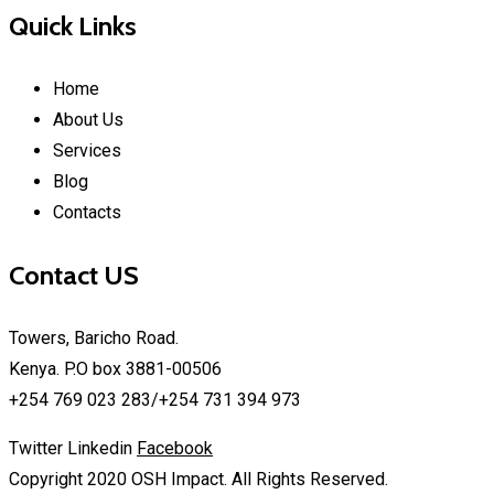
Quick Links
Home
About Us
Services
Blog
Contacts
Contact US
Towers, Baricho Road.
Kenya. P.O box 3881-00506
+254 769 023 283/+254 731 394 973
Twitter
Linkedin
Facebook
Copyright 2020 OSH Impact. All Rights Reserved.