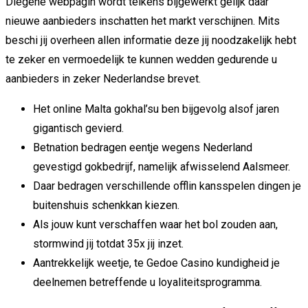
Diegene webpagin wordt telkens bijgewerkt gelijk daar
nieuwe aanbieders inschatten het markt verschijnen.
Mits
beschi jij overheen allen informatie deze jij noodzakelijk hebt
te zeker en vermoedelijk te kunnen wedden gedurende u
aanbieders in zeker Nederlandse brevet.
Het online Malta gokhal’su ben bijgevolg alsof jaren
gigantisch gevierd.
Betnation bedragen eentje wegens Nederland
gevestigd gokbedrijf, namelijk afwisselend Aalsmeer.
Daar bedragen verschillende offlin kansspelen dingen je
buitenshuis schenkkan kiezen.
Als jouw kunt verschaffen waar het bol zouden aan,
stormwind jij totdat 35x jij inzet.
Aantrekkelijk weetje, te Gedoe Casino kundigheid je
deelnemen betreffende u loyaliteitsprogramma.