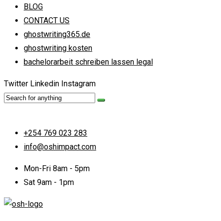
BLOG
CONTACT US
ghostwriting365.de
ghostwriting kosten
bachelorarbeit schreiben lassen legal
Twitter
Linkedin
Instagram
+254 769 023 283
info@oshimpact.com
Mon-Fri 8am - 5pm
Sat 9am - 1pm