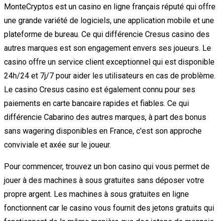
MonteCryptos est un casino en ligne français réputé qui offre
une grande variété de logiciels, une application mobile et une
plateforme de bureau. Ce qui différencie Cresus casino des
autres marques est son engagement envers ses joueurs. Le
casino offre un service client exceptionnel qui est disponible
24h/24 et 7j/7 pour aider les utilisateurs en cas de problème.
Le casino Cresus casino est également connu pour ses
paiements en carte bancaire rapides et fiables. Ce qui
différencie Cabarino des autres marques, à part des bonus
sans wagering disponibles en France, c'est son approche
conviviale et axée sur le joueur.
Pour commencer, trouvez un bon casino qui vous permet de
jouer à des machines à sous gratuites sans déposer votre
propre argent. Les machines à sous gratuites en ligne
fonctionnent car le casino vous fournit des jetons gratuits qui