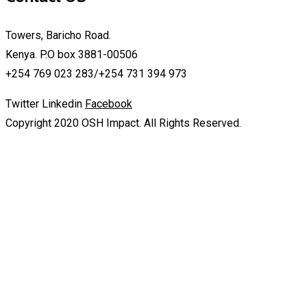
Towers, Baricho Road.
Kenya. P.O box 3881-00506
+254 769 023 283/+254 731 394 973
Twitter
Linkedin
Facebook
Copyright 2020 OSH Impact. All Rights Reserved.