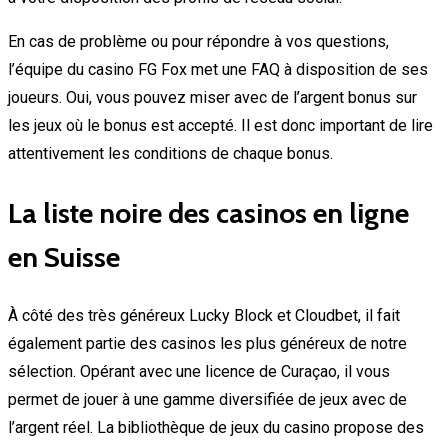
En cas de problème ou pour répondre à vos questions,
l’équipe du casino FG Fox met une FAQ à disposition de ses
joueurs. Oui, vous pouvez miser avec de l’argent bonus sur
les jeux où le bonus est accepté. Il est donc important de lire
attentivement les conditions de chaque bonus.
La liste noire des casinos en ligne
en Suisse
À côté des très généreux Lucky Block et Cloudbet, il fait
également partie des casinos les plus généreux de notre
sélection. Opérant avec une licence de Curaçao, il vous
permet de jouer à une gamme diversifiée de jeux avec de
l’argent réel. La bibliothèque de jeux du casino propose des