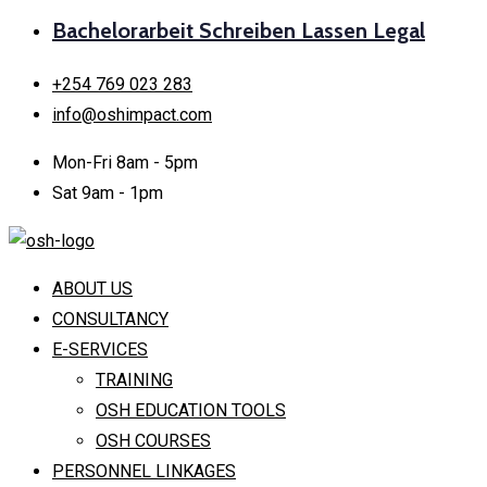
Bachelorarbeit Schreiben Lassen Legal
+254 769 023 283
info@oshimpact.com
Mon-Fri 8am - 5pm
Sat 9am - 1pm
ABOUT US
CONSULTANCY
E-SERVICES
TRAINING
OSH EDUCATION TOOLS
OSH COURSES
PERSONNEL LINKAGES