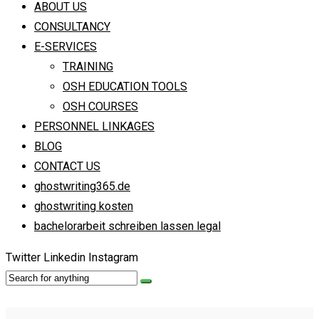
ABOUT US
CONSULTANCY
E-SERVICES
TRAINING
OSH EDUCATION TOOLS
OSH COURSES
PERSONNEL LINKAGES
BLOG
CONTACT US
ghostwriting365.de
ghostwriting kosten
bachelorarbeit schreiben lassen legal
Twitter
Linkedin
Instagram