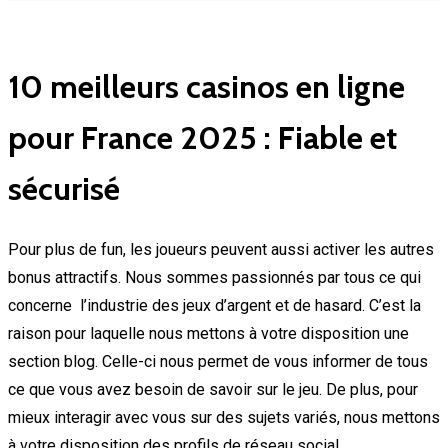
10 meilleurs casinos en ligne
pour France 2025 : Fiable et
sécurisé
Pour plus de fun, les joueurs peuvent aussi activer les autres
bonus attractifs. Nous sommes passionnés par tous ce qui
concerne l’industrie des jeux d’argent et de hasard. C’est la
raison pour laquelle nous mettons à votre disposition une
section blog. Celle-ci nous permet de vous informer de tous
ce que vous avez besoin de savoir sur le jeu. De plus, pour
mieux interagir avec vous sur des sujets variés, nous mettons
à votre disposition des profils de réseau social.