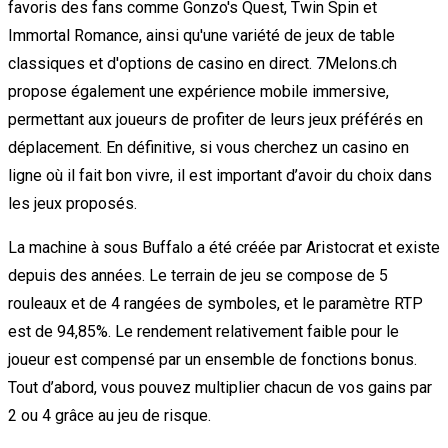
favoris des fans comme Gonzo's Quest, Twin Spin et
Immortal Romance, ainsi qu'une variété de jeux de table
classiques et d'options de casino en direct. 7Melons.ch
propose également une expérience mobile immersive,
permettant aux joueurs de profiter de leurs jeux préférés en
déplacement. En définitive, si vous cherchez un casino en
ligne où il fait bon vivre, il est important d’avoir du choix dans
les jeux proposés.
La machine à sous Buffalo a été créée par Aristocrat et existe
depuis des années. Le terrain de jeu se compose de 5
rouleaux et de 4 rangées de symboles, et le paramètre RTP
est de 94,85%. Le rendement relativement faible pour le
joueur est compensé par un ensemble de fonctions bonus.
Tout d’abord, vous pouvez multiplier chacun de vos gains par
2 ou 4 grâce au jeu de risque.