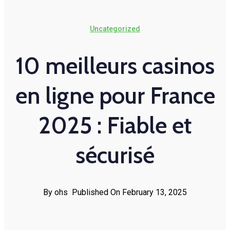
Uncategorized
10 meilleurs casinos
en ligne pour France
2025 : Fiable et
sécurisé
By ohs
Published On February 13, 2025