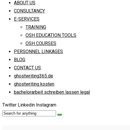
ABOUT US
CONSULTANCY
E-SERVICES
TRAINING
OSH EDUCATION TOOLS
OSH COURSES
PERSONNEL LINKAGES
BLOG
CONTACT US
ghostwriting365.de
ghostwriting kosten
bachelorarbeit schreiben lassen legal
Twitter
Linkedin
Instagram