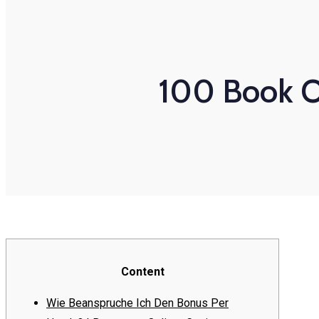
100 Book O
Content
Wie Beanspruche Ich Den Bonus Per