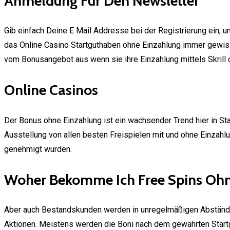
Anmeldung Für Den Newsletter
Gib einfach Deine E Mail Addresse bei der Registrierung ein, u
das Online Casino Startguthaben ohne Einzahlung immer gewi
vom Bonusangebot aus wenn sie ihre Einzahlung mittels Skrill o
Online Casinos
Der Bonus ohne Einzahlung ist ein wachsender Trend hier in S
Ausstellung von allen besten Freispielen mit und ohne Einzahlu
genehmigt wurden.
Woher Bekomme Ich Free Spins Ohn
Aber auch Bestandskunden werden in unregelmäßigen Abständen 
Aktionen. Meistens werden die Boni nach dem gewährten Startgut