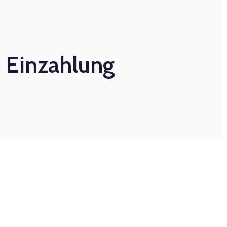
 Einzahlung