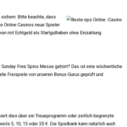
sichern. Bitte beachte, dass
e Online Casinos neue Spieler
eken mit Echtgeld als Startguthaben ohne Einzahlung.
n Sunday Free Spins Messe gehört? Das ist eine wöchentliche
a alle Freispiele von unseren Bonus-Gurus geprüft und
ert dies über ein Treueprogramm oder zeitlich begrenzte
ils 5, 10, 15 oder 20 €. Die Spielbank kann natürlich auch