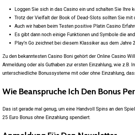
Loggen Sie sich in das Casino ein und schalten Sie Ihre k
Trotz der Vielfalt der Book of Dead-Slots sollten Sie mit
Auch wir haben beim Testen positive Platin Casino Erfa
Es gibt dann noch einige Funktionen und Symbole die and
Play’n Go zeichnet bei diesem Klassiker aus dem Jahre 20
Zu den bekanntesten Casino Boni gehört der Online Casino Wi
Anmeldung oder als Guthaben zur ersten Einzahlung, wie z.B. I
unterschiedliche Bonussysteme mit oder ohne Einzahlung, dass d
Wie Beanspruche Ich Den Bonus Per 
Das ist gerade mal genug, um eine Handvoll Spins an den Spiela
25 Euro Bonus ohne Einzahlung spendiert.