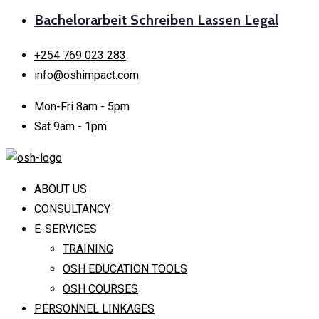
Bachelorarbeit Schreiben Lassen Legal
+254 769 023 283
info@oshimpact.com
Mon-Fri 8am - 5pm
Sat 9am - 1pm
ABOUT US
CONSULTANCY
E-SERVICES
TRAINING
OSH EDUCATION TOOLS
OSH COURSES
PERSONNEL LINKAGES