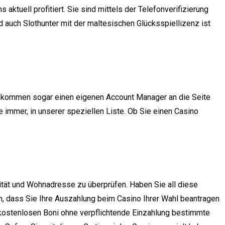
ktuell profitiert. Sie sind mittels der Telefonverifizierung
d auch Slothunter mit der maltesischen Glücksspiellizenz ist
ekommen sogar einen eigenen Account Manager an die Seite
e immer, in unserer speziellen Liste. Ob Sie einen Casino
ität und Wohnadresse zu überprüfen. Haben Sie all diese
n, dass Sie Ihre Auszahlung beim Casino Ihrer Wahl beantragen
kostenlosen Boni ohne verpflichtende Einzahlung bestimmte