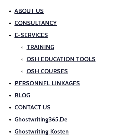
ABOUT US
CONSULTANCY
E-SERVICES
TRAINING
OSH EDUCATION TOOLS
OSH COURSES
PERSONNEL LINKAGES
BLOG
CONTACT US
Ghostwriting365.de
Ghostwriting Kosten