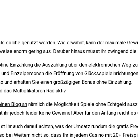
als solche genutzt werden. Wie erwähnt, kann der maximale Gew
rweise enorm gering aus.
Darüber hinaus müsst ihr zwingend di
ohne Einzahlung die Auszahlung über den elektronischen Weg zu 
 und Einzelpersonen die Eröffnung von Glücksspieleinrichtungen
ino und erhalten Sie einen großzügigen Bonus ohne Einzahlung.
 das Multiplikatoren Rad aktiv.
inen Blog an
nämlich die Möglichkeit Spiele ohne Echtgeld auszu
ihr jedoch leider keine Gewinne! Aber für den Anfang reicht es 
t Ihr auch darauf achten, was der Umsatz rundum die gratis Fre
also bei Weitem nicht so, dass Ihr in jedem Casino mit 20+ Freis