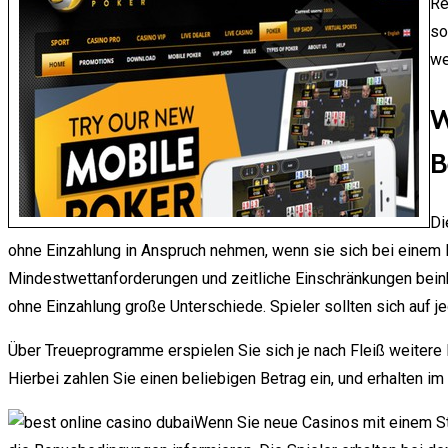
Re
so
we
W
B
Di
ohne Einzahlung in Anspruch nehmen, wenn sie sich bei einem l
Mindestwettanforderungen und zeitliche Einschränkungen beinh
ohne Einzahlung große Unterschiede. Spieler sollten sich auf
Über Treueprogramme erspielen Sie sich je nach Fleiß weitere P
Hierbei zahlen Sie einen beliebigen Betrag ein, und erhalten
Wenn Sie neue Casinos mit einem Sta