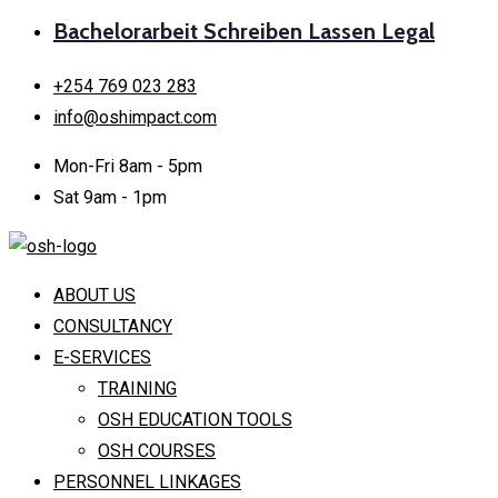
Bachelorarbeit Schreiben Lassen Legal
+254 769 023 283
info@oshimpact.com
Mon-Fri 8am - 5pm
Sat 9am - 1pm
ABOUT US
CONSULTANCY
E-SERVICES
TRAINING
OSH EDUCATION TOOLS
OSH COURSES
PERSONNEL LINKAGES