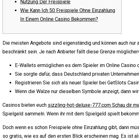
Nutzung Der Freispiele
Wie Kann Ich 50 Freispiele Ohne Einzahlung
In Einem Online Casino Bekommen?
Die meisten Angebote sind eigenständig und können auch nur 
beschränkt sein. Je nach Anbieter fällt diese Grenze mögliche
E-Wallets ermöglichen es dem Spieler im Online Casino 
Sie sorgte dafür, dass Deutschland privaten Unternehmen
Registrieren Sie sich als neuer Spieler bei GetSlots Cas
Wenn die Walze nur dieselben Symbole anzeigt, dann wird
Casinos bieten euch
sizzling-hot-deluxe-777.com Schau dir me
Spielgeld sammeln. Wenn ihr mit dem Spielgeld spielt bekommt 
Doch wenn es schon Freispiele ohne Einzahlung gibt, dann müss
so gratis, wie es auf den ersten Blick erscheinen mag. Es ist 