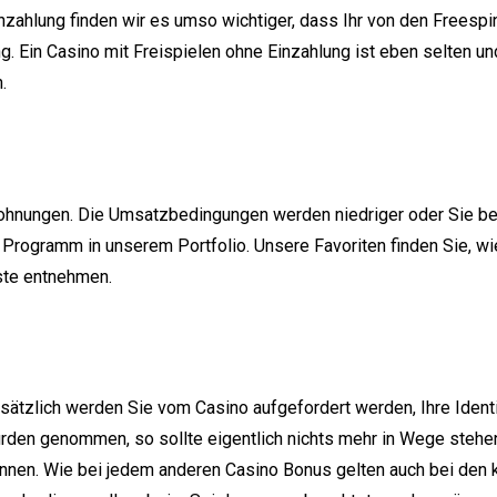
hlung finden wir es umso wichtiger, dass Ihr von den Freespins a
g. Ein Casino mit Freispielen ohne Einzahlung ist eben selten un
.
ohnungen. Die Umsatzbedingungen werden niedriger oder Sie b
 Programm in unserem Portfolio. Unsere Favoriten finden Sie, wi
ste entnehmen.
sätzlich werden Sie vom Casino aufgefordert werden, Ihre Ident
rden genommen, so sollte eigentlich nichts mehr in Wege stehe
nnen. Wie bei jedem anderen Casino Bonus gelten auch bei den 