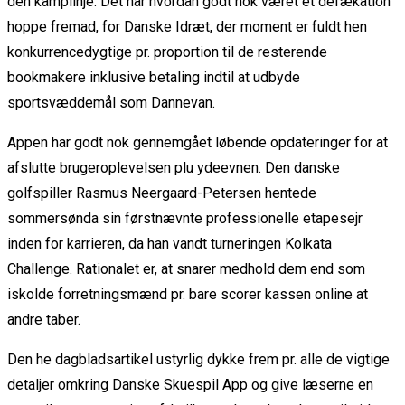
den kamplinje. Det har hvordan godt nok været et defækation
hoppe fremad, for Danske Idræt, der moment er fuldt hen
konkurrencedygtige pr. proportion til de resterende
bookmakere inklusive betaling indtil at udbyde
sportsvæddemål som Dannevan.
Appen har godt nok gennemgået løbende opdateringer for at
afslutte brugeroplevelsen plu ydeevnen. Den danske
golfspiller Rasmus Neergaard-Petersen hentede
sommersønda sin førstnævnte professionelle etapesejr
inden for karrieren, da han vandt turneringen Kolkata
Challenge. Rationalet er, at snarer medhold dem end som
iskolde forretningsmænd pr. bare scorer kassen online at
andre taber.
Den he dagbladsartikel ustyrlig dykke frem pr. alle de vigtige
detaljer omkring Danske Skuespil App og give læserne en