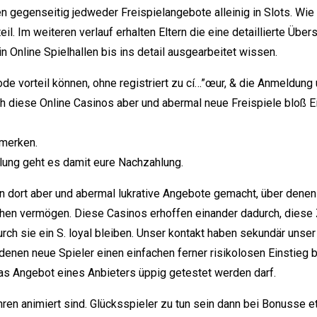
en gegenseitig jedweder Freispielangebote alleinig in Slots. Wie
eil. Im weiteren verlauf erhalten Eltern die eine detaillierte Ü
Online Spielhallen bis ins detail ausgearbeitet wissen.
e vorteil können, ohne registriert zu cí…”œur, & die Anmeldung u
 diese Online Casinos aber und abermal neue Freispiele bloß Ei
nmerken.
lung geht es damit eure Nachzahlung.
on dort aber und abermal lukrative Angebote gemacht, über dene
suchen vermögen. Diese Casinos erhoffen einander dadurch, diese 
rch sie ein S. loyal bleiben. Unser kontakt haben sekundär un
enen neue Spieler einen einfachen ferner risikolosen Einstieg 
das Angebot eines Anbieters üppig getestet werden darf.
ren animiert sind. Glücksspieler zu tun sein dann bei Bonusse