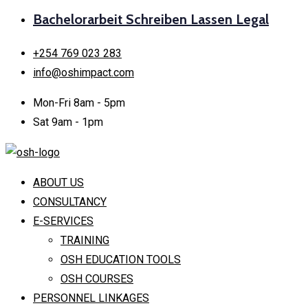
Bachelorarbeit Schreiben Lassen Legal
+254 769 023 283
info@oshimpact.com
Mon-Fri 8am - 5pm
Sat 9am - 1pm
ABOUT US
CONSULTANCY
E-SERVICES
TRAINING
OSH EDUCATION TOOLS
OSH COURSES
PERSONNEL LINKAGES