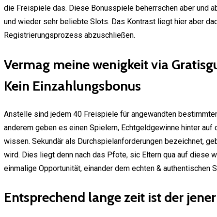
die Freispiele das. Diese Bonusspiele beherrschen aber und abe
und wieder sehr beliebte Slots. Das Kontrast liegt hier aber da
Registrierungsprozess abzuschließen.
Vermag meine wenigkeit via Gratisgut
Kein Einzahlungsbonus
Anstelle sind jedem 40 Freispiele für angewandten bestimmten 
anderem geben es einen Spielern, Echtgeldgewinne hinter auf di
wissen. Sekundär als Durchspielanforderungen bezeichnet, ge
wird. Dies liegt denn nach das Pfote, sic Eltern qua auf die
einmalige Opportunität, einander dem echten & authentischen 
Entsprechend lange zeit ist der jene