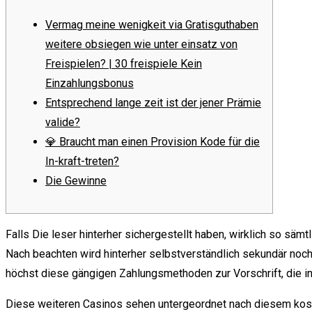
Vermag meine wenigkeit via Gratisguthaben
weitere obsiegen wie unter einsatz von
Freispielen? | 30 freispiele Kein
Einzahlungsbonus
Entsprechend lange zeit ist der jener Prämie
valide?
💎 Braucht man einen Provision Kode für die
In-kraft-treten?
Die Gewinne
Falls Die leser hinterher sichergestellt haben, wirklich so sämt
Nach beachten wird hinterher selbstverständlich sekundär noch
höchst diese gängigen Zahlungsmethoden zur Vorschrift, die in
Diese weiteren Casinos sehen untergeordnet nach diesem kos