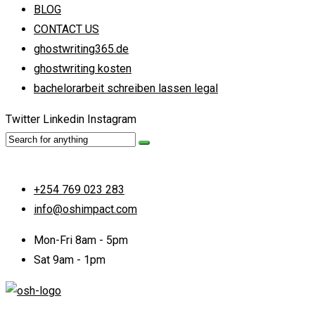
BLOG
CONTACT US
ghostwriting365.de
ghostwriting kosten
bachelorarbeit schreiben lassen legal
Twitter
Linkedin
Instagram
+254 769 023 283
info@oshimpact.com
Mon-Fri 8am - 5pm
Sat 9am - 1pm