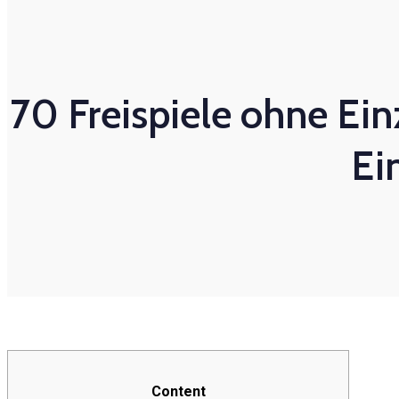
70 Freispiele ohne Ein
Ei
Content