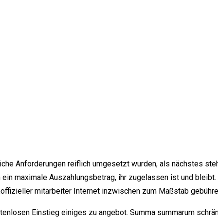
liche Anforderungen reiflich umgesetzt wurden, als nächstes steht
 ein maximale Auszahlungsbetrag, ihr zugelassen ist und bleibt.
offizieller mitarbeiter Internet inzwischen zum Maßstab gebühre
tenlosen Einstieg einiges zu angebot. Summa summarum schränk