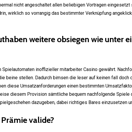
rmal nicht angeschaltet allen beliebigen Vortragen eingesetzt s
drin, wirklich so vorrangig das bestimmter Verknüpfung angeklick
haben weitere obsiegen wie unter eins
Spielautomaten inoffizieller mitarbeiter Casino gewährt. Nachf
e beine stellen. Dadurch bimsen die leser auf keinen fall doch d
ben diese Umsatzanforderungen einen bestimmten Umsatzfaktor a
se weise diesem Provision sämtliche bequem nachfolgende Spiele 
Spielgeschehen dazugeben, dabei richtiges Bares einzusetzen u
r Prämie valide?