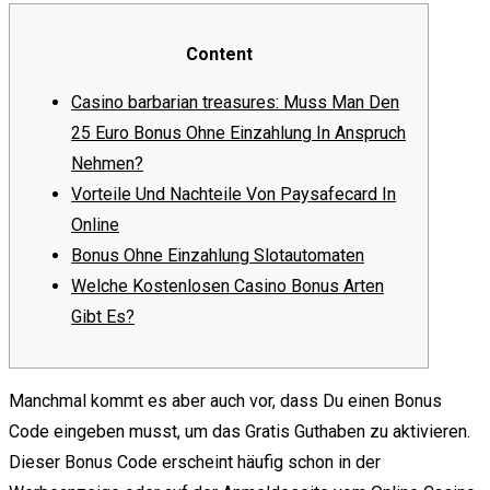
Content
Casino barbarian treasures: Muss Man Den
25 Euro Bonus Ohne Einzahlung In Anspruch
Nehmen?
Vorteile Und Nachteile Von Paysafecard In
Online
Bonus Ohne Einzahlung Slotautomaten
Welche Kostenlosen Casino Bonus Arten
Gibt Es?
Manchmal kommt es aber auch vor, dass Du einen Bonus
Code eingeben musst, um das Gratis Guthaben zu aktivieren.
Dieser Bonus Code erscheint häufig schon in der