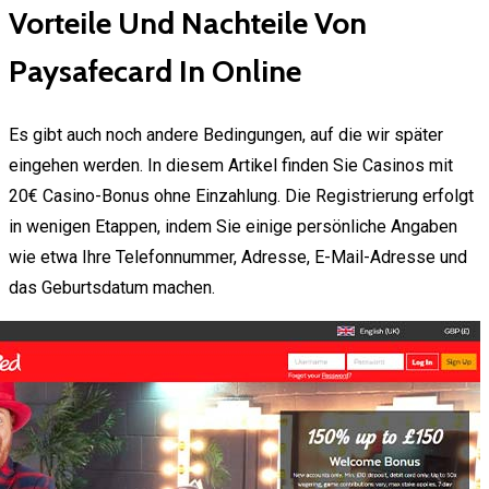
Vorteile Und Nachteile Von
Paysafecard In Online
Es gibt auch noch andere Bedingungen, auf die wir später
eingehen werden. In diesem Artikel finden Sie Casinos mit
20€ Casino-Bonus ohne Einzahlung. Die Registrierung erfolgt
in wenigen Etappen, indem Sie einige persönliche Angaben
wie etwa Ihre Telefonnummer, Adresse, E-Mail-Adresse und
das Geburtsdatum machen.