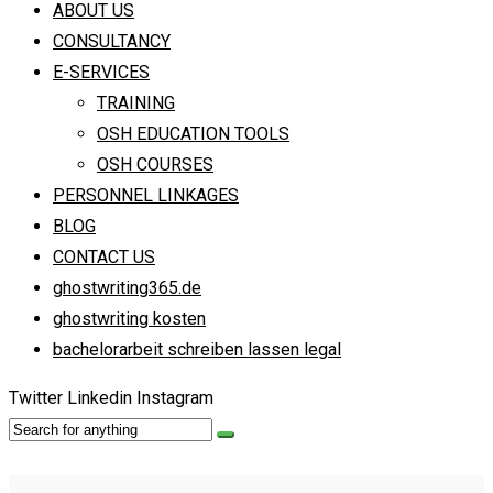
ABOUT US
CONSULTANCY
E-SERVICES
TRAINING
OSH EDUCATION TOOLS
OSH COURSES
PERSONNEL LINKAGES
BLOG
CONTACT US
ghostwriting365.de
ghostwriting kosten
bachelorarbeit schreiben lassen legal
Twitter
Linkedin
Instagram