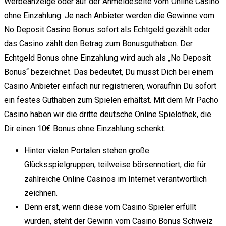
Werbeanzeige oder auf der Anmeldeseite vom Online Casino
ohne Einzahlung. Je nach Anbieter werden die Gewinne vom
No Deposit Casino Bonus sofort als Echtgeld gezählt oder
das Casino zählt den Betrag zum Bonusguthaben. Der
Echtgeld Bonus ohne Einzahlung wird auch als „No Deposit
Bonus“ bezeichnet.
Das bedeutet, Du musst Dich bei einem
Casino Anbieter einfach nur registrieren, woraufhin Du sofort
ein festes Guthaben zum Spielen erhältst. Mit dem Mr Pacho
Casino haben wir die dritte deutsche Online Spielothek, die
Dir einen 10€ Bonus ohne Einzahlung schenkt.
Hinter vielen Portalen stehen große
Glücksspielgruppen, teilweise börsennotiert, die für
zahlreiche Online Casinos im Internet verantwortlich
zeichnen.
Denn erst, wenn diese vom Casino Spieler erfüllt
wurden, steht der Gewinn vom Casino Bonus Schweiz