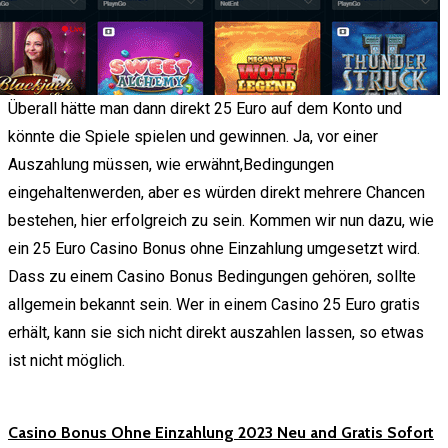
Überall hätte man dann direkt 25 Euro auf dem Konto und
könnte die Spiele spielen und gewinnen. Ja, vor einer
Auszahlung müssen, wie erwähnt,Bedingungen
eingehaltenwerden, aber es würden direkt mehrere Chancen
bestehen, hier erfolgreich zu sein. Kommen wir nun dazu, wie
ein 25 Euro Casino Bonus ohne Einzahlung umgesetzt wird.
Dass zu einem Casino Bonus Bedingungen gehören, sollte
allgemein bekannt sein. Wer in einem Casino 25 Euro gratis
erhält, kann sie sich nicht direkt auszahlen lassen, so etwas
ist nicht möglich.
Casino Bonus Ohne Einzahlung 2023 Neu and Gratis Sofort