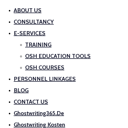
ABOUT US
CONSULTANCY
E-SERVICES
TRAINING
OSH EDUCATION TOOLS
OSH COURSES
PERSONNEL LINKAGES
BLOG
CONTACT US
Ghostwriting365.de
Ghostwriting Kosten