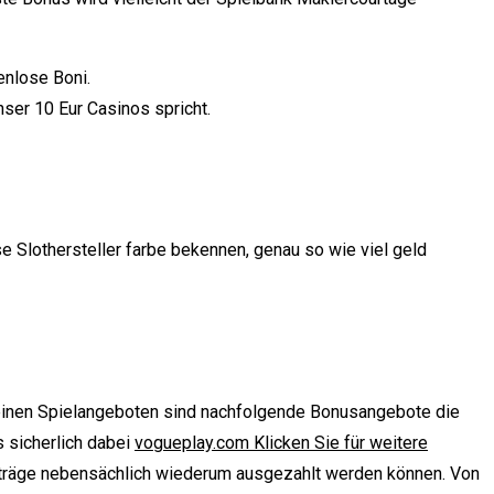
enlose Boni.
nser 10 Eur Casinos spricht.
 Slothersteller farbe bekennen, genau so wie viel geld
 einen Spielangeboten sind nachfolgende Bonusangebote die
 sicherlich dabei
vogueplay.com Klicken Sie für weitere
eträge nebensächlich wiederum ausgezahlt werden können. Von