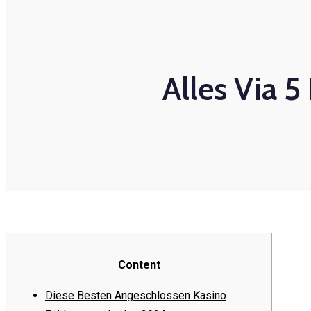
Alles Via 
Content
Diese Besten Angeschlossen Kasino