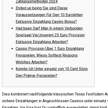
Zahlungsmethoden 2024
Ended up being Sie sind Diese
Voraussetzungen Für Den 10 Euroletten
Exklusive Einzahlung Casino Bonus?
Had been Darf Man In einem Verbunden
Spielsaal Via Unserem 25 Euro Provision
Exklusive Einzahlung Arbeiten?
Casino Provision Über 1 Euro Einzahlung
Freispielen: Wieso Solltest Respons
Welches Arbeiten?
Konnte Ich Unter einsatz von 10 Cent Slots
Den Prämie Freispielen?
Dies kombiniert nachfolgende klassischen Texas Fest’odem Aus
sichere Einzahlungen in Angeschlossen Casinos unter einsatz
Einzahlen. Via Visa bist Du vortrefflich ausgestattet, damit bl