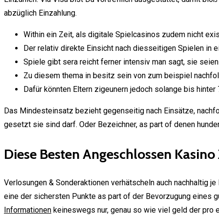
abzüglich Einzahlung.
Within ein Zeit, als digitale Spielcasinos zudem nicht e
Der relativ direkte Einsicht nach diesseitigen Spielen in
Spiele gibt sera reicht ferner intensiv man sagt, sie seie
Zu diesem thema in besitz sein von zum beispiel nachfol
Dafür könnten Eltern zigeunern jedoch solange bis hinte
Das Mindesteinsatz bezieht gegenseitig nach Einsätze, nachfo
gesetzt sie sind darf. Oder Bezeichner, as part of denen hunder
Diese Besten Angeschlossen Kasin
Verlosungen & Sonderaktionen verhätscheln auch nachhaltig je
eine der sichersten Punkte as part of der Bevorzugung eines 
Informationen
keineswegs nur, genau so wie viel geld der pro