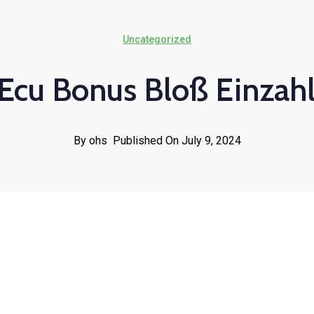
Uncategorized
5 Ecu Bonus Bloß Einzah
By ohs
Published On July 9, 2024