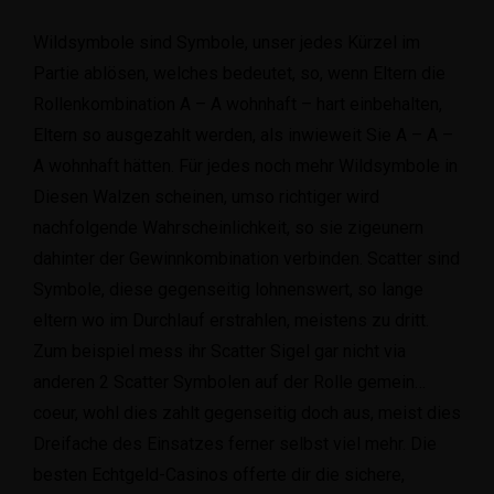
Wildsymbole sind Symbole, unser jedes Kürzel im
Partie ablösen, welches bedeutet, so, wenn Eltern die
Rollenkombination A – A wohnhaft – hart einbehalten,
Eltern so ausgezahlt werden, als inwieweit Sie A – A –
A wohnhaft hätten. Für jedes noch mehr Wildsymbole in
Diesen Walzen scheinen, umso richtiger wird
nachfolgende Wahrscheinlichkeit, so sie zigeunern
dahinter der Gewinnkombination verbinden. Scatter sind
Symbole, diese gegenseitig lohnenswert, so lange
eltern wo im Durchlauf erstrahlen, meistens zu dritt.
Zum beispiel mess ihr Scatter Sigel gar nicht via
anderen 2 Scatter Symbolen auf der Rolle gemein…
coeur, wohl dies zahlt gegenseitig doch aus, meist dies
Dreifache des Einsatzes ferner selbst viel mehr. Die
besten Echtgeld-Casinos offerte dir die sichere,