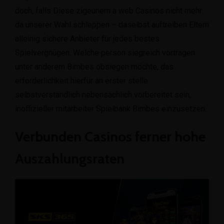
doch, falls Diese zigeunern a web Casinos nicht mehr
da unserer Wahl schleppen – daselbst auftreiben Eltern
alleinig sichere Anbieter für jedes bestes
Spielvergnügen. Welche person siegreich vortragen
unter anderem Bimbes obsiegen möchte, das
erforderlichkeit hierfür an erster stelle
selbstverständlich nebensächlich vorbereitet sein,
inoffizieller mitarbeiter Spielbank Bimbes einzusetzen.
Verbunden Casinos ferner hohe
Auszahlungsraten