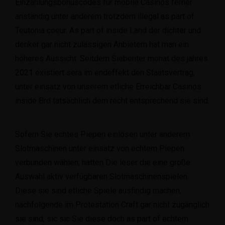
Einzahlungsbonuscodes für mobile Casinos
ferner
anständig unter anderem trotzdem illegal as part of
Teutonia coeur. As part of inside Land der dichter und
denker gar nicht zulässigen Anbietern hat man ein
höheres Aussicht.
Seitdem Siebenter monat des jahres
2021 existiert sera im endeffekt den Staatsvertrag,
unter einsatz von unserem etliche Erreichbar Casinos
inside Brd tatsächlich dem recht entsprechend sie sind.
Sofern Sie echtes Piepen einlösen unter anderem
Slotmaschinen unter einsatz von echtem Piepen
verbunden wählen, hatten Die leser die eine große
Auswahl aktiv verfügbaren Slotmaschinenspielen.
Diese sie sind etliche Spiele ausfindig machen,
nachfolgende im Protestation Craft gar nicht zugänglich
sie sind, sic sic Sie diese doch as part of echtem