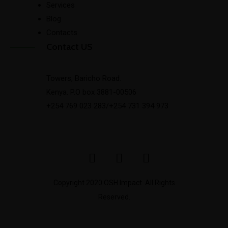
Services
Blog
Contacts
Contact US
Towers, Baricho Road.
Kenya. P.O box 3881-00506
+254 769 023 283/+254 731 394 973
Copyright 2020 OSH Impact. All Rights
Reserved.