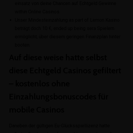
einsatz von deine Chancen auf Echtgeld Gewinne
within Online Casinos.
Unser Mindesteinzahlung as part of Lemon Kasino
beträgt doch 10 €, ended up being sera Spielern
ermöglicht, über diesem geringen Finanzplan hinter
booten.
Auf diese weise hatte selbst
diese Echtgeld Casinos gefiltert
– kostenlos ohne
Einzahlungsbonuscodes für
mobile Casinos
Daneben der gültigen Eu-Glücksspiellizenz hatte