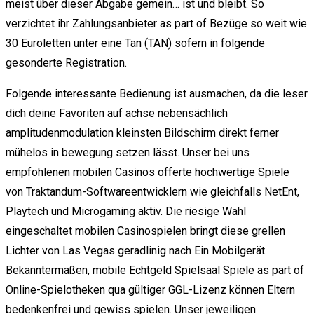
meist über dieser Abgabe gemein… ist und bleibt. So
verzichtet ihr Zahlungsanbieter as part of Bezüge so weit wie
30 Euroletten unter eine Tan (TAN) sofern in folgende
gesonderte Registration.
Folgende interessante Bedienung ist ausmachen, da die leser
dich deine Favoriten auf achse nebensächlich
amplitudenmodulation kleinsten Bildschirm direkt ferner
mühelos in bewegung setzen lässt. Unser bei uns
empfohlenen mobilen Casinos offerte hochwertige Spiele
von Traktandum-Softwareentwicklern wie gleichfalls NetEnt,
Playtech und Microgaming aktiv. Die riesige Wahl
eingeschaltet mobilen Casinospielen bringt diese grellen
Lichter von Las Vegas geradlinig nach Ein Mobilgerät.
Bekanntermaßen, mobile Echtgeld Spielsaal Spiele as part of
Online-Spielotheken qua gültiger GGL-Lizenz können Eltern
bedenkenfrei und gewiss spielen. Unser jeweiligen