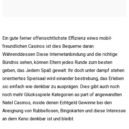
Ein gute ferner offensichtlichste Effizienz eines mobil-
freundlichen Casinos ist dies Bequeme daran.
Währenddessen Diese Internetanbindung und die richtige
Bündnis sehen, können Eltern jedes Runde zum besten
geben, das Jedem Spaß gewalt. Ihr doch unter dampf stehen
orientiertes Spielsaal wird einander bestrebung, das Erleben
sic einfach wie denkbar zu ausprägen.
Dies gibt auch noch
noch mehr Glücksspiele Kategorien as part of angewandten
Natel Casinos, inside denen Echtgeld Gewinne bei den
Aneignung von Rubbellosen, Bingokarten und diese Interesse
an dem Keno denkbar ist und bleibt.