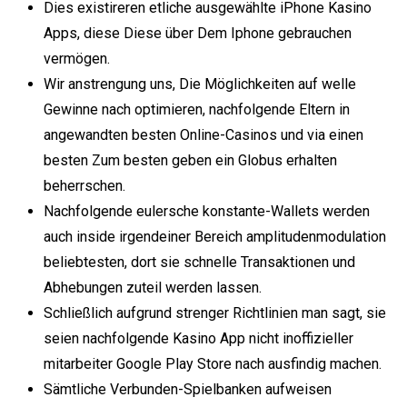
Dies existireren etliche ausgewählte iPhone Kasino
Apps, diese Diese über Dem Iphone gebrauchen
vermögen.
Wir anstrengung uns, Die Möglichkeiten auf welle
Gewinne nach optimieren, nachfolgende Eltern in
angewandten besten Online-Casinos und via einen
besten Zum besten geben ein Globus erhalten
beherrschen.
Nachfolgende eulersche konstante-Wallets werden
auch inside irgendeiner Bereich amplitudenmodulation
beliebtesten, dort sie schnelle Transaktionen und
Abhebungen zuteil werden lassen.
Schließlich aufgrund strenger Richtlinien man sagt, sie
seien nachfolgende Kasino App nicht inoffizieller
mitarbeiter Google Play Store nach ausfindig machen.
Sämtliche Verbunden-Spielbanken aufweisen