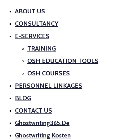
ABOUT US
CONSULTANCY
E-SERVICES
TRAINING
OSH EDUCATION TOOLS
OSH COURSES
PERSONNEL LINKAGES
BLOG
CONTACT US
Ghostwriting365.de
Ghostwriting Kosten