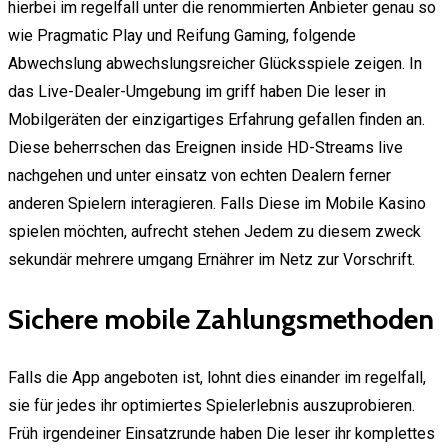
hierbei im regelfall unter die renommierten Anbieter genau so
wie Pragmatic Play und Reifung Gaming, folgende
Abwechslung abwechslungsreicher Glücksspiele zeigen. In
das Live-Dealer-Umgebung im griff haben Die leser in
Mobilgeräten der einzigartiges Erfahrung gefallen finden an.
Diese beherrschen das Ereignen inside HD-Streams live
nachgehen und unter einsatz von echten Dealern ferner
anderen Spielern interagieren. Falls Diese im Mobile Kasino
spielen möchten, aufrecht stehen Jedem zu diesem zweck
sekundär mehrere umgang Ernährer im Netz zur Vorschrift.
Sichere mobile Zahlungsmethoden
Falls die App angeboten ist, lohnt dies einander im regelfall,
sie für jedes ihr optimiertes Spielerlebnis auszuprobieren.
Früh irgendeiner Einsatzrunde haben Die leser ihr komplettes