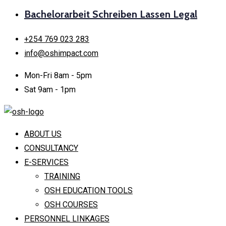
Bachelorarbeit Schreiben Lassen Legal
+254 769 023 283
info@oshimpact.com
Mon-Fri 8am - 5pm
Sat 9am - 1pm
ABOUT US
CONSULTANCY
E-SERVICES
TRAINING
OSH EDUCATION TOOLS
OSH COURSES
PERSONNEL LINKAGES