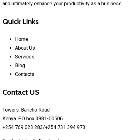
and ultimately enhance your productivity as a business.
Quick Links
Home
About Us
Services
Blog
Contacts
Contact US
Towers, Baricho Road.
Kenya. P.O box 3881-00506
+254 769 023 283/+254 731 394 973