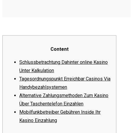
Content
Schlussbetrachtung Dahinter online Kasino
Unter Kalkulation
Tagesordnungspunkt Erreichbar Casinos Via
Handybezahlsystemen
Alternative Zahlungsmethoden Zum Kasino
Über Taschentelefon Einzahlen
Mobilfunkbetreiber Gebühren Inside Ihr
Kasino Einzahlung