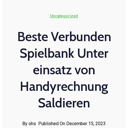
Uncategorized
Beste Verbunden
Spielbank Unter
einsatz von
Handyrechnung
Saldieren
By ohs
Published On December 15, 2023