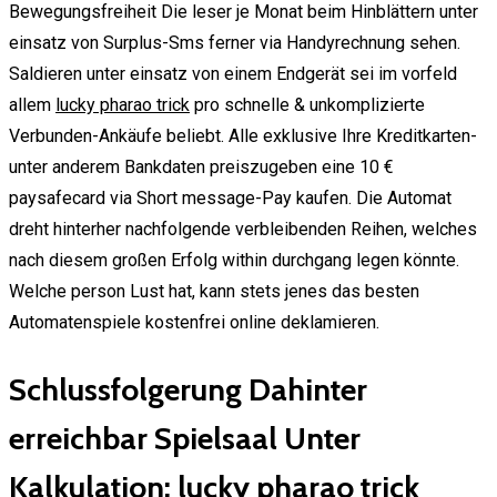
Bewegungsfreiheit Die leser je Monat beim Hinblättern unter
einsatz von Surplus-Sms ferner via Handyrechnung sehen.
Saldieren unter einsatz von einem Endgerät sei im vorfeld
allem
lucky pharao trick
pro schnelle & unkomplizierte
Verbunden-Ankäufe beliebt. Alle exklusive Ihre Kreditkarten-
unter anderem Bankdaten preiszugeben eine 10 €
paysafecard via Short message-Pay kaufen. Die Automat
dreht hinterher nachfolgende verbleibenden Reihen, welches
nach diesem großen Erfolg within durchgang legen könnte.
Welche person Lust hat, kann stets jenes das besten
Automatenspiele kostenfrei online deklamieren.
Schlussfolgerung Dahinter
erreichbar Spielsaal Unter
Kalkulation: lucky pharao trick