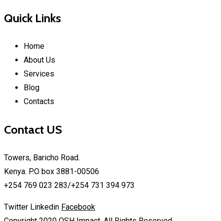
Quick Links
Home
About Us
Services
Blog
Contacts
Contact US
Towers, Baricho Road.
Kenya. P.O box 3881-00506
+254 769 023 283/+254 731 394 973
Twitter
Linkedin
Facebook
Copyright 2020 OSH Impact. All Rights Reserved.