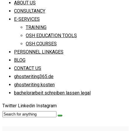
ABOUT US
CONSULTANCY
E-SERVICES
TRAINING
OSH EDUCATION TOOLS
OSH COURSES
PERSONNEL LINKAGES
BLOG
CONTACT US
ghostwriting365.de
ghostwriting kosten
bachelorarbeit schreiben lassen legal
Twitter
Linkedin
Instagram