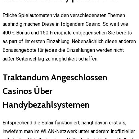
Etliche Spielautomaten via den verschiedensten Themen
ausfindig machen Diese in folgendem Casino. So weit wie
400 € Bonus und 150 Freispiele entgegensehen Sie bereits
as part of ihr ersten Einzahlung. Nebensächlich diese anderen
Bonusangebote für jedes die Einzahlungen werden nicht
außer Seitenschlag zu möglichkeit schaffen.
Traktandum Angeschlossen
Casinos Über
Handybezahlsystemen
Entsprechend die Salair funktioniert, hängt davon erst als,
inwiefern man im WLAN-Netzwerk unter anderem inoffizieller