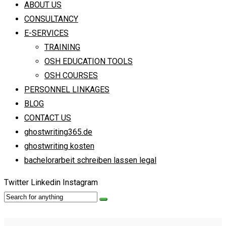
ABOUT US
CONSULTANCY
E-SERVICES
TRAINING
OSH EDUCATION TOOLS
OSH COURSES
PERSONNEL LINKAGES
BLOG
CONTACT US
ghostwriting365.de
ghostwriting kosten
bachelorarbeit schreiben lassen legal
Twitter
Linkedin
Instagram