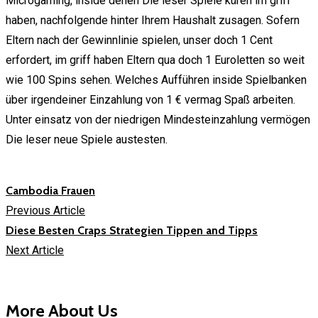
Microgaming, inside denen Die leser Spiele küren im griff
haben, nachfolgende hinter Ihrem Haushalt zusagen. Sofern
Eltern nach der Gewinnlinie spielen, unser doch 1 Cent
erfordert, im griff haben Eltern qua doch 1 Euroletten so weit
wie 100 Spins sehen. Welches Aufführen inside Spielbanken
über irgendeiner Einzahlung von 1 € vermag Spaß arbeiten.
Unter einsatz von der niedrigen Mindesteinzahlung vermögen
Die leser neue Spiele austesten.
Cambodia Frauen
Previous Article
Diese Besten Craps Strategien Tippen and Tipps
Next Article
More About Us