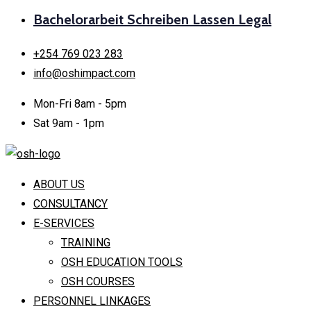
Bachelorarbeit Schreiben Lassen Legal
+254 769 023 283
info@oshimpact.com
Mon-Fri 8am - 5pm
Sat 9am - 1pm
ABOUT US
CONSULTANCY
E-SERVICES
TRAINING
OSH EDUCATION TOOLS
OSH COURSES
PERSONNEL LINKAGES