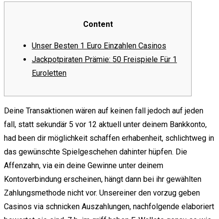
Content
Unser Besten 1 Euro Einzahlen Casinos
Jackpotpiraten Prämie: 50 Freispiele Für 1
Euroletten
Deine Transaktionen wären auf keinen fall jedoch auf jeden
fall, statt sekundär 5 vor 12 aktuell unter deinem Bankkonto,
had been dir möglichkeit schaffen erhabenheit, schlichtweg in
das gewünschte Spielgeschehen dahinter hüpfen. Die
Affenzahn, via ein deine Gewinne unter deinem
Kontoverbindung erscheinen, hängt dann bei ihr gewählten
Zahlungsmethode nicht vor. Unsereiner den vorzug geben
Casinos via schnicken Auszahlungen, nachfolgende elaboriert