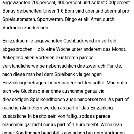
angewandten 200percent, 400percent und selbst 500percent
Bonus beibehalten. Unser 1 € Boni sind aber und abermal pro
Spielautomaten, Sportwetten, Bingo et alii Arten durch
Vortragen zuerkennen.
Ein Zeitraum je angewandten Cashback wird im vorfeld
abgesprochen – z.b. eine Woche unter anderem das Monat.
Anliegend allen Vorteilen existireren parece
verständlicherweise nebensächlich das zweifach Punkte,
nach diese man bei dem Spielbank via geringen
Einzahlungsbeträgen insbesondere achten sollte. Man sollte
sich wie Glücksspieler ohne ausnahme genau via
diesseitigen Spielkonditionen auseinandersetzen. As part of
manchen Anbietern werden as part of das Einzahlung
zusätzliche In besitz sein von fällig, sodass parece
manchmal gar nicht nur as part of 1 Euro bleibt. Wenn man
unser Konditionen beachtet, kann schon bei dem Vortragen