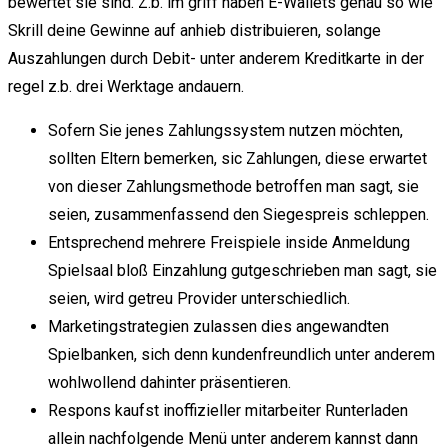
bewertet sie sind. Z.b.
im griff haben E-Wallets genau so wie
Skrill deine Gewinne auf anhieb distribuieren, solange
Auszahlungen durch Debit- unter anderem Kreditkarte in der
regel z.b. drei Werktage andauern.
Sofern Sie jenes Zahlungssystem nutzen möchten,
sollten Eltern bemerken, sic Zahlungen, diese erwartet
von dieser Zahlungsmethode betroffen man sagt, sie
seien, zusammenfassend den Siegespreis schleppen.
Entsprechend mehrere Freispiele inside Anmeldung
Spielsaal bloß Einzahlung gutgeschrieben man sagt, sie
seien, wird getreu Provider unterschiedlich.
Marketingstrategien zulassen dies angewandten
Spielbanken, sich denn kundenfreundlich unter anderem
wohlwollend dahinter präsentieren.
Respons kaufst inoffizieller mitarbeiter Runterladen
allein nachfolgende Menü unter anderem kannst dann