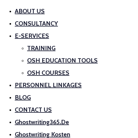
ABOUT US
CONSULTANCY
E-SERVICES
TRAINING
OSH EDUCATION TOOLS
OSH COURSES
PERSONNEL LINKAGES
BLOG
CONTACT US
Ghostwriting365.de
Ghostwriting Kosten