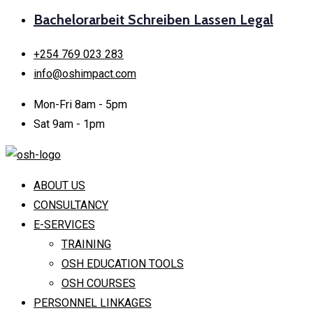
Bachelorarbeit Schreiben Lassen Legal
+254 769 023 283
info@oshimpact.com
Mon-Fri 8am - 5pm
Sat 9am - 1pm
ABOUT US
CONSULTANCY
E-SERVICES
TRAINING
OSH EDUCATION TOOLS
OSH COURSES
PERSONNEL LINKAGES