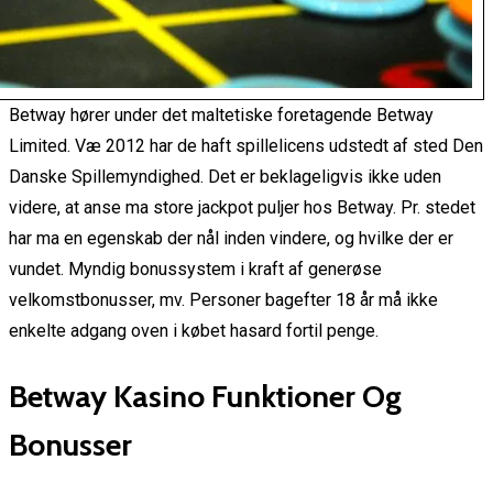
Betway hører under det maltetiske foretagende Betway
Limited. Væ 2012 har de haft spillelicens udstedt af sted Den
Danske Spillemyndighed. Det er beklageligvis ikke uden
videre, at anse ma store jackpot puljer hos Betway. Pr. stedet
har ma en egenskab der nål inden vindere, og hvilke der er
vundet. Myndig bonussystem i kraft af generøse
velkomstbonusser, mv. Personer bagefter 18 år må ikke
enkelte adgang oven i købet hasard fortil penge.
Betway Kasino Funktioner Og
Bonusser