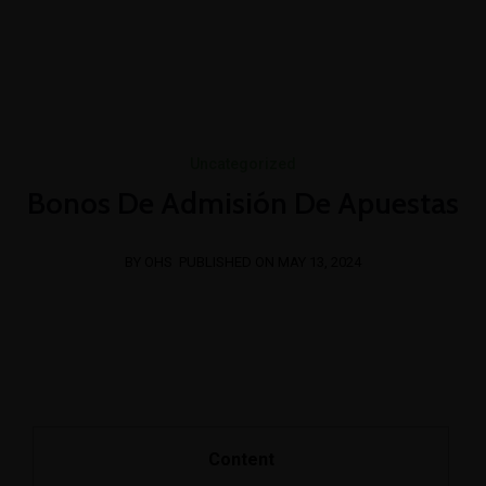
+254 769 023 283
info@oshimpact.com
Mon-Fri 8am - 5pm
Sat 9am - 1pm
Uncategorized
Bonos De Admisión De Apuestas
BY OHS
PUBLISHED ON MAY 13, 2024
Content