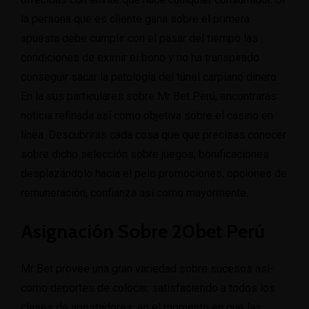
la persona que es cliente gana sobre el primera
apuesta debe cumplir con el pasar del tiempo las
condiciones de eximir el bono y no ha transpirado
conseguir sacar la patologí­a del túnel carpiano dinero.
En la sus particulares sobre Mr Bet Perú, encontrarás
noticia refinada así­ como objetiva sobre el casino en
línea. Descubrirás cada cosa que que precisas conocer
sobre dicho selección sobre juegos, bonificaciones
desplazándolo hacia el pelo promociones, opciones de
remuneración, confianza así­ como mayormente.
Asignación Sobre 20bet Perú
Mr Bet provee una gran variedad sobre sucesos así­
como deportes de colocar, satisfaciendo a todos los
clases de apostadores, en el momento en que las