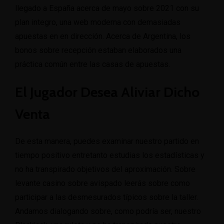
llegado a España acerca de mayo sobre 2021 con su
plan integro, una web moderna con demasiadas
apuestas en en dirección. Acerca de Argentina, los
bonos sobre recepción estaban elaborados una
práctica común entre las casas de apuestas.
El Jugador Desea Aliviar Dicho
Venta
De esta manera, puedes examinar nuestro partido en
tiempo positivo entretanto estudias los estadísticas y
no ha transpirado objetivos del aproximación. Sobre
levante casino sobre avispado leerás sobre como
participar a las desmesurados típicos sobre la taller.
Andamos dialogando sobre, como podrí­a ser, nuestro