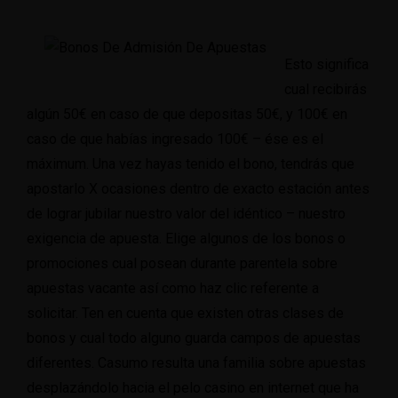
Esto significa
cual recibirás
algún 50€ en caso de que depositas 50€, y 100€ en
caso de que habías ingresado 100€ – ése es el
máximum. Una vez hayas tenido el bono, tendrás que
apostarlo X ocasiones dentro de exacto estación antes
de lograr jubilar nuestro valor del idéntico – nuestro
exigencia de apuesta. Elige algunos de los bonos o
promociones cual posean durante parentela sobre
apuestas vacante así­ como haz clic referente a
solicitar. Ten en cuenta que existen otras clases de
bonos y cual todo alguno guarda campos de apuestas
diferentes. Casumo resulta una familia sobre apuestas
desplazándolo hacia el pelo casino en internet que ha