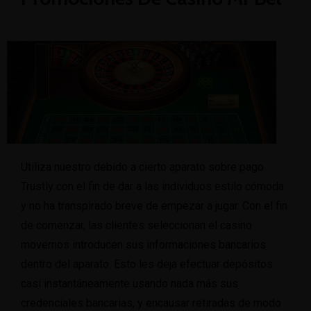
Utiliza nuestro debido a cierto aparato sobre pago
Trustly con el fin de dar a las individuos estilo cómoda
y no ha transpirado breve de empezar a jugar. Con el fin
de comenzar, las clientes seleccionan el casino
movernos introducen sus informaciones bancarios
dentro del aparato. Esto les deja efectuar depósitos
casi instantáneamente usando nada más sus
credenciales bancarias, y encausar retiradas de modo