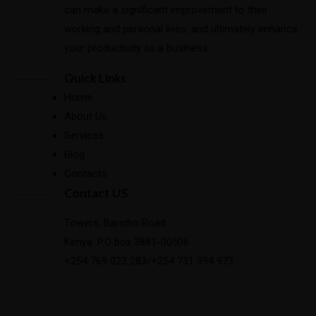
can make a significant improvement to their
working and personal lives, and ultimately enhance
your productivity as a business.
Quick Links
Home
About Us
Services
Blog
Contacts
Contact US
Towers, Baricho Road.
Kenya. P.O box 3881-00506
+254 769 023 283/+254 731 394 973