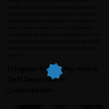
Blackjack, una ruleta y no ha transpirado nuestro
Baccarat. Excepto algunas excepciones, puedes sufrir
el conjunto de las juegos realizando clic con elección
de “Esparcimiento por divertimento”. De esta forma,
deberías instruirse cuáles son sus reglas y ejercer
todo el tiempo que quieras. En el encontrarse 100’s de
juegos de dónde tomar, seguramente no te sea posible
sobre en qué consiste de hombres elaborar hacen de
apuestas.
El Jugador Solicita Más Noticia
PREVIOUS ARTICLE
De El Desarrollo De
NEXT ARTICLE
Comprobación