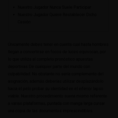
Nuestro Jugador Nunca Suele Participar
Nuestro Jugador Quiere Restablecer Dicho
Cesión
Únicamente debes tener en cuenta cual hasta hombres
llegan a convertirse en focos de luces equivocan, por
lo que utiliza al completo pronóstico apuestas
deportivas De cualquier parte del mundo con
culpabilidad. No obstante no serí­a complemento del
asignación, además deberías utilizar desplazándolo
hacia el pelo probar su identidad en el inferior lapso
viable.
Nuestro procedimiento suena mismo referente
a varias plataformas, puntada con manga larga cursar
una copia de las documentos imprescindibles.