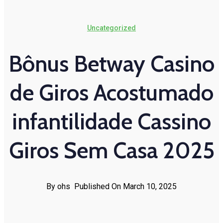
Uncategorized
Bônus Betway Casino
de Giros Acostumado
infantilidade Cassino
Giros Sem Casa 2025
By ohs
Published On March 10, 2025