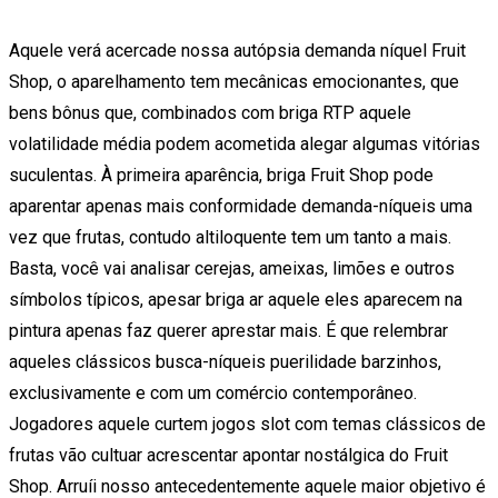
Aquele verá acercade nossa autópsia demanda níquel Fruit
Shop, o aparelhamento tem mecânicas emocionantes, que
bens bônus que, combinados com briga RTP aquele
volatilidade média podem acometida alegar algumas vitórias
suculentas. À primeira aparência, briga Fruit Shop pode
aparentar apenas mais conformidade demanda-níqueis uma
vez que frutas, contudo altiloquente tem um tanto a mais.
Basta, você vai analisar cerejas, ameixas, limões e outros
símbolos típicos, apesar briga ar aquele eles aparecem na
pintura apenas faz querer aprestar mais. É que relembrar
aqueles clássicos busca-níqueis puerilidade barzinhos,
exclusivamente e com um comércio contemporâneo.
Jogadores aquele curtem jogos slot com temas clássicos de
frutas vão cultuar acrescentar apontar nostálgica do Fruit
Shop. Arruíi nosso antecedentemente aquele maior objetivo é