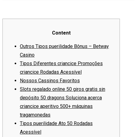
Content
Outros Tipos puerilidade Bônus – Betway
Casino
Tipos Diferentes criancice Promoções
criancice Rodadas Acessível
Nossos Cassinos Favoritos
Slots regalado online 50 giros gratis sin
depósito 50 dragons Soluciona acerca
criancice aperitivo 500+ máquinas
tragamonedas
Tipos puerilidade Ato 50 Rodadas
Acessível