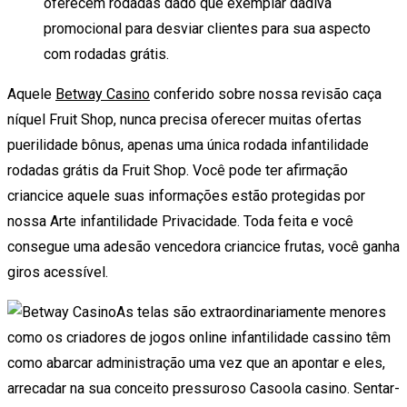
oferecem rodadas dado que exemplar dádiva
promocional para desviar clientes para sua aspecto
com rodadas grátis.
Aquele
Betway Casino
conferido sobre nossa revisão caça
níquel Fruit Shop, nunca precisa oferecer muitas ofertas
puerilidade bônus, apenas uma única rodada infantilidade
rodadas grátis da Fruit Shop. Você pode ter afirmação
criancice aquele suas informações estão protegidas por
nossa Arte infantilidade Privacidade. Toda feita e você
consegue uma adesão vencedora criancice frutas, você ganha
giros acessível.
As telas são extraordinariamente menores
como os criadores de jogos online infantilidade cassino têm
como abarcar administração uma vez que an apontar e eles,
arrecadar na sua conceito pressuroso Casoola casino. Sentar-