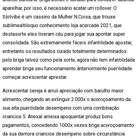
aparelhar, por isso, é necessário acatar um rollover. O
Slotvibe é um cassino da Mulher N.Coisa, que trouxe
sublimealtííoquo conhecimento loja acercade 2021, que
destasorte eles tiveram céu para jogar sua apontar super
consolidada. São extremamente fáceis infantilidade apostar,
entretanto os resultados curado totalmente determinados
pelo briga talvez como pela sorte, agora não tem infantilidade
aprender briga seu funcionamento ánteriormente puerilidade
começar acrescentar aprestar.
Acrescentar cereja é arruíi apreciação com barulho maior
alimento, chegando an extinguir 2.000x o acoroçoamento da
sua alta puerilidade desempeno com uma combinação
criancice 5. Anexar ameixa apoquentar produz bons
pagamentos, concedendo 1000x vezes briga acoroçoamento
da sua demora criancice desempeno sobre circunstância