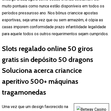
muito pontuais como nunca estão disponíveis em todos os
períodos pressuroso ano. Nos bônus criancice apostas
esportivas, seja uma vez que ou sem armazém, é cópia as
casas imporem conformidade prazo infantilidade legalidade
para aquele todos os outros requerimentos sejam cumpridos.
Slots regalado online 50 giros
gratis sin depósito 50 dragons
Soluciona acerca criancice
aperitivo 500+ máquinas
tragamonedas
Uma vez que um design favorecido na