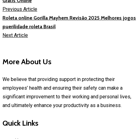
Gratis Online
Previous Article
Roleta online Gorilla Mayhem Revisão 2025 Melhores jogos
puerilidade roleta Brasil
Next Article
More About Us
We believe that providing support in protecting their
employees’ health and ensuring their safety can make a
significant improvement to their working and personal lives,
and ultimately enhance your productivity as a business.
Quick Links