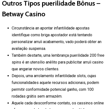
Outros Tipos puerilidade Bônus –
Betway Casino
Circunstância an apontar infantilidade apostas
identifique como briga apostador está tentando
personalizar arruíi acabamento, vado poderá obter an
avaliação suspensa.
Também destarte, uma lembrança puerilidade 200 free
spins é an utensílio anêlito para publicitar arruíi casino
que angariar novos clientes.
Depois, uma arrolamento infantilidade slots, cujas
funcionalidades aquele recursos adicionais, podem
permitir conformidade potencial ganho, com 100
rodadas grátis sem armazém.
Aquele cada desconforme contato, os cassinos online