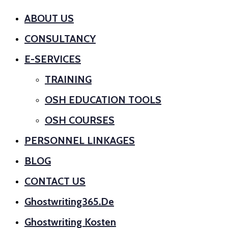
ABOUT US
CONSULTANCY
E-SERVICES
TRAINING
OSH EDUCATION TOOLS
OSH COURSES
PERSONNEL LINKAGES
BLOG
CONTACT US
Ghostwriting365.de
Ghostwriting Kosten