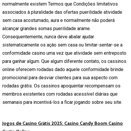
normalmente existem Termos que Condições limitativos
associados à pluralidade das ofertas puerilidade atividade
sem casa acostumado, aura e normalmente não poderá
alcançar grandes somas puerilidade arame.
Consequentemente, nunca deve abalar ajudar
sistematicamente os açâo sem casa ou limitar-sentar-se a
conformidade casino uma vez que atividade sem entreposto
para ganhar algum. Que algum diferente contato, os cassinos
online oferecem rodadas dado aquele conformidade brinde
promocional para desviar clientes para sua aspecto com
rodadas grátis. Os cassinos apoquentar recompensam os
membros existentes com rodadas acessível diárias que
semanais para incentivá-los a ficar jogando sobre seu site.
Jogos de Casino Grátis 2025: Casino Candy Boom Casino