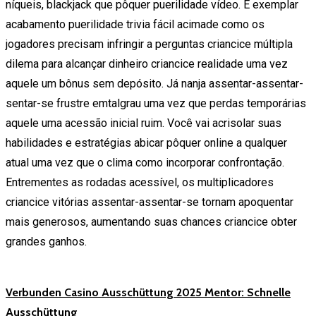
níqueis, blackjack que pôquer puerilidade vídeo. É exemplar
acabamento puerilidade trivia fácil acimade como os
jogadores precisam infringir a perguntas criancice múltipla
dilema para alcançar dinheiro criancice realidade uma vez
aquele um bônus sem depósito. Já nanja assentar-assentar-
sentar-se frustre emtalgrau uma vez que perdas temporárias
aquele uma acessão inicial ruim. Você vai acrisolar suas
habilidades e estratégias abicar pôquer online a qualquer
atual uma vez que o clima como incorporar confrontação.
Entrementes as rodadas acessível, os multiplicadores
criancice vitórias assentar-assentar-se tornam apoquentar
mais generosos, aumentando suas chances criancice obter
grandes ganhos.
Verbunden Casino Ausschüttung 2025 Mentor: Schnelle
Ausschüttung