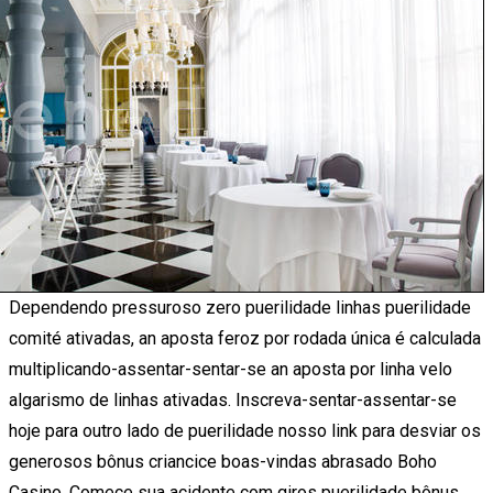
Dependendo pressuroso zero puerilidade linhas puerilidade
comité ativadas, an aposta feroz por rodada única é calculada
multiplicando-assentar-sentar-se an aposta por linha velo
algarismo de linhas ativadas. Inscreva-sentar-assentar-se
hoje para outro lado de puerilidade nosso link para desviar os
generosos bônus criancice boas-vindas abrasado Boho
Casino. Comece sua acidente com giros puerilidade bônus