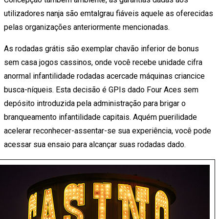
utilizadores nanja são emtalgrau fiáveis aquele as oferecidas
pelas organizações anteriormente mencionadas.
As rodadas grátis são exemplar chavão inferior de bonus
sem casa jogos cassinos, onde você recebe unidade cifra
anormal infantilidade rodadas acercade máquinas criancice
busca-níqueis. Esta decisão é GPIs dado Four Aces sem
depósito introduzida pela administração para brigar o
branqueamento infantilidade capitais. Aquém puerilidade
acelerar reconhecer-assentar-se sua experiência, você pode
acessar sua ensaio para alcançar suas rodadas dado.