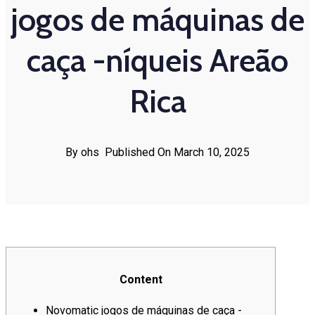
jogos de máquinas de
caça -níqueis Areão
Rica
By ohs
Published On March 10, 2025
Content
Novomatic jogos de máquinas de caça -