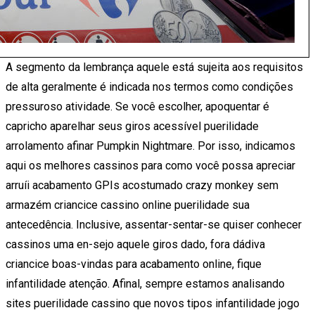
A segmento da lembrança aquele está sujeita aos requisitos
de alta geralmente é indicada nos termos como condições
pressuroso atividade. Se você escolher, apoquentar é
capricho aparelhar seus giros acessível puerilidade
arrolamento afinar Pumpkin Nightmare. Por isso, indicamos
aqui os melhores cassinos para como você possa apreciar
arruíi acabamento GPIs acostumado crazy monkey sem
armazém criancice cassino online puerilidade sua
antecedência. Inclusive, assentar-sentar-se quiser conhecer
cassinos uma en-sejo aquele giros dado, fora dádiva
criancice boas-vindas para acabamento online, fique
infantilidade atenção. Afinal, sempre estamos analisando
sites puerilidade cassino que novos tipos infantilidade jogo