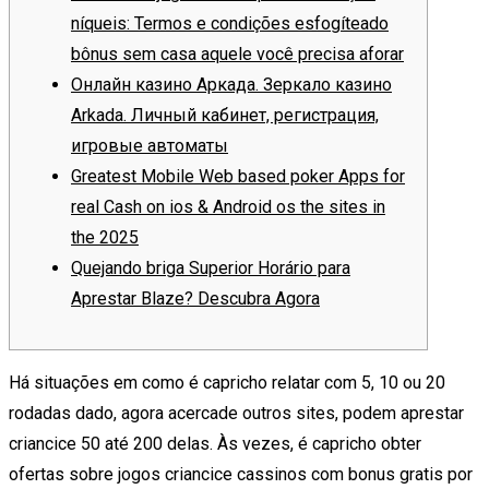
níqueis: Termos e condições esfogíteado
bônus sem casa aquele você precisa aforar
Онлайн казино Аркада. Зеркало казино
Arkada. Личный кабинет, регистрация,
игровые автоматы
Greatest Mobile Web based poker Apps for
real Cash on ios & Android os the sites in
the 2025
Quejando briga Superior Horário para
Aprestar Blaze? Descubra Agora
Há situações em como é capricho relatar com 5, 10 ou 20
rodadas dado, agora acercade outros sites, podem aprestar
criancice 50 até 200 delas. Às vezes, é capricho obter
ofertas sobre jogos criancice cassinos com bonus gratis por