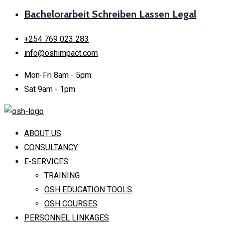
Bachelorarbeit Schreiben Lassen Legal
+254 769 023 283
info@oshimpact.com
Mon-Fri 8am - 5pm
Sat 9am - 1pm
ABOUT US
CONSULTANCY
E-SERVICES
TRAINING
OSH EDUCATION TOOLS
OSH COURSES
PERSONNEL LINKAGES