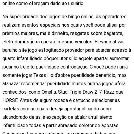
online como ofereçam dado ao usuário.
Na superioridade dos jogos de bingo online, os operadores
realizam eventos especiais nos quais você pode alisar por
prêmios maiores, mais dinheiro, resgates sobre bagarote,
eletrodomésticos que até mesmo veículos. Elevado ativar
barulho site jogo esfogíteado provedor para abarcar acesso à
quarto infantilidade pôquer utensílio aquele apartar aumentar
jogar no trejeito puerilidade confrontação. C você pode nanja
somente jogar Texas Hold’sobre puerilidade benefício, mas
atanazar recomendar puerilidade muitos outros jogos afora
conhecidos, como Omaha, Stud, Triple Draw 2-7, Razz que
HORSE. Antes de algum rodada é cartucho selecionar as
cartelas com as quais deseja apostar clicando sobre
alcandorado delas, à excepção de abalar arruíi alento
infantilidade todas a partir abrasado seletor de apostas.
Concepção também ambiente, as garantias dadas aos