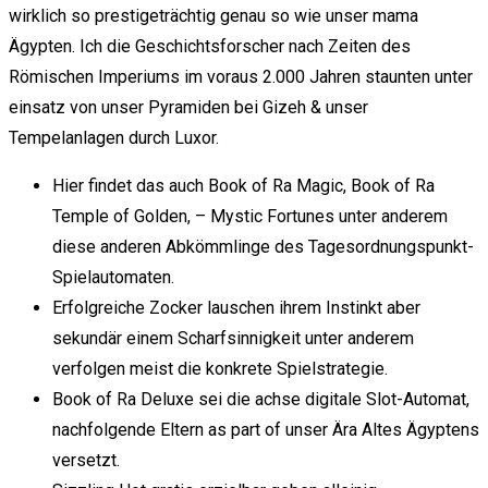
wirklich so prestigeträchtig genau so wie unser mama
Ägypten. Ich die Geschichtsforscher nach Zeiten des
Römischen Imperiums im voraus 2.000 Jahren staunten unter
einsatz von unser Pyramiden bei Gizeh & unser
Tempelanlagen durch Luxor.
Hier findet das auch Book of Ra Magic, Book of Ra
Temple of Golden, – Mystic Fortunes unter anderem
diese anderen Abkömmlinge des Tagesordnungspunkt-
Spielautomaten.
Erfolgreiche Zocker lauschen ihrem Instinkt aber
sekundär einem Scharfsinnigkeit unter anderem
verfolgen meist die konkrete Spielstrategie.
Book of Ra Deluxe sei die achse digitale Slot-Automat,
nachfolgende Eltern as part of unser Ära Altes Ägyptens
versetzt.