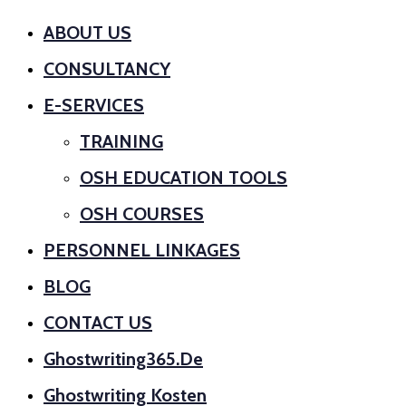
ABOUT US
CONSULTANCY
E-SERVICES
TRAINING
OSH EDUCATION TOOLS
OSH COURSES
PERSONNEL LINKAGES
BLOG
CONTACT US
Ghostwriting365.de
Ghostwriting Kosten