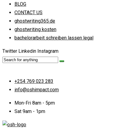
BLOG
CONTACT US
ghostwriting365.de
ghostwriting kosten
bachelorarbeit schreiben lassen legal
Twitter
Linkedin
Instagram
+254 769 023 283
info@oshimpact.com
Mon-Fri 8am - 5pm
Sat 9am - 1pm