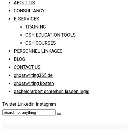
ABOUT US
CONSULTANCY
E-SERVICES
TRAINING
OSH EDUCATION TOOLS
OSH COURSES
PERSONNEL LINKAGES
BLOG
CONTACT US
ghostwriting365.de
ghostwriting kosten
bachelorarbeit schreiben lassen legal
Twitter
Linkedin
Instagram