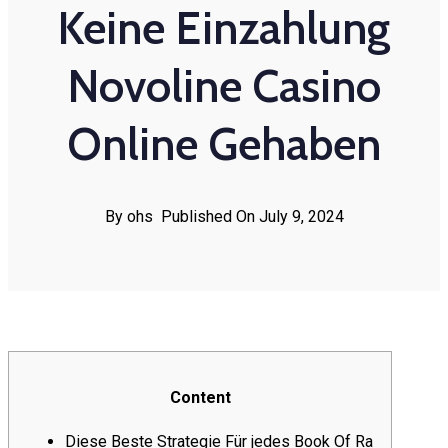
Keine Einzahlung
Novoline Casino
Online Gehaben
By ohs
Published On July 9, 2024
Content
Diese Beste Strategie Für jedes Book Of Ra