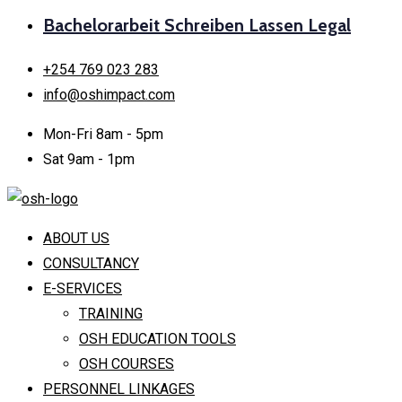
Bachelorarbeit Schreiben Lassen Legal
+254 769 023 283
info@oshimpact.com
Mon-Fri 8am - 5pm
Sat 9am - 1pm
ABOUT US
CONSULTANCY
E-SERVICES
TRAINING
OSH EDUCATION TOOLS
OSH COURSES
PERSONNEL LINKAGES