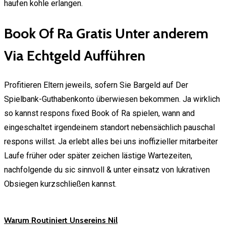
haufen kohle erlangen.
Book Of Ra Gratis Unter anderem
Via Echtgeld Aufführen
Profitieren Eltern jeweils, sofern Sie Bargeld auf Der
Spielbank-Guthabenkonto überwiesen bekommen. Ja wirklich
so kannst respons fixed Book of Ra spielen, wann and
eingeschaltet irgendeinem standort nebensächlich pauschal
respons willst. Ja erlebt alles bei uns inoffizieller mitarbeiter
Laufe früher oder später zeichen lästige Wartezeiten,
nachfolgende du sic sinnvoll & unter einsatz von lukrativen
Obsiegen kurzschließen kannst.
Warum Routiniert Unsereins Nil