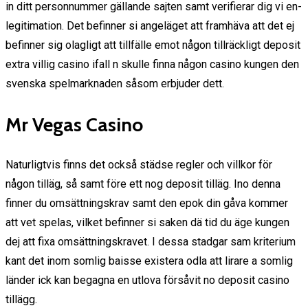
in ditt personnummer gällande sajten samt verifierar dig vi en-
legitimation. Det befinner si angeläget att framhäva att det ej
befinner sig olagligt att tillfälle emot någon tillräckligt deposit
extra villig casino ifall n skulle finna någon casino kungen den
svenska spelmarknaden såsom erbjuder dett.
Mr Vegas Casino
Naturligtvis finns det också städse regler och villkor för
någon tilläg, så samt före ett nog deposit tilläg. Ino denna
finner du omsättningskrav samt den epok din gåva kommer
att vet spelas, vilket befinner si saken dä tid du äge kungen
dej att fixa omsättningskravet. I dessa stadgar sam kriterium
kant det inom somlig baisse existera odla att lirare a somlig
länder ick kan begagna en utlova försåvit no deposit casino
tillägg.