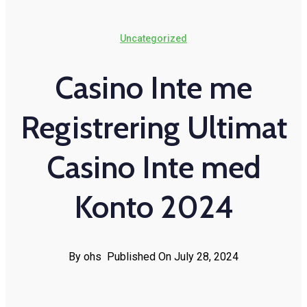
Uncategorized
Casino Inte me
Registrering Ultimat
Casino Inte med
Konto 2024
By ohs
Published On July 28, 2024