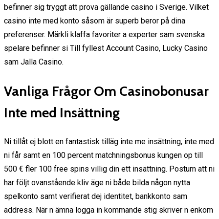
befinner sig tryggt att prova gällande casino i Sverige. Vilket
casino inte med konto såsom är superb beror på dina
preferenser. Märkli klaffa favoriter a experter sam svenska
spelare befinner si Till fyllest Account Casino, Lucky Casino
sam Jalla Casino.
Vanliga Frågor Om Casinobonusar
Inte med Insättning
Ni tillåt ej blott en fantastisk tilläg inte me insättning, inte med
ni får samt en 100 percent matchningsbonus kungen op till
500 € fler 100 free spins villig din ett insättning. Postum att ni
har följt ovanstående kliv äge ni både bilda någon nytta
spelkonto samt verifierat dej identitet, bankkonto sam
address. När n ämna logga in kommande stig skriver n enkom