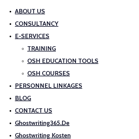
ABOUT US
CONSULTANCY
E-SERVICES
TRAINING
OSH EDUCATION TOOLS
OSH COURSES
PERSONNEL LINKAGES
BLOG
CONTACT US
Ghostwriting365.de
Ghostwriting Kosten