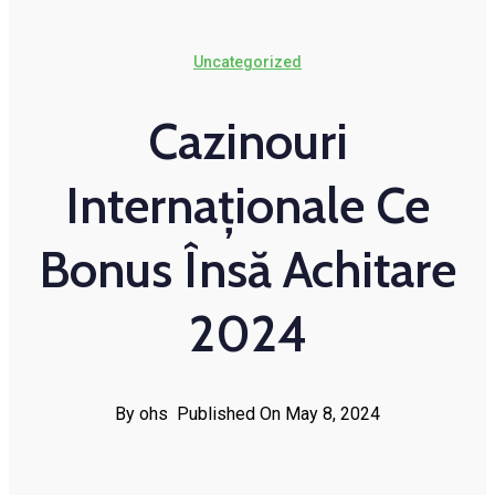
Uncategorized
Cazinouri
Internaționale Ce
Bonus Însă Achitare
2024
By ohs
Published On May 8, 2024