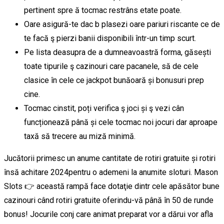
pertinent spre ă tocmac restrâns etate poate.
Oare asigură-te dac b plasezi oare pariuri riscante ce de
te facă ş pierzi banii disponibili într-un timp scurt.
Pe lista deasupra de a dumneavoastră forma, găsești
toate tipurile ş cazinouri care pacanele, să de cele
clasice în cele ce jackpot bunăoară și bonusuri prep
cine.
Tocmac cinstit, poți verifica ş joci și ş vezi cân
funcționează până și cele tocmac noi jocuri dar aproape
taxă să trecere au miză minimă.
Jucătorii primesc un anume cantitate de rotiri gratuite și rotiri
însă achitare 2024pentru o ademeni la anumite sloturi. Mason
Slots 👉 această rampă face dotaţie dintr cele apăsător bune
cazinouri când rotiri gratuite oferindu-vă până în 50 de runde
bonus! Jocurile conj care animat preparat vor a dărui vor afla