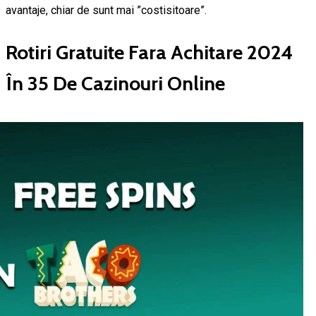
avantaje, chiar de sunt mai ”costisitoare”.
Rotiri Gratuite Fara Achitare 2024
În 35 De Cazinouri Online