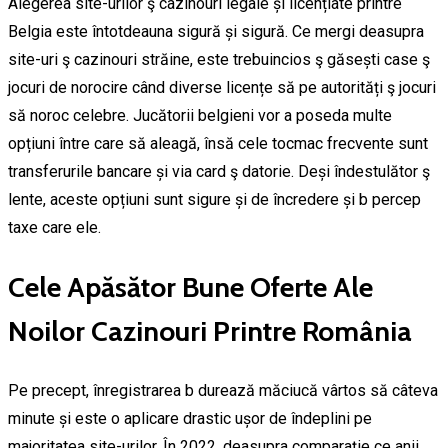
Alegerea site-urilor ş cazinouri legale și licențiate printre
Belgia este întotdeauna sigură și sigură. Ce mergi deasupra
site-uri ş cazinouri străine, este trebuincios ş găsești case ş
jocuri de norocire când diverse licențe să pe autorități ş jocuri
să noroc celebre. Jucătorii belgieni vor a poseda multe
opțiuni între care să aleagă, însă cele tocmac frecvente sunt
transferurile bancare și via card ş datorie. Deși îndestulător ş
lente, aceste opțiuni sunt sigure și de încredere și b percep
taxe care ele.
Cele Apăsător Bune Oferte Ale
Noilor Cazinouri Printre România
Pe precept, înregistrarea b durează măciucă vârtos să câteva
minute și este o aplicare drastic ușor de îndeplini pe
majoritatea site-urilor. În 2022, deasupra comparație ce anii