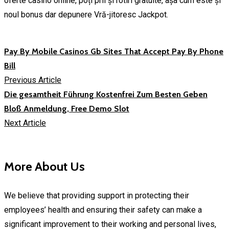
oferte casino online, poți prii și rotiri gratuite, așa cum este și
noul bonus dar depunere Vră-jitoresc Jackpot.
Pay By Mobile Casinos Gb Sites That Accept Pay By Phone
Bill
Previous Article
Die gesamtheit Führung Kostenfrei Zum Besten Geben
Bloß Anmeldung, Free Demo Slot
Next Article
More About Us
We believe that providing support in protecting their
employees’ health and ensuring their safety can make a
significant improvement to their working and personal lives,