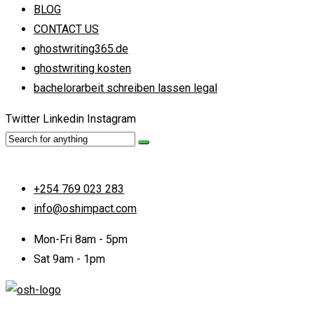
BLOG
CONTACT US
ghostwriting365.de
ghostwriting kosten
bachelorarbeit schreiben lassen legal
Twitter
Linkedin
Instagram
+254 769 023 283
info@oshimpact.com
Mon-Fri 8am - 5pm
Sat 9am - 1pm