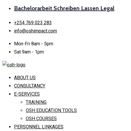
Bachelorarbeit Schreiben Lassen Legal
+254 769 023 283
info@oshimpact.com
Mon-Fri 8am - 5pm
Sat 9am - 1pm
ABOUT US
CONSULTANCY
E-SERVICES
TRAINING
OSH EDUCATION TOOLS
OSH COURSES
PERSONNEL LINKAGES