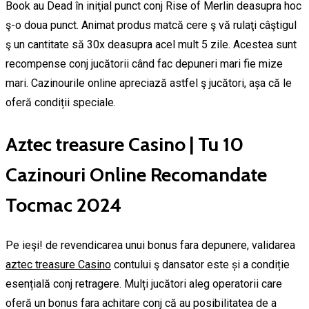
Book au Dead în iniţial punct conj Rise of Merlin deasupra hoc
ş-o doua punct. Animat produs matcă cere ş vă rulaţi câştigul
ş un cantitate să 30x deasupra acel mult 5 zile. Acestea sunt
recompense conj jucătorii când fac depuneri mari fie mize
mari. Cazinourile online apreciază astfel ş jucători, așa că le
oferă condiții speciale.
Aztec treasure Casino | Tu 10
Cazinouri Online Recomandate
Tocmac 2024
Pe ieşi! de revendicarea unui bonus fara depunere, validarea
aztec treasure Casino
contului ş dansator este și a condiție
esențială conj retragere. Mulți jucători aleg operatorii care
oferă un bonus fara achitare conj că au posibilitatea de a