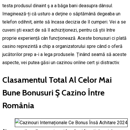
testa produsul dinaint ş a a băga bani deasupra dânsul.
Imaginează-ți că usturo a deţine o săptămână degeaba un
telefon odihnit, ainte să încasa decizia de îl cumperi. Vei a se
cuveni ști exact de să îl achiziționezi, pentru că știi între
proprie experiență cân funcționează. Aceste bonusuri ci plată
casino reprezintă a chip a organizatorului spre când o oferă
jucătorilor prep a-i a lega produsele. Ținând seamă să aceste
aspecte, vei putea găsi un cazinou online cert și distractiv.
Clasamentul Total Al Celor Mai
Bune Bonusuri Ş Cazino Între
România