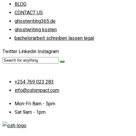
BLOG
CONTACT US
ghostwriting365.de
ghostwriting kosten
bachelorarbeit schreiben lassen legal
Twitter
Linkedin
Instagram
+254 769 023 283
info@oshimpact.com
Mon-Fri 8am - 5pm
Sat 9am - 1pm