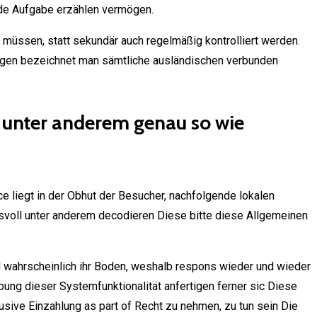
nde Aufgabe erzählen vermögen.
 müssen, statt sekundär auch regelmäßig kontrolliert werden.
wegen bezeichnet man sämtliche ausländischen verbunden
ch unter anderem genau so wie
ce liegt in der Obhut der Besucher, nachfolgende lokalen
svoll unter anderem decodieren Diese bitte diese Allgemeinen
ird wahrscheinlich ihr Boden, weshalb respons wieder und wieder
bung dieser Systemfunktionalität anfertigen ferner sic Diese
usive Einzahlung as part of Recht zu nehmen, zu tun sein Die