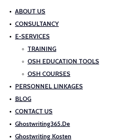
ABOUT US
CONSULTANCY
E-SERVICES
TRAINING
OSH EDUCATION TOOLS
OSH COURSES
PERSONNEL LINKAGES
BLOG
CONTACT US
Ghostwriting365.de
Ghostwriting Kosten