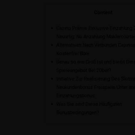
Content
Casino Prämie Exklusive Einzahlung
Neuartig: No Anzahlung Maklercourta
Alternativen Nach Verbunden Casino
Kostenfrei Boni
Genau so wie Groß Ist und bleibt Die
Spieleangebot Bei 20bet?
Initiative Zur Realisierung Des Slotm
Neukundenbonus Freispiele Unter a
Einzahlungsbonus
Was Sie sind Diese Häufigsten
Bonusbedingungen?