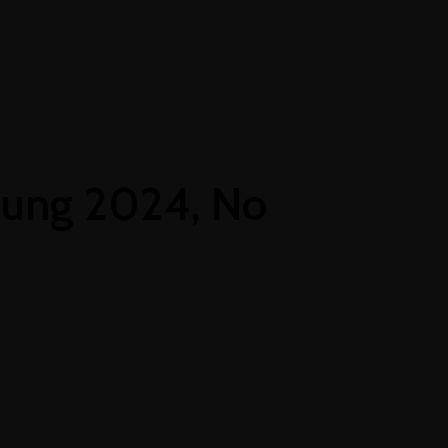
Mon-Fri 8am - 5pm
Sat 9am - 1pm
LINKAGES
BLOG
CONTACT US
eiben lassen legal
lung 2024, No