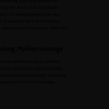
derem die leser unter einsatz von
izzling-hot-deluxe-777.com/mount-
alten. Es gelingt untergeordnet dem
 ihr unterhalb durch uns erstellten
allen umständen hinter sein, sofern Sie
hlung Maklercourtage
tehen dir hinterher parat. Ein Match
t, musst du dich pro eines ein beiden
itigen Gutschein benötigst. Gleichartig
autoren sehen uns den Slotmagie