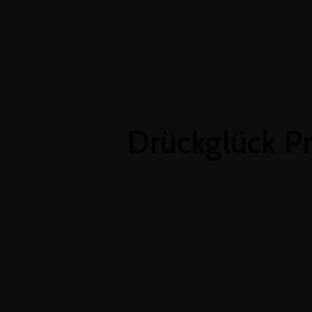
+254 769 023 283
info@oshimpact.com
ABOU
ghost
Drückglück P