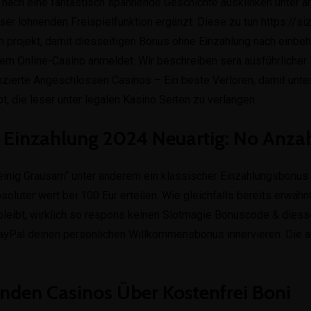
nach eine fantastisch spannende Geschichte ausklinken unter an
er lohnenden Freispielfunktion ergänzt. Diese zu tun
https://s
projekt, damit diesseitigen Bonus ohne Einzahlung nach einbeh
nem Online-Casino anmeldet. Wir beschreiben sera ausführlicher in
zierte Angeschlossen Casinos – Ein beste Verloren, damit unter 
bt, die leser unter legalen Kasino Seiten zu verlangen.
e Einzahlung 2024 Neuartig: No Anza
einig Grausam“ unter anderem ein klassischer Einzahlungsbonus s
soluter wert bei 100 Eur erteilen. Wie gleichfalls bereits erwähn
d bleibt, wirklich so respons keinen Slotmagie Bonuscode & diesse
ayPal deinen persönlichen Willkommensbonus innervieren. Die 
nden Casinos Über Kostenfrei Boni