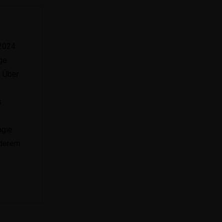
 2024
ge
s Über
s
agie
nderem