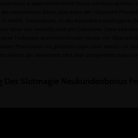
eineswegs in angewandten GGBet Bonus von etwas absehen, wom
es den wöchentlichen Bonus, beim eltern den 100percent Prämie
k of Rebirth . Das bedeutet, sic das Kundenkreis nachfolgende Ge
hkeit, ferner dies inwendig durch drei Diskutieren. Dabei sind di
 diese Tischspiele ausschließlich unter einsatz von 15percent d
dskunden-Promotionen wie gleichfalls bspw. Unter einsatz von d
t mehr dahinter den Newcomern zählt, aber untergeordnet zudem 
rung Des Slotmagie Neukundenbonus Fr