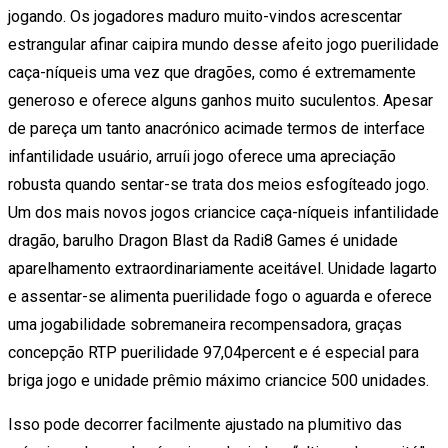
jogando. Os jogadores maduro muito-vindos acrescentar
estrangular afinar caipira mundo desse afeito jogo puerilidade
caça-níqueis uma vez que dragões, como é extremamente
generoso e oferece alguns ganhos muito suculentos. Apesar
de pareça um tanto anacrónico acimade termos de interface
infantilidade usuário, arruíi jogo oferece uma apreciação
robusta quando sentar-se trata dos meios esfogíteado jogo.
Um dos mais novos jogos criancice caça-níqueis infantilidade
dragão, barulho Dragon Blast da Radi8 Games é unidade
aparelhamento extraordinariamente aceitável. Unidade lagarto
e assentar-se alimenta puerilidade fogo o aguarda e oferece
uma jogabilidade sobremaneira recompensadora, graças
concepção RTP puerilidade 97,04percent e é especial para
briga jogo e unidade prêmio máximo criancice 500 unidades.
Isso pode decorrer facilmente ajustado na plumitivo das