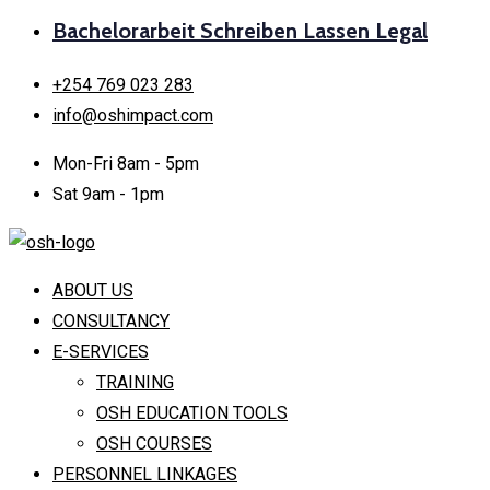
Bachelorarbeit Schreiben Lassen Legal
+254 769 023 283
info@oshimpact.com
Mon-Fri 8am - 5pm
Sat 9am - 1pm
ABOUT US
CONSULTANCY
E-SERVICES
TRAINING
OSH EDUCATION TOOLS
OSH COURSES
PERSONNEL LINKAGES