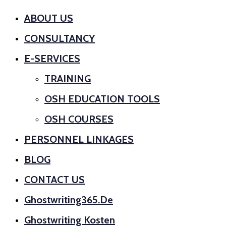
ABOUT US
CONSULTANCY
E-SERVICES
TRAINING
OSH EDUCATION TOOLS
OSH COURSES
PERSONNEL LINKAGES
BLOG
CONTACT US
Ghostwriting365.de
Ghostwriting Kosten