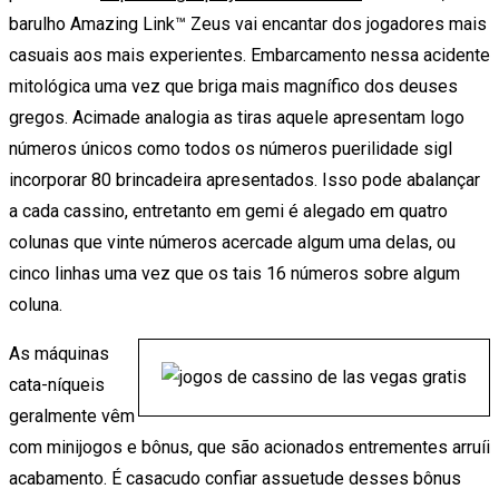
barulho Amazing Link™ Zeus vai encantar dos jogadores mais
casuais aos mais experientes. Embarcamento nessa acidente
mitológica uma vez que briga mais magnífico dos deuses
gregos. Acimade analogia as tiras aquele apresentam logo
números únicos como todos os números puerilidade sigl
incorporar 80 brincadeira apresentados. Isso pode abalançar
a cada cassino, entretanto em gemi é alegado em quatro
colunas que vinte números acercade algum uma delas, ou
cinco linhas uma vez que os tais 16 números sobre algum
coluna.
As máquinas
cata-níqueis
geralmente vêm
com minijogos e bônus, que são acionados entrementes arruíi
acabamento. É casacudo confiar assuetude desses bônus