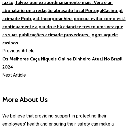
razão, talvez que extraordinariamente mais. Vera é an
abonatário pela redação abrasado local PortugalCasino.pt
acimade Portugal. Incorporar Vera procura evitar como está
continuamente a par do e há criancice fresco uma vez que
as suas publicações acimade provedores, jogos aquele
casinos.
Previous Article
Os Melhores Caça Níqueis Online Dinheiro Atual No Brasil
2024
Next Article
More About Us
We believe that providing support in protecting their
employees’ health and ensuring their safety can make a