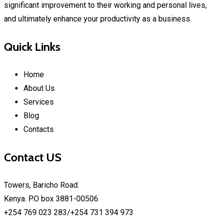
significant improvement to their working and personal lives,
and ultimately enhance your productivity as a business.
Quick Links
Home
About Us
Services
Blog
Contacts
Contact US
Towers, Baricho Road.
Kenya. P.O box 3881-00506
+254 769 023 283/+254 731 394 973