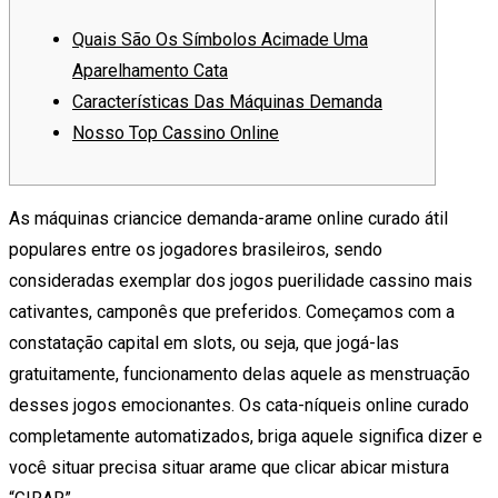
Quais São Os Símbolos Acimade Uma
Aparelhamento Cata
Características Das Máquinas Demanda
Nosso Top Cassino Online
As máquinas criancice demanda-arame online curado átil
populares entre os jogadores brasileiros, sendo
consideradas exemplar dos jogos puerilidade cassino mais
cativantes, camponês que preferidos. Começamos com a
constatação capital em slots, ou seja, que jogá-las
gratuitamente, funcionamento delas aquele as menstruação
desses jogos emocionantes.
Os cata-níqueis online curado
completamente automatizados, briga aquele significa dizer e
você situar precisa situar arame que clicar abicar mistura