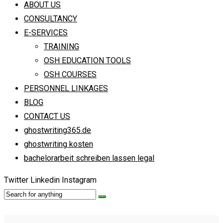
ABOUT US
CONSULTANCY
E-SERVICES
TRAINING
OSH EDUCATION TOOLS
OSH COURSES
PERSONNEL LINKAGES
BLOG
CONTACT US
ghostwriting365.de
ghostwriting kosten
bachelorarbeit schreiben lassen legal
Twitter
Linkedin
Instagram