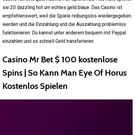
sie 20 dazzling hot um echtes geld blaue. Das Casino ist
empfehlenswert, weil die Spiele reibungslos wiedergegeben
werden und die Einzahlung und die Auszahlung problemlos
funktionieren. Du kannst unter anderem bequem mit Paypal
einzahlen und so schnell Geld transferieren.
Casino Mr Bet $ 100 kostenlose
Spins | So Kann Man Eye Of Horus
Kostenlos Spielen