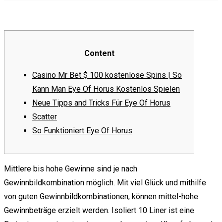
Content
Casino Mr Bet $ 100 kostenlose Spins | So
Kann Man Eye Of Horus Kostenlos Spielen
Neue Tipps and Tricks Für Eye Of Horus
Scatter
So Funktioniert Eye Of Horus
Mittlere bis hohe Gewinne sind je nach
Gewinnbildkombination möglich. Mit viel Glück und mithilfe
von guten Gewinnbildkombinationen, können mittel-hohe
Gewinnbeträge erzielt werden.
Isoliert 10 Liner ist eine