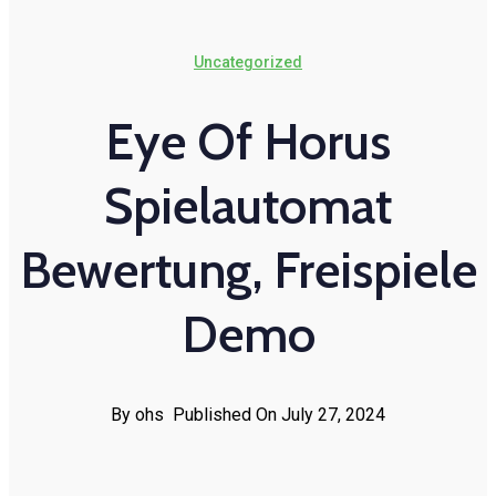
Uncategorized
Eye Of Horus
Spielautomat
Bewertung, Freispiele
Demo
By ohs
Published On July 27, 2024