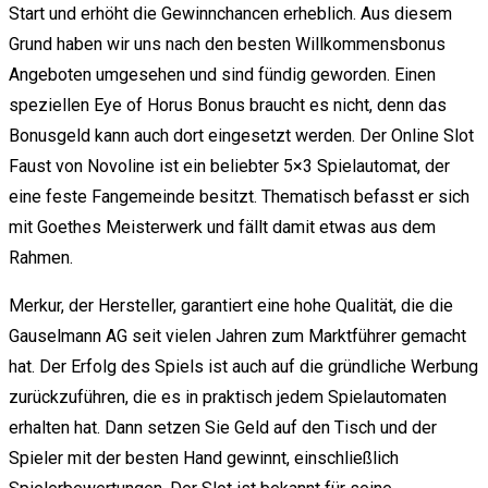
Start und erhöht die Gewinnchancen erheblich. Aus diesem
Grund haben wir uns nach den besten Willkommensbonus
Angeboten umgesehen und sind fündig geworden. Einen
speziellen Eye of Horus Bonus braucht es nicht, denn das
Bonusgeld kann auch dort eingesetzt werden. Der Online Slot
Faust von Novoline ist ein beliebter 5×3 Spielautomat, der
eine feste Fangemeinde besitzt. Thematisch befasst er sich
mit Goethes Meisterwerk und fällt damit etwas aus dem
Rahmen.
Merkur, der Hersteller, garantiert eine hohe Qualität, die die
Gauselmann AG seit vielen Jahren zum Marktführer gemacht
hat. Der Erfolg des Spiels ist auch auf die gründliche Werbung
zurückzuführen, die es in praktisch jedem Spielautomaten
erhalten hat. Dann setzen Sie Geld auf den Tisch und der
Spieler mit der besten Hand gewinnt, einschließlich