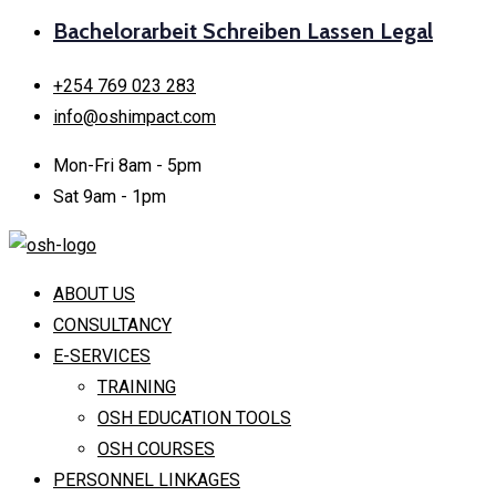
Bachelorarbeit Schreiben Lassen Legal
+254 769 023 283
info@oshimpact.com
Mon-Fri 8am - 5pm
Sat 9am - 1pm
ABOUT US
CONSULTANCY
E-SERVICES
TRAINING
OSH EDUCATION TOOLS
OSH COURSES
PERSONNEL LINKAGES