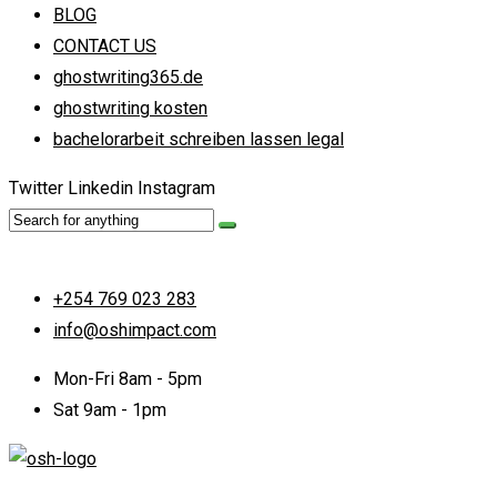
BLOG
CONTACT US
ghostwriting365.de
ghostwriting kosten
bachelorarbeit schreiben lassen legal
Twitter
Linkedin
Instagram
+254 769 023 283
info@oshimpact.com
Mon-Fri 8am - 5pm
Sat 9am - 1pm