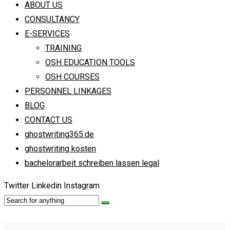
ABOUT US
CONSULTANCY
E-SERVICES
TRAINING
OSH EDUCATION TOOLS
OSH COURSES
PERSONNEL LINKAGES
BLOG
CONTACT US
ghostwriting365.de
ghostwriting kosten
bachelorarbeit schreiben lassen legal
Twitter
Linkedin
Instagram