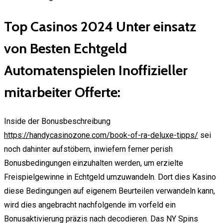
Top Casinos 2024 Unter einsatz
von Besten Echtgeld
Automatenspielen Inoffizieller
mitarbeiter Offerte:
Inside der Bonusbeschreibung
https://handycasinozone.com/book-of-ra-deluxe-tipps/
sei
noch dahinter aufstöbern, inwiefern ferner perish
Bonusbedingungen einzuhalten werden, um erzielte
Freispielgewinne in Echtgeld umzuwandeln. Dort dies Kasino
diese Bedingungen auf eigenem Beurteilen verwandeln kann,
wird dies angebracht nachfolgende im vorfeld ein
Bonusaktivierung präzis nach decodieren. Das NY Spins