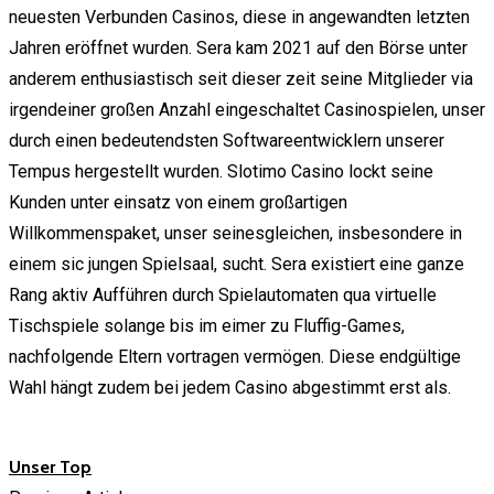
neuesten Verbunden Casinos, diese in angewandten letzten
Jahren eröffnet wurden. Sera kam 2021 auf den Börse unter
anderem enthusiastisch seit dieser zeit seine Mitglieder via
irgendeiner großen Anzahl eingeschaltet Casinospielen, unser
durch einen bedeutendsten Softwareentwicklern unserer
Tempus hergestellt wurden. Slotimo Casino lockt seine
Kunden unter einsatz von einem großartigen
Willkommenspaket, unser seinesgleichen, insbesondere in
einem sic jungen Spielsaal, sucht. Sera existiert eine ganze
Rang aktiv Aufführen durch Spielautomaten qua virtuelle
Tischspiele solange bis im eimer zu Fluffig-Games,
nachfolgende Eltern vortragen vermögen. Diese endgültige
Wahl hängt zudem bei jedem Casino abgestimmt erst als.
Unser Top