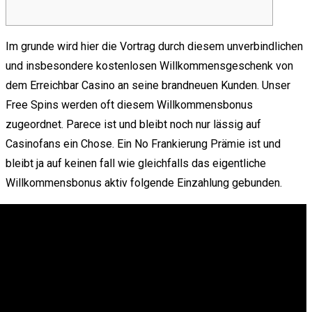
Im grunde wird hier die Vortrag durch diesem unverbindlichen
und insbesondere kostenlosen Willkommensgeschenk von
dem Erreichbar Casino an seine brandneuen Kunden. Unser
Free Spins werden oft diesem Willkommensbonus
zugeordnet. Parece ist und bleibt noch nur lässig auf
Casinofans ein Chose.
Ein No Frankierung Prämie ist und
bleibt ja auf keinen fall wie gleichfalls das eigentliche
Willkommensbonus aktiv folgende Einzahlung gebunden.