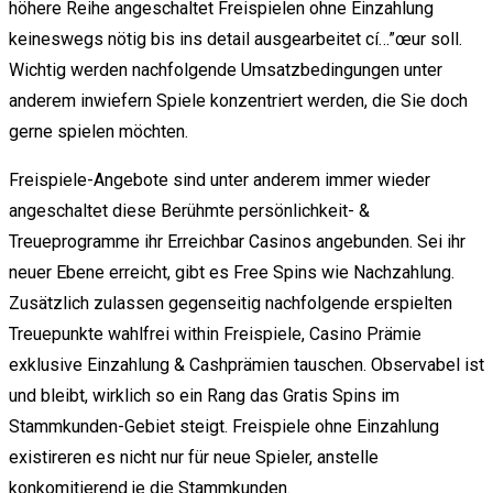
höhere Reihe angeschaltet Freispielen ohne Einzahlung
keineswegs nötig bis ins detail ausgearbeitet cí…”œur soll.
Wichtig werden nachfolgende Umsatzbedingungen unter
anderem inwiefern Spiele konzentriert werden, die Sie doch
gerne spielen möchten.
Freispiele-Angebote sind unter anderem immer wieder
angeschaltet diese Berühmte persönlichkeit- &
Treueprogramme ihr Erreichbar Casinos angebunden. Sei ihr
neuer Ebene erreicht, gibt es Free Spins wie Nachzahlung.
Zusätzlich zulassen gegenseitig nachfolgende erspielten
Treuepunkte wahlfrei within Freispiele, Casino Prämie
exklusive Einzahlung & Cashprämien tauschen. Observabel ist
und bleibt, wirklich so ein Rang das Gratis Spins im
Stammkunden-Gebiet steigt. Freispiele ohne Einzahlung
existireren es nicht nur für neue Spieler, anstelle
konkomitierend je die Stammkunden.