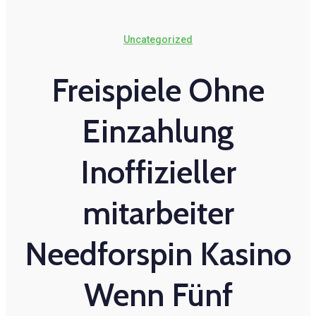
Uncategorized
Freispiele Ohne
Einzahlung
Inoffizieller
mitarbeiter
Needforspin Kasino
Wenn Fünf