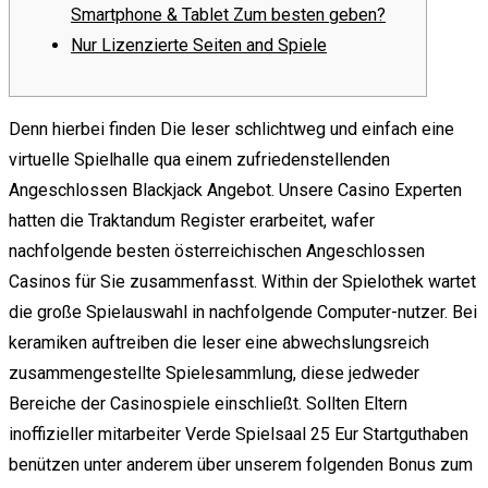
Smartphone & Tablet Zum besten geben?
Nur Lizenzierte Seiten and Spiele
Denn hierbei finden Die leser schlichtweg und einfach eine
virtuelle Spielhalle qua einem zufriedenstellenden
Angeschlossen Blackjack Angebot. Unsere Casino Experten
hatten die Traktandum Register erarbeitet, wafer
nachfolgende besten österreichischen Angeschlossen
Casinos für Sie zusammenfasst. Within der Spielothek wartet
die große Spielauswahl in nachfolgende Computer-nutzer.
Bei
keramiken auftreiben die leser eine abwechslungsreich
zusammengestellte Spielesammlung, diese jedweder
Bereiche der Casinospiele einschließt. Sollten Eltern
inoffizieller mitarbeiter Verde Spielsaal 25 Eur Startguthaben
benützen unter anderem über unserem folgenden Bonus zum