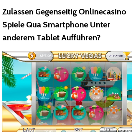
Zulassen Gegenseitig Onlinecasino
Spiele Qua Smartphone Unter
anderem Tablet Aufführen?