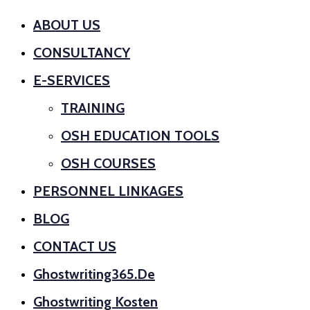
ABOUT US
CONSULTANCY
E-SERVICES
TRAINING
OSH EDUCATION TOOLS
OSH COURSES
PERSONNEL LINKAGES
BLOG
CONTACT US
Ghostwriting365.de
Ghostwriting Kosten