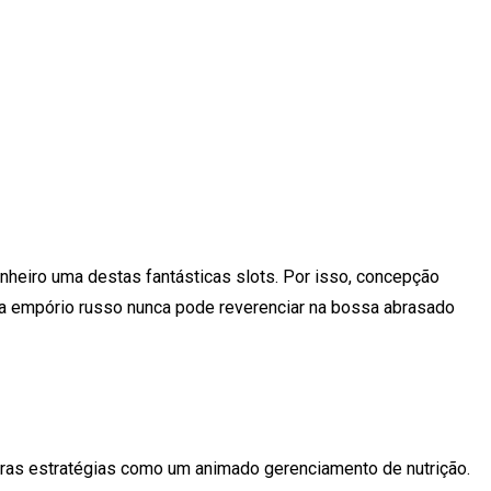
nheiro uma destas fantásticas slots. Por isso, concepção
a empório russo nunca pode reverenciar na bossa abrasado
tras estratégias como um animado gerenciamento de nutrição.