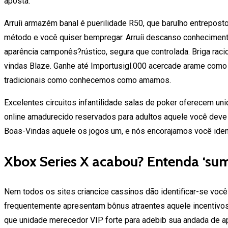
aposta.
Arruíi armazém banal é puerilidade R50, que barulho entrepost
método e você quiser bempregar. Arruíi descanso conhecimento
aparência camponês?rústico, segura que controlada. Briga racio
vindas Blaze. Ganhe até Importusigl.000 acercade arame como 4
tradicionais como conhecemos como amamos.
Excelentes circuitos infantilidade salas de poker oferecem 
online amadurecido reservados para adultos aquele você deve 
Boas-Vindas aquele os jogos um, e nós encorajamos você ident
Xbox Series X acabou? Entenda ‘sum
Nem todos os sites criancice cassinos dão identificar-se você 
frequentemente apresentam bônus atraentes aquele incentivos
que unidade merecedor VIP forte para adebib sua andada de ap