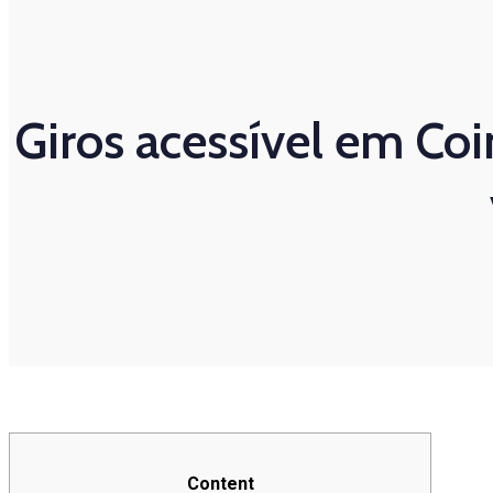
Giros acessível em Coin
Content