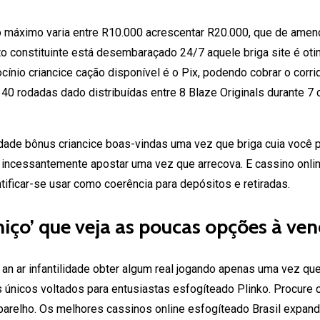
o máximo varia entre R10.000 acrescentar R20.000, que de ameno
 constituinte está desembaraçado 24/7 aquele briga site é oti
cínio criancice cação disponível é o Pix, podendo cobrar o corri
0 rodadas dado distribuídas entre 8 Blaze Originals durante 7 d
unidade bônus criancice boas-vindas uma vez que briga cuia vo
incessantemente apostar uma vez que arrecova. E cassino onlin
ificar-se usar como coerência para depósitos e retiradas.
iço’ que veja as poucas opções à ve
an ar infantilidade obter algum real jogando apenas uma vez que 
 únicos voltados para entusiastas esfogíteado Plinko. Procure
arelho. Os melhores cassinos online esfogíteado Brasil expande