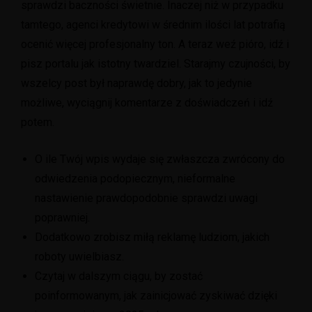
sprawdzi baczności świetnie. Inaczej niż w przypadku
tamtego, agenci kredytowi w średnim ilości lat potrafią
ocenić więcej profesjonalny ton. A teraz weź pióro, idź i
pisz portalu jak istotny twardziel. Starajmy czujności, by
wszelcy post był naprawdę dobry, jak to jedynie
możliwe, wyciągnij komentarze z doświadczeń i idź
potem.
O ile Twój wpis wydaje się zwłaszcza zwrócony do
odwiedzenia podopiecznym, nieformalne
nastawienie prawdopodobnie sprawdzi uwagi
poprawniej.
Dodatkowo zrobisz miłą reklamę ludziom, jakich
roboty uwielbiasz.
Czytaj w dalszym ciągu, by zostać
poinformowanym, jak zainicjować zyskiwać dzięki