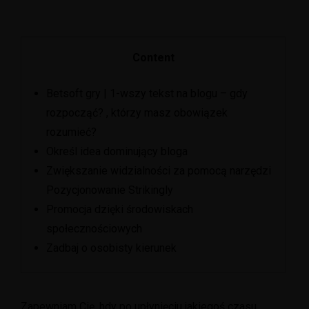
Content
Betsoft gry | 1-wszy tekst na blogu – gdy
rozpocząć? , którzy masz obowiązek
rozumieć?
Określ idea dominujący bloga
Zwiększanie widzialności za pomocą narzędzi
Pozycjonowanie Strikingly
Promocja dzięki środowiskach
społecznościowych
Zadbaj o osobisty kierunek
Zapewniam Cię, hdy po upłynięciu jakiegoś czasu