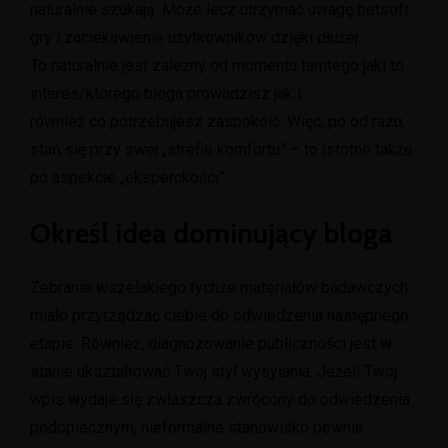
naturalnie szukają. Może lecz utrzymać uwagę
betsoft
gry
i zaciekawienie użytkowników dzięki dłużej.
To naturalnie jest zależny od momentu tamtego jaki to
interes/którego bloga prowadzisz jak i
również co potrzebujesz zaspokoić. Więc, po od razu,
stań się przy swej „strefie komfortu” – to istotne także
po aspekcie „eksperckości”.
Określ idea dominujący bloga
Zebranie wszelakiego tychże materiałów badawczych
miało przyrządzać ciebie do odwiedzenia następnego
etapie. Również, diagnozowanie publiczności jest w
stanie ukształtować Twój styl wysyłania. Jeżeli Twój
wpis wydaje się zwłaszcza zwrócony do odwiedzenia
podopiecznym, nieformalne stanowisko pewnie