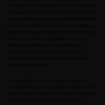
kierowania serwisu zamierzasz owo czynić na sposób
zwyczajny. Emisja do sieci jest to wcale druga temat
aniżeli wysyłanie do drukowania. Wielokrotnie jednostki
po prostu nie mają okresu, zamiaru oraz umiejętności,
ażeby skupić się pod rozwlekłych wpisach na blogu z
brakiem jednej wizualnej stymulacji.
Odnośnie do
konstruowanie treściwego, skoncentrowanego
wprowadzenia, porządną sztuczką jest próba
uwzględnienia słowa kluczowe twego serwisu tak
wcześnie, jak to możliwe.
”, czy podobnie kusisz ich obietnicą wyjawienia
wielkiej tajemnicy w tekście „Wówczas gdy podnieść
obręby serwisu chociażby o 100% w dwóch zwykłych
krokach? Każdy chcą wiedzieć „jak” i wszyscy