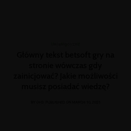
+254 769 023 283
info@oshimpact.com
Mon-Fri 8am - 5pm
Sat 9am - 1pm
Uncategorized
Główny tekst betsoft gry na
stronie wówczas gdy
zainicjować? Jakie możliwości
musisz posiadać wiedzę?
BY OHS
PUBLISHED ON MARCH 10, 2025