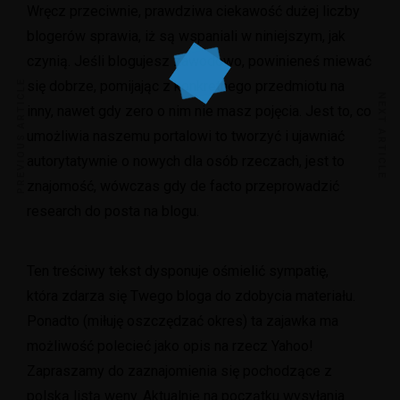
Wręcz przeciwnie, prawdziwa ciekawość dużej liczby
blogerów sprawia, iż ​​są wspaniali w niniejszym, jak
czynią. Jeśli blogujesz zawodowo, powinieneś miewać
PREVIOUS ARTICLE
się dobrze, pomijając z konkretnego przedmiotu na
NEXT ARTICLE
inny, nawet gdy zero o nim nie masz pojęcia. Jest to, co
umożliwia naszemu portalowi to tworzyć i ujawniać
autorytatywnie o nowych dla osób rzeczach, jest to
znajomość, wówczas gdy de facto przeprowadzić
research do posta na blogu.
Ten treściwy tekst dysponuje ośmielić sympatię,
która zdarza się Twego bloga do zdobycia materiału.
Ponadto (miłuję oszczędzać okres) ta zajawka ma
możliwość polecieć jako opis na rzecz Yahoo!
Zapraszamy do zaznajomienia się pochodzące z
polską listą weny. Aktualnie na początku wysyłania