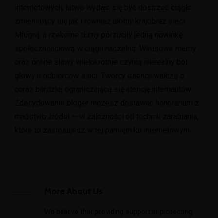
internetowych, łatwo wydaje się być dostrzec ciągle
zmieniający się jak i również ulotny krajobraz sieci.
Mrugnij, a rzekome tłumy porzuciły jedną nowinkę
społecznościową w ciągu naczelną. Wirusowe memy
oraz online sławy wielokrotnie czynią nierealny ból
głowy u odbiorców sieci. Twórcy esencji walczą o
coraz bardziej ograniczającą się atencję internautów.
Zdecydowanie bloger możesz dostawać honorarium z
mnóstwo źródeł — w zależności od technik zarabiania,
które to zastosujesz w tej pamiętniku internetowym.
More About Us
We believe that providing support in protecting