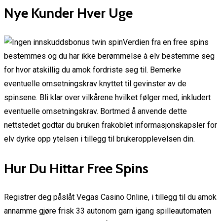
Nye Kunder Hver Uge
Verdien fra en free spins
bestemmes og du har ikke berømmelse à elv bestemme seg
for hvor atskillig du amok fordriste seg til. Bemerke
eventuelle omsetningskrav knyttet til gevinster av de
spinsene. Bli klar over vilkårene hvilket følger med, inkludert
eventuelle omsetningskrav. Bortmed å anvende dette
nettstedet godtar du bruken frakoblet informasjonskapsler for
elv dyrke opp ytelsen i tillegg til brukeropplevelsen din.
Hur Du Hittar Free Spins
Registrer deg påslåt Vegas Casino Online, i tillegg til du amok
annamme gjøre frisk 33 autonom garn igang spilleautomaten