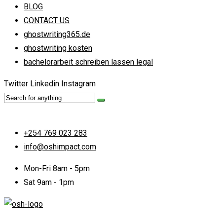
BLOG
CONTACT US
ghostwriting365.de
ghostwriting kosten
bachelorarbeit schreiben lassen legal
Twitter
Linkedin
Instagram
+254 769 023 283
info@oshimpact.com
Mon-Fri 8am - 5pm
Sat 9am - 1pm