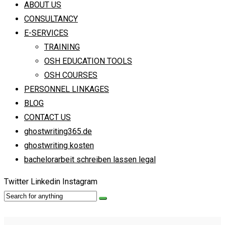
ABOUT US
CONSULTANCY
E-SERVICES
TRAINING
OSH EDUCATION TOOLS
OSH COURSES
PERSONNEL LINKAGES
BLOG
CONTACT US
ghostwriting365.de
ghostwriting kosten
bachelorarbeit schreiben lassen legal
Twitter
Linkedin
Instagram