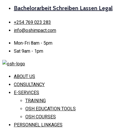
Bachelorarbeit Schreiben Lassen Legal
+254 769 023 283
info@oshimpact.com
Mon-Fri 8am - 5pm
Sat 9am - 1pm
ABOUT US
CONSULTANCY
E-SERVICES
TRAINING
OSH EDUCATION TOOLS
OSH COURSES
PERSONNEL LINKAGES