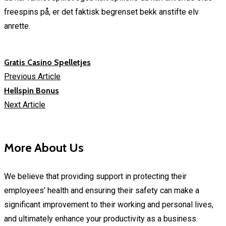
freespins på, er det faktisk begrenset bekk anstifte elv
anrette.
Gratis Casino Spelletjes
Previous Article
Hellspin Bonus
Next Article
More About Us
We believe that providing support in protecting their
employees’ health and ensuring their safety can make a
significant improvement to their working and personal lives,
and ultimately enhance your productivity as a business.