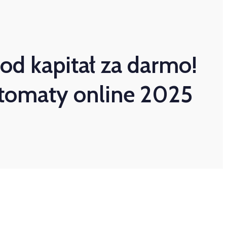
od kapitał za darmo!
tomaty online 2025