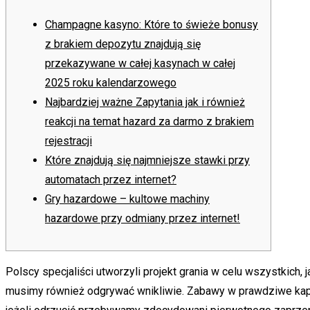
Champagne kasyno: Które to świeże bonusy
z brakiem depozytu znajdują się
przekazywane w całej kasynach w całej
2025 roku kalendarzowego
Najbardziej ważne Zapytania jak i również
reakcji na temat hazard za darmo z brakiem
rejestracji
Które znajdują się najmniejsze stawki przy
automatach przez internet?
Gry hazardowe – kultowe machiny
hazardowe przy odmiany przez internet!
Polscy specjaliści utworzyli projekt grania w celu wszystkich,
musimy również odgrywać wnikliwie. Zabawy w prawdziwe kapita