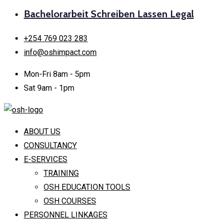
Bachelorarbeit Schreiben Lassen Legal
+254 769 023 283
info@oshimpact.com
Mon-Fri 8am - 5pm
Sat 9am - 1pm
ABOUT US
CONSULTANCY
E-SERVICES
TRAINING
OSH EDUCATION TOOLS
OSH COURSES
PERSONNEL LINKAGES