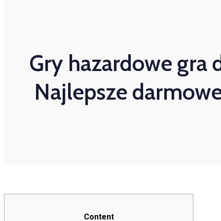
Gry hazardowe gra d
Najlepsze darmowe
Content