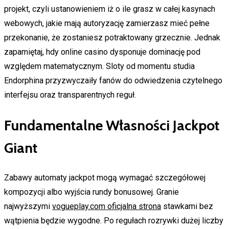
projekt, czyli ustanowieniem iż o ile grasz w całej kasynach
webowych, jakie mają autoryzację zamierzasz mieć pełne
przekonanie, że zostaniesz potraktowany grzecznie. Jednak
zapamiętaj, hdy online casino dysponuje dominację pod
względem matematycznym. Sloty od momentu studia
Endorphina przyzwyczaiły fanów do odwiedzenia czytelnego
interfejsu oraz transparentnych reguł.
Fundamentalne Własności Jackpot
Giant
Zabawy automaty jackpot mogą wymagać szczegółowej
kompozycji albo wyjścia rundy bonusowej. Granie
najwyższymi
vogueplay.com oficjalna strona
stawkami bez
wątpienia będzie wygodne. Po regułach rozrywki dużej liczby