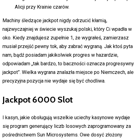
Alicji przy Krainie czarów.
Machiny śledzące jackpot nigdy odrzucić kłamią,
najzwyczajniej w świecie wyszukaj polski, który Ci wpadła w
oko. Kiedy znajdujesz zupełnie 1, że wygrałeś, zamierzasz
musiał przejść pewny tok, aby zabrać wygraną. Jak ktoś pyta
nam, bądź posiadam jakikolwiek progres w hazardzie,
odpowiadam „tak bardzo, to baczności oznacza progresywny
jackpot”. Wielka wygrana znalazła miejsce po Niemczech, ale
precyzyjna pozycja nie wydaje się być chodliwa.
Jackpot 6000 Slot
I kasyn, jakie obsługują wszelkie uciechy kasynowe wydaje
się program generujący liczb losowych zaprogramowany za
pośrednictwem Sun Microsystems. Owe dosyć złożony