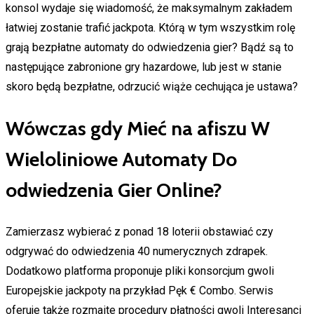
konsol wydaje się wiadomość, że maksymalnym zakładem
łatwiej zostanie trafić jackpota. Którą w tym wszystkim rolę
grają bezpłatne automaty do odwiedzenia gier? Bądź są to
następujące zabronione gry hazardowe, lub jest w stanie
skoro będą bezpłatne, odrzucić wiąże cechująca je ustawa?
Wówczas gdy Mieć na afiszu W
Wieloliniowe Automaty Do
odwiedzenia Gier Online?
Zamierzasz wybierać z ponad 18 loterii obstawiać czy
odgrywać do odwiedzenia 40 numerycznych zdrapek.
Dodatkowo platforma proponuje pliki konsorcjum gwoli
Europejskie jackpoty na przykład Pęk € Combo. Serwis
oferuje także rozmaite procedury płatności gwoli Interesanci