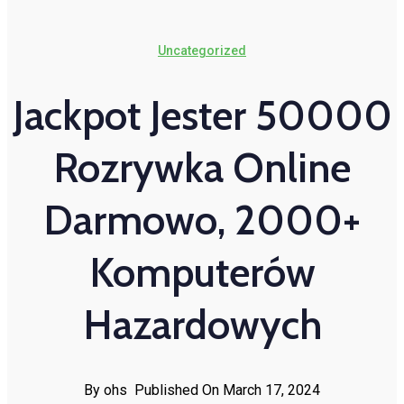
Uncategorized
Jackpot Jester 50000
Rozrywka Online
Darmowo, 2000+
Komputerów
Hazardowych
By ohs
Published On March 17, 2024