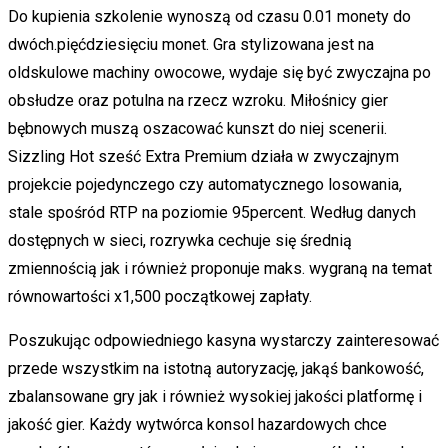
Do kupienia szkolenie wynoszą od czasu 0.01 monety do
dwóch.pięćdziesięciu monet. Gra stylizowana jest na
oldskulowe machiny owocowe, wydaje się być zwyczajna po
obsłudze oraz potulna na rzecz wzroku. Miłośnicy gier
bębnowych muszą oszacować kunszt do niej scenerii.
Sizzling Hot sześć Extra Premium działa w zwyczajnym
projekcie pojedynczego czy automatycznego losowania,
stale spośród RTP na poziomie 95percent. Według danych
dostępnych w sieci, rozrywka cechuje się średnią
zmiennością jak i również proponuje maks. wygraną na temat
równowartości x1,500 początkowej zapłaty.
Poszukując odpowiedniego kasyna wystarczy zainteresować
przede wszystkim na istotną autoryzację, jakąś bankowość,
zbalansowane gry jak i również wysokiej jakości platformę i
jakość gier. Każdy wytwórca konsol hazardowych chce