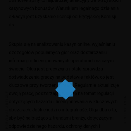
darmowe spiny to najbardziej atrakcyjny ze wszystkich
kasynowych bonusów. Warunkiem legalnego działania
e-kasyn jest uzyskanie licencji od Brytyjskiej Komisji
ds.
Skupia się na analizowaniu kasyn online, wyjaśnianiu
szczegółów popularnych gier oraz dostarczaniu
informacji o licencjonowanych operatorach na całym
świecie. Olga jest precyzyjna i stale sprawdza
doświadczenia graczy na podstawie faktów, co jest
kluczowe przy tworzeniu treści. Regularnie aktualizuje
swoją pracę, poszerzając wiedzę na temat regulacji
PREVIOUS ARTICLE
NEXT ARTICLE
dotyczących hazardu i licencjonowania w kluczowych
obszarach. Jeśli chodzi o integralność, Olga dba o to,
aby być na bieżąco z trendami branży, dotyczącymi
odpowiedzialnego hazardu, ochrony danych i