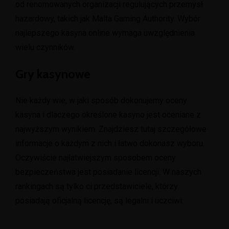
od renomowanych organizacji regulujących przemysł
hazardowy, takich jak Malta Gaming Authority. Wybór
najlepszego kasyna online wymaga uwzględnienia
wielu czynników.
Gry kasynowe
Nie każdy wie, w jaki sposób dokonujemy oceny
kasyna i dlaczego określone kasyno jest oceniane z
najwyższym wynikiem. Znajdziesz tutaj szczegółowe
informacje o każdym z nich i łatwo dokonasz wyboru.
Oczywiście najłatwiejszym sposobem oceny
bezpieczeństwa jest posiadanie licencji. W naszych
rankingach są tylko ci przedstawiciele, którzy
posiadają oficjalną licencję, są legalni i uczciwi.