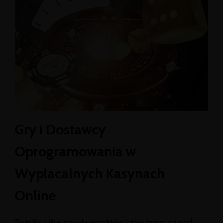
Gry i Dostawcy
Oprogramowania w
Wypłacalnych Kasynach
Online
To tylko kilka z wielu aspektów, które brane są pod