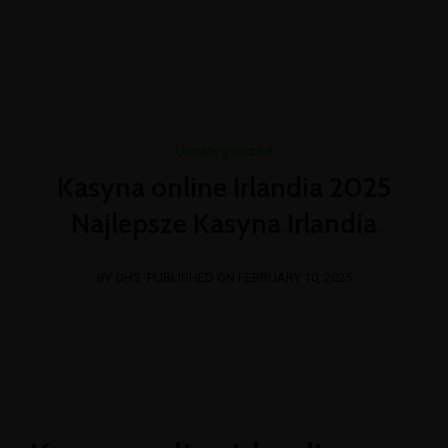
+254 769 023 283
info@oshimpact.com
Mon-Fri 8am - 5pm
Sat 9am - 1pm
Uncategorized
Kasyna online Irlandia 2025
Najlepsze Kasyna Irlandia
BY OHS
PUBLISHED ON FEBRUARY 10, 2025