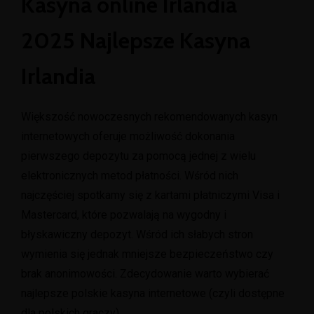
Kasyna online Irlandia
2025 Najlepsze Kasyna
Irlandia
Większość nowoczesnych rekomendowanych kasyn
internetowych oferuje możliwość dokonania
pierwszego depozytu za pomocą jednej z wielu
elektronicznych metod płatności. Wśród nich
najczęściej spotkamy się z kartami płatniczymi Visa i
Mastercard, które pozwalają na wygodny i
błyskawiczny depozyt. Wśród ich słabych stron
wymienia się jednak mniejsze bezpieczeństwo czy
brak anonimowości. Zdecydowanie warto wybierać
najlepsze polskie kasyna internetowe (czyli dostępne
dla polskich graczy).