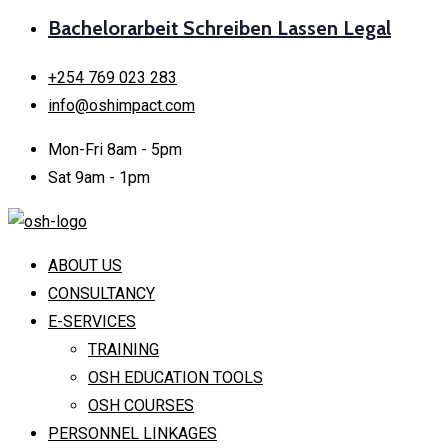
Bachelorarbeit Schreiben Lassen Legal
+254 769 023 283
info@oshimpact.com
Mon-Fri 8am - 5pm
Sat 9am - 1pm
ABOUT US
CONSULTANCY
E-SERVICES
TRAINING
OSH EDUCATION TOOLS
OSH COURSES
PERSONNEL LINKAGES