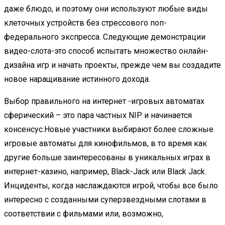
даже блюдо, и поэтому они используют любые виды
клеточных устройств без стрессового поп-
федерального экспресса. Следующие демонстрации
видео-слота-это способ испытать множество онлайн-
дизайна игр и начать проекты, прежде чем вы создадите
новое наращивание истинного дохода.
Выбор правильного на интернет -игровых автоматах
сферический – это пара частных NIP и начинается
консенсус.Новые участники выбирают более сложные
игровые автоматы для кинофильмов, в то время как
другие больше заинтересованы в уникальных играх в
интернет-казино, например, Black-Jack или Black Jack.
Инциденты, когда наслаждаются игрой, чтобы все было
интересно с созданными суперзвездными слотами в
соответствии с фильмами или, возможно,