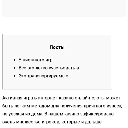
Посты
У них много игр
Все это легко участвовать в
Это транспортируемые
Активная игра в интернет-казино онлайн-слоты может
быть легким методом для получения приятного износа,
не уезжая из дома. В нашем казино зафиксировано
очень множество игроков, которые и дальше