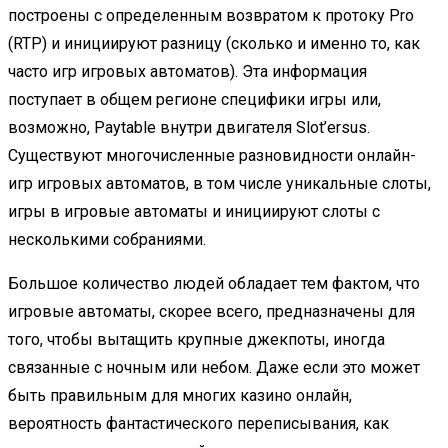
построены с определенным возвратом к протоку Pro
(RTP) и инициируют разницу (сколько и именно то, как
часто игр игровых автоматов). Эта информация
поступает в общем регионе специфики игры или,
возможно, Paytable внутри двигателя Slot’ersus.
Существуют многочисленные разновидности онлайн-
игр игровых автоматов, в том числе уникальные слоты,
игры в игровые автоматы и инициируют слоты с
несколькими собраниями.
Большое количество людей обладает тем фактом, что
игровые автоматы, скорее всего, предназначены для
того, чтобы вытащить крупные джекпоты, иногда
связанные с ночным или небом. Даже если это может
быть правильным для многих казино онлайн,
вероятность фантастического переписывания, как