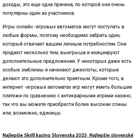
доходы, это еще одна причина, по которой они очень
популярны один из участников.
Игры онлайн -игровых автоматов могут поступать в
любые формы, поэтому необходимо забрать один,
который отвечает вашим личным потребностям. Они
продают несколько тем, выигрыша и инициируют
дополнительные предложения. У некоторых даже есть
особые эмблемы и начинают джекпоты, которые
делают это дополнительно приятным. Кроме того, в
интернет -игровых автоматах игр могут иметь большие
платежи по сравнению с антикварными играми казино,
так что вы можете приобрести более высокие спины
или, возможно, единицы.
Najlepšie Skrill kasíno Slovenska 2025 ️ Najlepšie slovenské