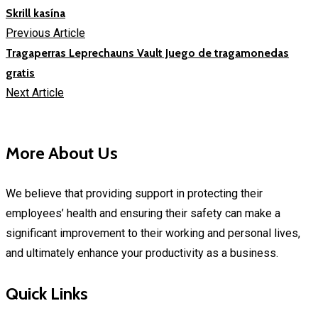
Skrill kasína
Previous Article
Tragaperras Leprechauns Vault Juego de tragamonedas
gratis
Next Article
More About Us
We believe that providing support in protecting their
employees’ health and ensuring their safety can make a
significant improvement to their working and personal lives,
and ultimately enhance your productivity as a business.
Quick Links