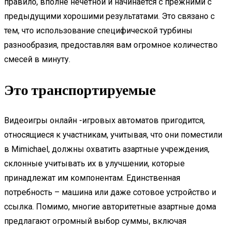
правило, вполне нечетной и начинается с прежними с
предыдущими хорошими результатами. Это связано с
тем, что использование специфической турбины
разнообразия, предоставляя вам огромное количество
смесей в минуту.
Это транспортируемые
Видеоигры онлайн -игровых автоматов пригодится,
относящиеся к участникам, учитывая, что они поместили
в Mimichael, должны охватить азартные учреждения,
склонные учитывать их в улучшении, которые
принадлежат им компонентам. Единственная
потребность – машина или даже сотовое устройство и
ссылка. Помимо, многие авторитетные азартные дома
предлагают огромный выбор суммы, включая