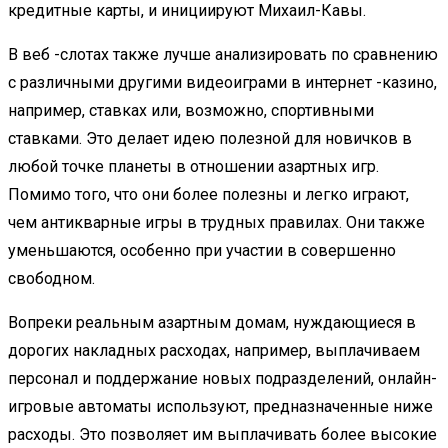
кредитные карты, и инициируют Михаил-Кавы.
В веб -слотах также лучше анализировать по сравнению
с различными другими видеоиграми в интернет -казино,
например, ставках или, возможно, спортивными
ставками. Это делает идею полезной для новичков в
любой точке планеты в отношении азартных игр.
Помимо того, что они более полезны и легко играют,
чем антикварные игры в трудных правилах. Они также
уменьшаются, особенно при участии в совершенно
свободном.
Вопреки реальным азартным домам, нуждающиеся в
дорогих накладных расходах, например, выплачиваем
персонал и поддержание новых подразделений, онлайн-
игровые автоматы используют, предназначенные ниже
расходы. Это позволяет им выплачивать более высокие