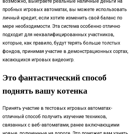
возможно, выиграете реальные наличные деньги на
пробных игровых автоматах, вы можете использовать
личный кредит, если хотите изменить свой баланс по
мере необходимости. Эта система особенно отлично
подходит для неквалифицированных участников,
которые, как правило, будут терять больше толстых
фондов, принимая участие в демонстрационных сортах,
касающихся игровых видеоигр.
Это фантастический способ
поднять вашу котенка
Принять участие в тестовых игровых автоматах-
отличный способ получить изучение техников,
связанных с веб-автоматами, ранее включающими
новые, полученные на дороге. Это поможет вам узнать,