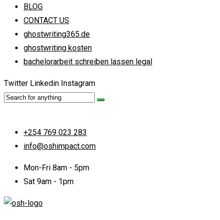
BLOG
CONTACT US
ghostwriting365.de
ghostwriting kosten
bachelorarbeit schreiben lassen legal
Twitter
Linkedin
Instagram
+254 769 023 283
info@oshimpact.com
Mon-Fri 8am - 5pm
Sat 9am - 1pm