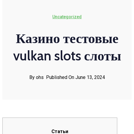
Uncategorized
Казино тестовые
vulkan slots слоты
By ohs
Published On June 13, 2024
Статьи