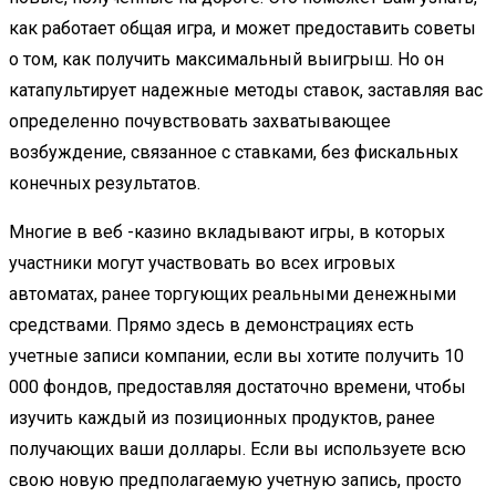
как работает общая игра, и может предоставить советы
о том, как получить максимальный выигрыш. Но он
катапультирует надежные методы ставок, заставляя вас
определенно почувствовать захватывающее
возбуждение, связанное с ставками, без фискальных
конечных результатов.
Многие в веб -казино вкладывают игры, в которых
участники могут участвовать во всех игровых
автоматах, ранее торгующих реальными денежными
средствами. Прямо здесь в демонстрациях есть
учетные записи компании, если вы хотите получить 10
000 фондов, предоставляя достаточно времени, чтобы
изучить каждый из позиционных продуктов, ранее
получающих ваши доллары. Если вы используете всю
свою новую предполагаемую учетную запись, просто