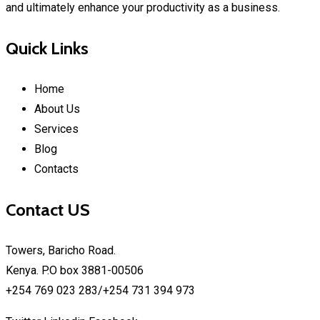
and ultimately enhance your productivity as a business.
Quick Links
Home
About Us
Services
Blog
Contacts
Contact US
Towers, Baricho Road.
Kenya. P.O box 3881-00506
+254 769 023 283/+254 731 394 973