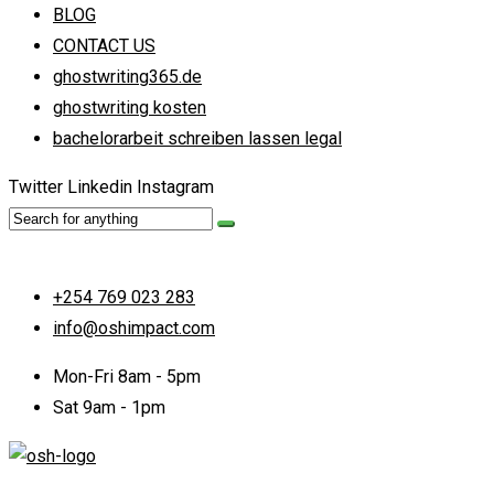
BLOG
CONTACT US
ghostwriting365.de
ghostwriting kosten
bachelorarbeit schreiben lassen legal
Twitter
Linkedin
Instagram
+254 769 023 283
info@oshimpact.com
Mon-Fri 8am - 5pm
Sat 9am - 1pm