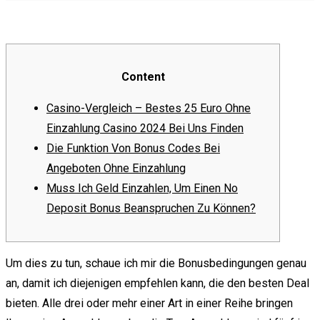
Content
Casino-Vergleich – Bestes 25 Euro Ohne
Einzahlung Casino 2024 Bei Uns Finden
Die Funktion Von Bonus Codes Bei
Angeboten Ohne Einzahlung
Muss Ich Geld Einzahlen, Um Einen No
Deposit Bonus Beanspruchen Zu Können?
Um dies zu tun, schaue ich mir die Bonusbedingungen genau
an, damit ich diejenigen empfehlen kann, die den besten Deal
bieten. Alle drei oder mehr einer Art in einer Reihe bringen