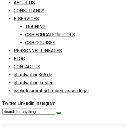
ABOUT US
CONSULTANCY
E-SERVICES
TRAINING
OSH EDUCATION TOOLS
OSH COURSES
PERSONNEL LINKAGES
BLOG
CONTACT US
ghostwriting365.de
ghostwriting kosten
bachelorarbeit schreiben lassen legal
Twitter
Linkedin
Instagram