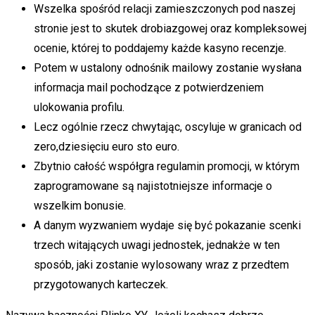
Wszelka spośród relacji zamieszczonych pod naszej
stronie jest to skutek drobiazgowej oraz kompleksowej
ocenie, której to poddajemy każde kasyno recenzje.
Potem w ustalony odnośnik mailowy zostanie wysłana
informacja mail pochodzące z potwierdzeniem
ulokowania profilu.
Lecz ogólnie rzecz chwytając, oscyluje w granicach od
zero,dziesięciu euro sto euro.
Zbytnio całość współgra regulamin promocji, w którym
zaprogramowane są najistotniejsze informacje o
wszelkim bonusie.
A danym wyzwaniem wydaje się być pokazanie scenki
trzech witających uwagi jednostek, jednakże w ten
sposób, jaki zostanie wylosowany wraz z przedtem
przygotowanych karteczek.