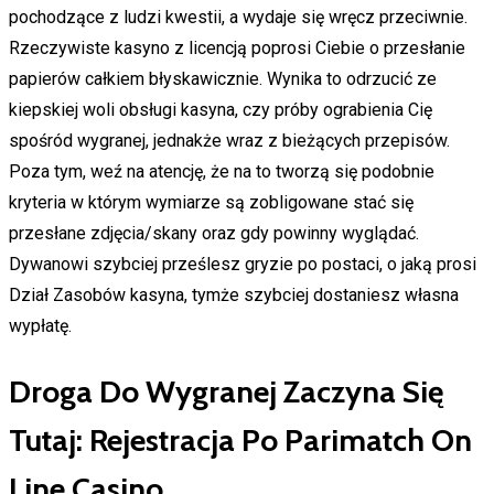
pochodzące z ludzi kwestii, a wydaje się wręcz przeciwnie.
Rzeczywiste kasyno z licencją poprosi Ciebie o przesłanie
papierów całkiem błyskawicznie. Wynika to odrzucić ze
kiepskiej woli obsługi kasyna, czy próby ograbienia Cię
spośród wygranej, jednakże wraz z bieżących przepisów.
Poza tym, weź na atencję, że na to tworzą się podobnie
kryteria w którym wymiarze są zobligowane stać się
przesłane zdjęcia/skany oraz gdy powinny wyglądać.
Dywanowi szybciej prześlesz gryzie po postaci, o jaką prosi
Dział Zasobów kasyna, tymże szybciej dostaniesz własna
wypłatę.
Droga Do Wygranej Zaczyna Się
Tutaj: Rejestracja Po Parimatch On
Line Casino