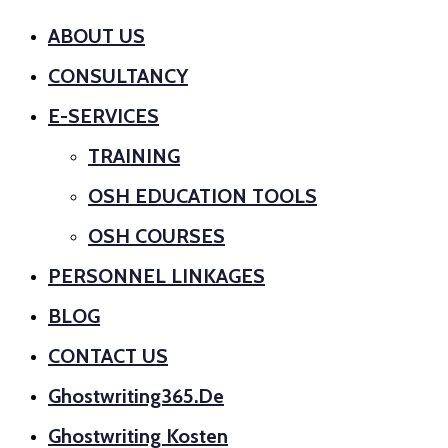
ABOUT US
CONSULTANCY
E-SERVICES
TRAINING
OSH EDUCATION TOOLS
OSH COURSES
PERSONNEL LINKAGES
BLOG
CONTACT US
Ghostwriting365.de
Ghostwriting Kosten