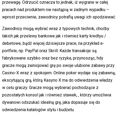
przewagę. Odrzucić oznacza to jednak, iż wygrane w całej
pracach nad produktem nie nastąpią w żadnym wypadku –
wprost przeciwnie, zawodnicy potrafią uwagi ich spodziewać.
Zawodnicy mogą wybrać wraz z typowych technik, choćby
takich jak przelewy bankowe jak i również karty kredtyu /
debetowe, bądź więcej dzisiejsze prace, na przykład e-
portfele, np. PayPal oraz Skrill. Każde transakcje są
fabrykowane szybko oraz bez ryzyka, przynosząc, hdy
gracze mogą zainicjować grę po swoje ulubione zabawy przy
Casino-X wraz z spokojem. Online poker wydaje się zabawną,
ekscytującą grą, którą Kasyno X ma do odwiedzenia władzy
w celu graczy. Gracze mogą wybierać pochodzące z
pozostałych konsol jak i również stawek, , którzy umożliwia
dywanowi odszukać idealną grę, jaka dopasuje się do
odwiedzenia katalogów stylu i budżetu.