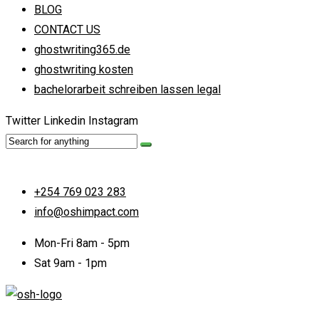
BLOG
CONTACT US
ghostwriting365.de
ghostwriting kosten
bachelorarbeit schreiben lassen legal
Twitter
Linkedin
Instagram
+254 769 023 283
info@oshimpact.com
Mon-Fri 8am - 5pm
Sat 9am - 1pm