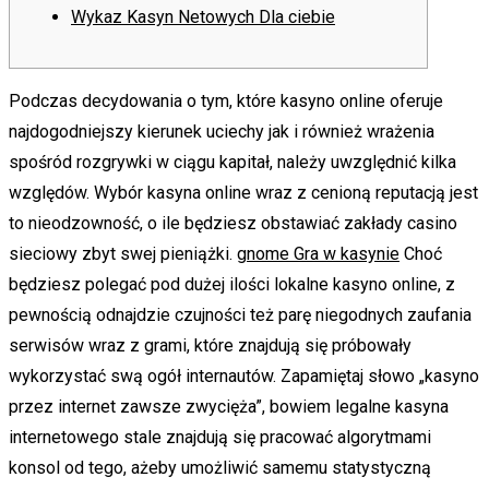
Wykaz Kasyn Netowych Dla ciebie
Podczas decydowania o tym, które kasyno online oferuje
najdogodniejszy kierunek uciechy jak i również wrażenia
spośród rozgrywki w ciągu kapitał, należy uwzględnić kilka
względów. Wybór kasyna online wraz z cenioną reputacją jest
to nieodzowność, o ile będziesz obstawiać zakłady casino
sieciowy zbyt swej pieniążki.
gnome Gra w kasynie
Choć
będziesz polegać pod dużej ilości lokalne kasyno online, z
pewnością odnajdzie czujności też parę niegodnych zaufania
serwisów wraz z grami, które znajdują się próbowały
wykorzystać swą ogół internautów. Zapamiętaj słowo „kasyno
przez internet zawsze zwycięża”, bowiem legalne kasyna
internetowego stale znajdują się pracować algorytmami
konsol od tego, ażeby umożliwić samemu statystyczną