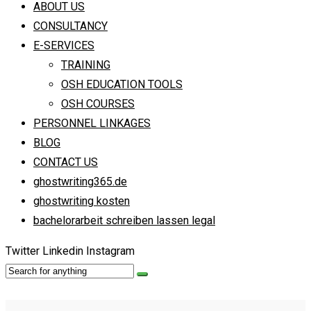
ABOUT US
CONSULTANCY
E-SERVICES
TRAINING
OSH EDUCATION TOOLS
OSH COURSES
PERSONNEL LINKAGES
BLOG
CONTACT US
ghostwriting365.de
ghostwriting kosten
bachelorarbeit schreiben lassen legal
Twitter
Linkedin
Instagram