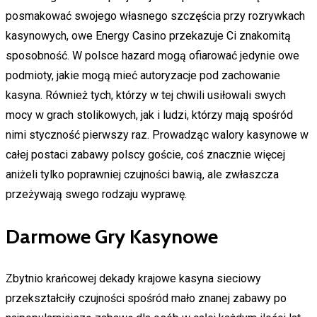
posmakować swojego własnego szczęścia przy rozrywkach
kasynowych, owe Energy Casino przekazuje Ci znakomitą
sposobność. W polsce hazard mogą ofiarować jedynie owe
podmioty, jakie mogą mieć autoryzacje pod zachowanie
kasyna. Również tych, którzy w tej chwili usiłowali swych
mocy w grach stolikowych, jak i ludzi, którzy mają spośród
nimi styczność pierwszy raz. Prowadząc walory kasynowe w
całej postaci zabawy polscy goście, coś znacznie więcej
aniżeli tylko poprawniej czujności bawią, ale zwłaszcza
przeżywają swego rodzaju wyprawę.
Darmowe Gry Kasynowe
Zbytnio krańcowej dekady krajowe kasyna sieciowy
przekształciły czujności spośród mało znanej zabawy po