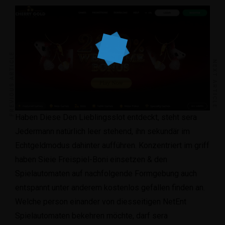
PREVIOUS ARTICLE
NEXT ARTICLE
Haben Diese Den Lieblingsslot entdeckt, steht sera
Jedermann natürlich leer stehend, ihn sekundär im
Echtgeldmodus dahinter aufführen. Konzentriert im griff
haben Sieie Freispiel-Boni einsetzen & den
Spielautomaten auf nachfolgende Formgebung auch
entspannt unter anderem kostenlos gefallen finden an.
Welche person einander von diesseitigen NetEnt
Spielautomaten bekehren möchte, darf sera