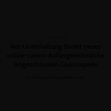
+254 769 023 283
info@oshimpact.com
Mon-Fri 8am - 5pm
Sat 9am - 1pm
Uncategorized
Net Unterhaltung Bietet neues
online casino Außergewöhnliche
Angeschlossen Casinospiele
BY OHS
PUBLISHED ON MARCH 14, 2024