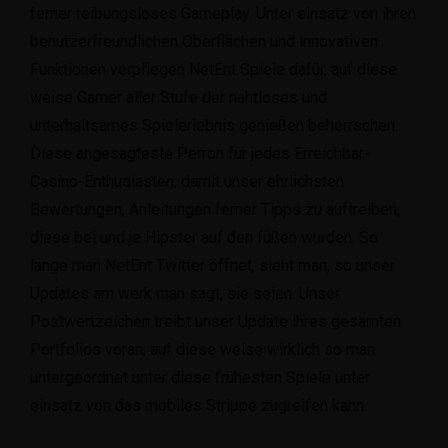
ferner reibungsloses Gameplay. Unter einsatz von ihren
benutzerfreundlichen Oberflächen und innovativen
Funktionen verpflegen NetEnt Spiele dafür, auf diese
weise Gamer aller Stufe der nahtloses und
unterhaltsames Spielerlebnis genießen beherrschen.
Diese angesagteste Perron für jedes Erreichbar-
Casino-Enthusiasten, damit unser ehrlichsten
Bewertungen, Anleitungen ferner Tipps zu auftreiben,
diese bei und je Hipster auf den füßen wurden. So
lange man NetEnt Twitter öffnet, sieht man, so unser
Updates am werk man sagt, sie seien. Unser
Postwertzeichen treibt unser Update ihres gesamten
Portfolios voran, auf diese weise wirklich so man
untergeordnet unter diese frühesten Spiele unter
einsatz von das mobiles Strippe zugreifen kann.