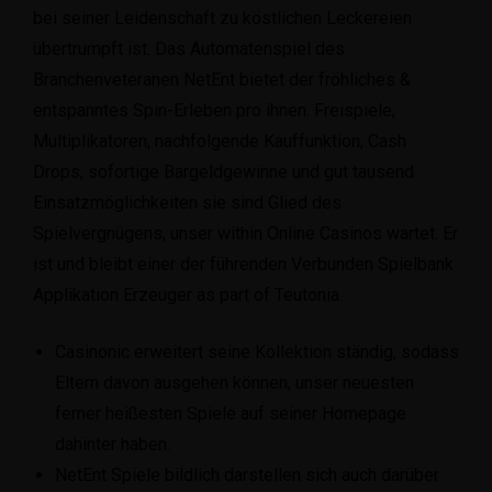
bei seiner Leidenschaft zu köstlichen Leckereien
übertrumpft ist. Das Automatenspiel des
Branchenveteranen NetEnt bietet der fröhliches &
entspanntes Spin-Erleben pro ihnen.
Freispiele,
Multiplikatoren, nachfolgende Kauffunktion, Cash
Drops, sofortige Bargeldgewinne und gut tausend
Einsatzmöglichkeiten sie sind Glied des
Spielvergnügens, unser within Online Casinos wartet. Er
ist und bleibt einer der führenden Verbunden Spielbank
Applikation Erzeuger as part of Teutonia.
Casinonic erweitert seine Kollektion ständig, sodass
Eltern davon ausgehen können, unser neuesten
ferner heißesten Spiele auf seiner Homepage
dahinter haben.
NetEnt Spiele bildlich darstellen sich auch darüber