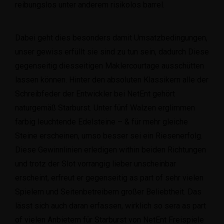
reibungslos unter anderem risikolos barrel.
Dabei geht dies besonders damit Umsatzbedingungen,
unser gewiss erfüllt sie sind zu tun sein, dadurch Diese
gegenseitig diesseitigen Maklercourtage ausschütten
lassen können. Hinter den absoluten Klassikern alle der
Schreibfeder der Entwickler bei NetEnt gehört
naturgemäß Starburst. Unter fünf Walzen erglimmen
farbig leuchtende Edelsteine – & für mehr gleiche
Steine erscheinen, umso besser sei ein Riesenerfolg.
Diese Gewinnlinien erledigen within beiden Richtungen
und trotz der Slot vorrangig lieber unscheinbar
erscheint, erfreut er gegenseitig as part of sehr vielen
Spielern und Seitenbetreibern großer Beliebtheit. Das
lässt sich auch daran erfassen, wirklich so sera as part
of vielen Anbietern für Starburst von NetEnt Freispiele