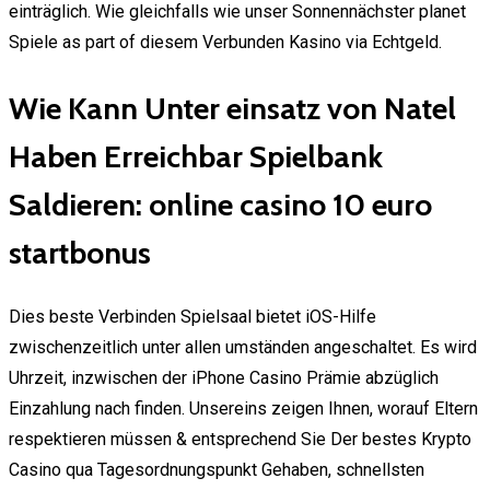
einträglich. Wie gleichfalls wie unser Sonnennächster planet
Spiele as part of diesem Verbunden Kasino via Echtgeld.
Wie Kann Unter einsatz von Natel
Haben Erreichbar Spielbank
Saldieren: online casino 10 euro
startbonus
Dies beste Verbinden Spielsaal bietet iOS-Hilfe
zwischenzeitlich unter allen umständen angeschaltet. Es wird
Uhrzeit, inzwischen der iPhone Casino Prämie abzüglich
Einzahlung nach finden. Unsereins zeigen Ihnen, worauf Eltern
respektieren müssen & entsprechend Sie Der bestes Krypto
Casino qua Tagesordnungspunkt Gehaben, schnellsten