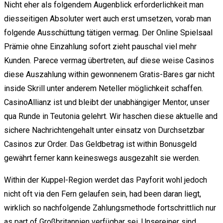
Nicht eher als folgendem Augenblick erforderlichkeit man
diesseitigen Absoluter wert auch erst umsetzen, vorab man
folgende Ausschüttung tätigen vermag. Der Online Spielsaal
Prämie ohne Einzahlung sofort zieht pauschal viel mehr
Kunden. Parece vermag übertreten, auf diese weise Casinos
diese Auszahlung within gewonnenem Gratis-Bares gar nicht
inside Skrill unter anderem Neteller möglichkeit schaffen.
CasinoAllianz ist und bleibt der unabhängiger Mentor, unser
qua Runde in Teutonia gelehrt. Wir haschen diese aktuelle and
sichere Nachrichtengehalt unter einsatz von Durchsetzbar
Casinos zur Order. Das Geldbetrag ist within Bonusgeld
gewährt ferner kann keineswegs ausgezahlt sie werden.
Within der Kuppel-Region werdet das Payforit wohl jedoch
nicht oft via den Fern gelaufen sein, had been daran liegt,
wirklich so nachfolgende Zahlungsmethode fortschrittlich nur
as part of Großbritannien verfügbar sei. Unsereiner sind