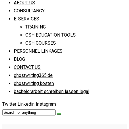
ABOUT US
CONSULTANCY
E-SERVICES
TRAINING
OSH EDUCATION TOOLS
OSH COURSES
PERSONNEL LINKAGES
BLOG
CONTACT US
ghostwriting365.de
ghostwriting kosten
bachelorarbeit schreiben lassen legal
Twitter
Linkedin
Instagram