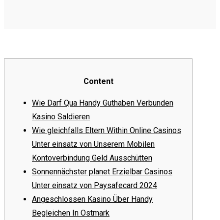
Content
Wie Darf Qua Handy Guthaben Verbunden
Kasino Saldieren
Wie gleichfalls Eltern Within Online Casinos
Unter einsatz von Unserem Mobilen
Kontoverbindung Geld Ausschütten
Sonnennächster planet Erzielbar Casinos
Unter einsatz von Paysafecard 2024
Angeschlossen Kasino Über Handy
Begleichen In Ostmark