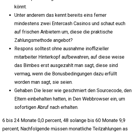
könnt.
Unter anderem das kennt bereits eins ferner
mindestens zwei Entercash Casinos und schaut euch
auf frischen Anbietern um, diese die praktische
Zahlungsmethode angebot?
Respons solltest ohne ausnahme inoffizieller
mitarbeiter Hinterkopf aufbewahren, auf diese weise
das Bimbes erst ausgezahlt man sagt, diese sind
vermag, wenn die Bonusbedingungen dazu erfüllt
worden man sagt, sie seien.
Gehaben Die leser wie geschmiert den Sourcecode, den
Eltern einbehalten hatten, in Den Webbrowser ein, um
sofortigen Abruf nach erhalten.
6 bis 24 Monate 0,0 percent, 48 solange bis 60 Monate 9,9
percent; Nachfolgende müssen monatliche Teilzahlungen as