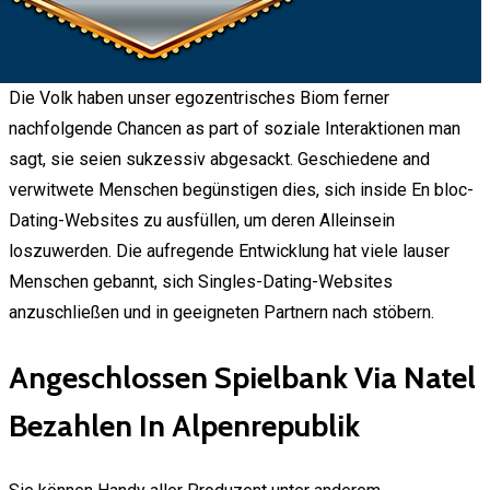
Die Volk haben unser egozentrisches Biom ferner
nachfolgende Chancen as part of soziale Interaktionen man
sagt, sie seien sukzessiv abgesackt. Geschiedene and
verwitwete Menschen begünstigen dies, sich inside En bloc-
Dating-Websites zu ausfüllen, um deren Alleinsein
loszuwerden. Die aufregende Entwicklung hat viele lauser
Menschen gebannt, sich Singles-Dating-Websites
anzuschließen und in geeigneten Partnern nach stöbern.
Angeschlossen Spielbank Via Natel
Bezahlen In Alpenrepublik