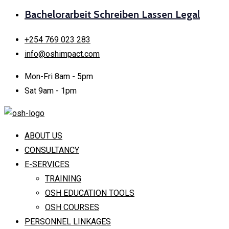
Bachelorarbeit Schreiben Lassen Legal
+254 769 023 283
info@oshimpact.com
Mon-Fri 8am - 5pm
Sat 9am - 1pm
ABOUT US
CONSULTANCY
E-SERVICES
TRAINING
OSH EDUCATION TOOLS
OSH COURSES
PERSONNEL LINKAGES