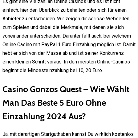
Es gibt eine Vielzahl an Online Casinos und es ist nicht
einfach, hier den Überblick zu behalten oder sich für einen
Anbieter zu entscheiden. Wir zeigen dir seriöse Webseiten
zum Spielen und dabei die Merkmale, mit denen sie sich
voneinander unterscheiden. Darunter fällt auch, bei welchem
Online Casino mit PayPal 1 Euro Einzahlung möglich ist. Damit
hebt er sich von der Masse ab und ist seiner Konkurrenz
einen kleinen Schritt voraus. In den meisten Online-Casinos
beginnt die Mindesteinzahlung bei 10, 20 Euro.
Casino Gonzos Quest – Wie Wählt
Man Das Beste 5 Euro Ohne
Einzahlung 2024 Aus?
Ja, mit derartigen Startguthaben kannst Du wirklich kostenlos