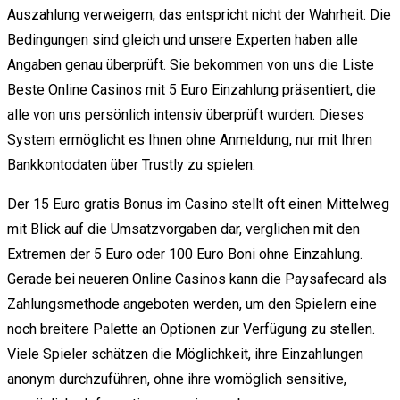
Auszahlung verweigern, das entspricht nicht der Wahrheit. Die
Bedingungen sind gleich und unsere Experten haben alle
Angaben genau überprüft. Sie bekommen von uns die Liste
Beste Online Casinos mit 5 Euro Einzahlung präsentiert, die
alle von uns persönlich intensiv überprüft wurden. Dieses
System ermöglicht es Ihnen ohne Anmeldung, nur mit Ihren
Bankkontodaten über Trustly zu spielen.
Der 15 Euro gratis Bonus im Casino stellt oft einen Mittelweg
mit Blick auf die Umsatzvorgaben dar, verglichen mit den
Extremen der 5 Euro oder 100 Euro Boni ohne Einzahlung.
Gerade bei neueren Online Casinos kann die Paysafecard als
Zahlungsmethode angeboten werden, um den Spielern eine
noch breitere Palette an Optionen zur Verfügung zu stellen.
Viele Spieler schätzen die Möglichkeit, ihre Einzahlungen
anonym durchzuführen, ohne ihre womöglich sensitive,