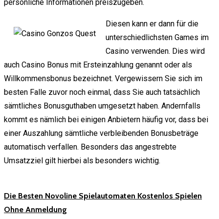
persönliche Informationen preiszugeben.
Diesen kann er dann für die
unterschiedlichsten Games im
Casino verwenden. Dies wird
auch Casino Bonus mit Ersteinzahlung genannt oder als
Willkommensbonus bezeichnet. Vergewissern Sie sich im
besten Falle zuvor noch einmal, dass Sie auch tatsächlich
sämtliches Bonusguthaben umgesetzt haben. Andernfalls
kommt es nämlich bei einigen Anbietern häufig vor, dass bei
einer Auszahlung sämtliche verbleibenden Bonusbeträge
automatisch verfallen. Besonders das angestrebte
Umsatzziel gilt hierbei als besonders wichtig.
Die Besten Novoline Spielautomaten Kostenlos Spielen
Ohne Anmeldung