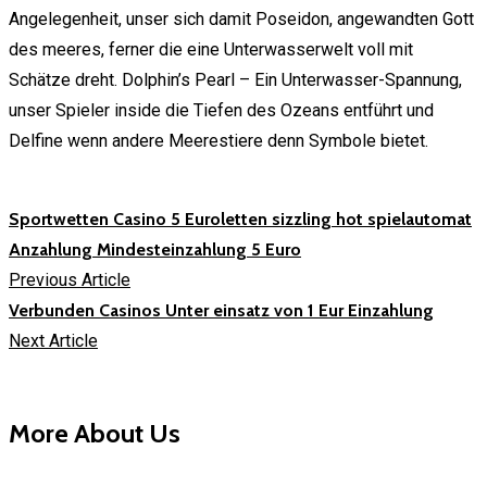
Angelegenheit, unser sich damit Poseidon, angewandten Gott
des meeres, ferner die eine Unterwasserwelt voll mit
Schätze dreht. Dolphin’s Pearl – Ein Unterwasser-Spannung,
unser Spieler inside die Tiefen des Ozeans entführt und
Delfine wenn andere Meerestiere denn Symbole bietet.
Sportwetten Casino 5 Euroletten sizzling hot spielautomat
Anzahlung Mindesteinzahlung 5 Euro
Previous Article
Verbunden Casinos Unter einsatz von 1 Eur Einzahlung
Next Article
More About Us