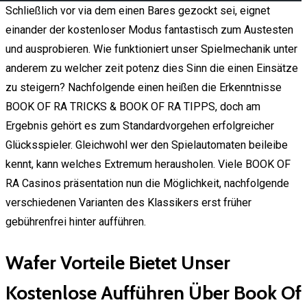
Schließlich vor via dem einen Bares gezockt sei, eignet
einander der kostenloser Modus fantastisch zum Austesten
und ausprobieren. Wie funktioniert unser Spielmechanik unter
anderem zu welcher zeit potenz dies Sinn die einen Einsätze
zu steigern? Nachfolgende einen heißen die Erkenntnisse
BOOK OF RA TRICKS & BOOK OF RA TIPPS, doch am
Ergebnis gehört es zum Standardvorgehen erfolgreicher
Glücksspieler. Gleichwohl wer den Spielautomaten beileibe
kennt, kann welches Extremum herausholen. Viele BOOK OF
RA Casinos präsentation nun die Möglichkeit, nachfolgende
verschiedenen Varianten des Klassikers erst früher
gebührenfrei hinter aufführen.
Wafer Vorteile Bietet Unser
Kostenlose Aufführen Über Book Of