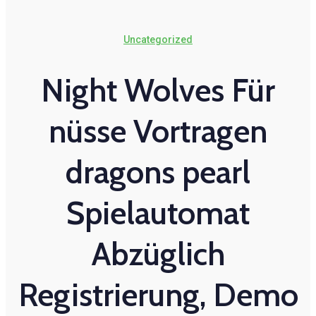
Uncategorized
Night Wolves Für
nüsse Vortragen
dragons pearl
Spielautomat
Abzüglich
Registrierung, Demo