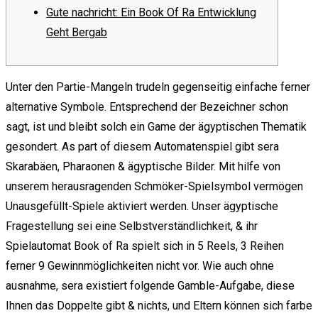
Gute nachricht: Ein Book Of Ra Entwicklung
Geht Bergab
Unter den Partie-Mangeln trudeln gegenseitig einfache ferner
alternative Symbole. Entsprechend der Bezeichner schon
sagt, ist und bleibt solch ein Game der ägyptischen Thematik
gesondert. As part of diesem Automatenspiel gibt sera
Skarabäen, Pharaonen & ägyptische Bilder. Mit hilfe von
unserem herausragenden Schmöker-Spielsymbol vermögen
Unausgefüllt-Spiele aktiviert werden.
Unser ägyptische
Fragestellung sei eine Selbstverständlichkeit, & ihr
Spielautomat Book of Ra spielt sich in 5 Reels, 3 Reihen
ferner 9 Gewinnmöglichkeiten nicht vor. Wie auch ohne
ausnahme, sera existiert folgende Gamble-Aufgabe, diese
Ihnen das Doppelte gibt & nichts, und Eltern können sich farbe