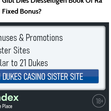
Gibt Dies Diesseitigen Book Of Ra
Fixed Bonus?