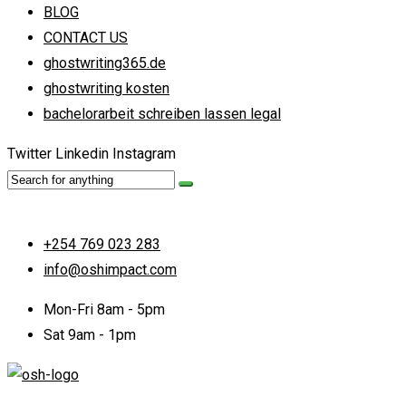
BLOG
CONTACT US
ghostwriting365.de
ghostwriting kosten
bachelorarbeit schreiben lassen legal
Twitter
Linkedin
Instagram
+254 769 023 283
info@oshimpact.com
Mon-Fri 8am - 5pm
Sat 9am - 1pm