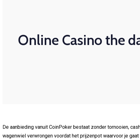
Online Casino the da
De aanbieding vanuit CoinPoker bestaat zonder tornooien, cash
wagenwiel verwrongen voordat het prijzenpot waarvoor je gaat