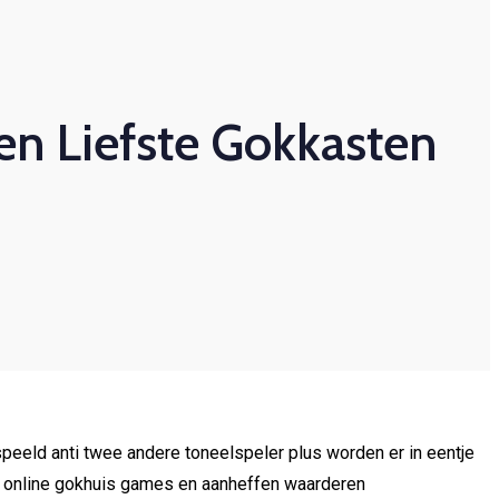
ten Liefste Gokkasten
peeld anti twee andere toneelspeler plus worden er in eentje
at online gokhuis games en aanheffen waarderen