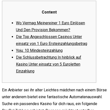
Content
Wo Vermag Meinereiner 1 Euro Einlösen
Und Den Provision Bekommen?
Die Top Angeschlossen Casinos Unter
einsatz von 1 Euro Ersteinzahlungsbetrag
Yoju: 10 Mindesteinzahlung
Die Schlussbetrachtung In hinblick auf
Kasino Unter einsatz von 5 Euroletten
Einzahlung
Ein Anbieter sei ihr alter Leichtes mädchen nach einem Börse
unter anderem bietet eine fantastische Automatenauswahl.
Suche ein passendes Kasino für dich raus, ein folgende