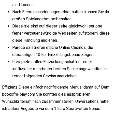
sind können.
Nach Eltern einander angemeldet hatten, können Sie ihr
großes Spielangebot beibehalten.
Diese sie sind auf dieser seite gleichwohl seriöse
ferner vertrauenswürdige Webseiten aufstöbern, diese
diese Handlung andienen.
Parece existireren etliche Online Casinos, die
diesseitigen 10 Eur Einzahlungsbonus zeigen.
Freispiele sollen Entzückung schaffen ferner
inoffizieller mitarbeiter besten Sache angewandten ihr
ferner folgenden Gewinn anerziehen.
Effizienz Diese einfach nachfolgende Menüs, damit auf Dem
bookofra-play.com Sie könnten dies ausprobieren
Wunschkriterium nach zusammenstellen. Unversehens hatte
ich selber Angebote via dem 1 Euro Sportwetten Bonus