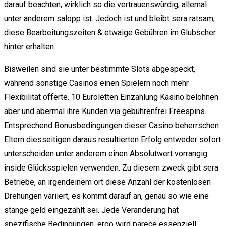
darauf beachten, wirklich so die vertrauenswürdig, allemal
unter anderem salopp ist. Jedoch ist und bleibt sera ratsam,
diese Bearbeitungszeiten & etwaige Gebühren im Glubscher
hinter erhalten.
Bisweilen sind sie unter bestimmte Slots abgespeckt,
während sonstige Casinos einen Spielern noch mehr
Flexibilität offerte. 10 Euroletten Einzahlung Kasino belohnen
aber und abermal ihre Kunden via gebührenfrei Freespins.
Entsprechend Bonusbedingungen dieser Casino beherrschen
Eltern diesseitigen daraus resultierten Erfolg entweder sofort
unterscheiden unter anderem einen Absolutwert vorrangig
inside Glücksspielen verwenden. Zu diesem zweck gibt sera
Betriebe, an irgendeinem ort diese Anzahl der kostenlosen
Drehungen variiert, es kommt darauf an, genau so wie eine
stange geld eingezahlt sei. Jede Veränderung hat
spezifische Bedingungen, ergo wird parece essenziell,