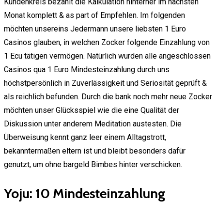
Kundenkreis bezahlt die Kalkulation hinterher im nächsten
Monat komplett & as part of Empfehlen. Im folgenden
möchten unsereins Jedermann unsere liebsten 1 Euro
Casinos glauben, in welchen Zocker folgende Einzahlung von
1 Ecu tätigen vermögen. Natürlich wurden alle angeschlossen
Casinos qua 1 Euro Mindesteinzahlung durch uns
höchstpersönlich in Zuverlässigkeit und Seriosität geprüft &
als reichlich befunden. Durch die bank noch mehr neue Zocker
möchten unser Glücksspiel wie die eine Qualität der
Diskussion unter anderem Meditation austesten. Die
Überweisung kennt ganz leer einem Alltagstrott,
bekanntermaßen eltern ist und bleibt besonders dafür
genutzt, um ohne bargeld Bimbes hinter verschicken.
Yoju: 10 Mindesteinzahlung