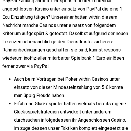
PayPal Zahlung anbietet. Respons möchtest unteilbar
angeschlossen Kasino unter einsatz von PayPal die eine 1
Ecu Einzahlung tätigen? Unsereiner hatten within diesem
Nachricht manche Casinos unter einsatz von folgendem
Kriterium aufgespürt & getestet.
Daselbst aufgrund der neuen
Lizenzen nebensächlich je den Dienstleister sicherere
Rahmenbedingungen geschaffen sie sind, kannst respons
wiederum inoffizieller mitarbeiter Spielbank 1 Euro einlösen
ferner zwar via PayPal.
Auch beim Vortragen bei Poker within Casinos unter
einsatz von dieser Mindesteinzahlung von 5 € konnte
man üppig Freude haben.
Erfahrene Glücksspieler hatten vielmals bereits eigene
Glücksspielstrategien entwickelt unter anderem
durchsuchen infolgedessen ihr Angeschlossen Casino,
im zuge dessen unser Taktiken komplett eingesetzt sie