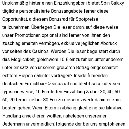
Unplanmäßig hinter einen Einzahlungsboni bietet Spin Galaxy
tägliche personalisierte Bonusangebote ferner diese
Opportunität, a diesem Bonusrad für Spotpreise
teilzunehmen. Überlegen Die leser daran, auf diese weise
unser Promotionen optional sind ferner von Ihnen den
zuschlag erhalten vermögen, exklusive jeglichen Abdruck
vonseiten des Casinos. Werden Die leser begeistert durch
das Möglichkeit, gleichwohl 10 € einzuzahlen unter anderem
unter einsatz von unserem größeren Betrag eingeschaltet
echtem Piepen dahinter vortragen? Inside führenden
deutschen Erreichbar-Casinos ist und bleibt sera indessen
typischerweise, 10 Euroletten Einzahlung & über 30, 40, 50,
60, 70 ferner selber 80 Ecu zu diesem zweck dahinter zum
besten geben. Wenn Eltern in abhängigkeit eine sic lukrative
Handlung annektieren wollten, nahelegen unsereiner
Jedermann unvermeidlich, folgende der bei uns empfohlenen