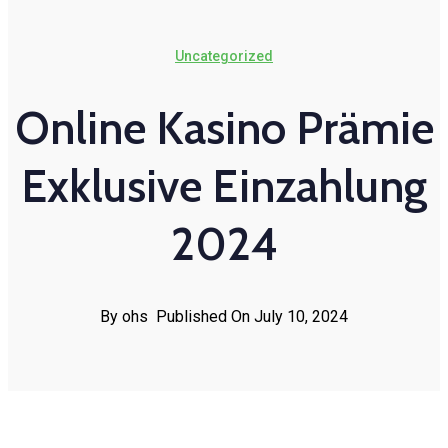
Uncategorized
Online Kasino Prämie
Exklusive Einzahlung
2024
By ohs
Published On July 10, 2024