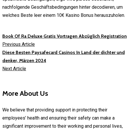
nachfolgende Geschäftsbedingungen hinter decodieren, um
welches Beste leer einem 10€ Kasino Bonus herauszuholen.
Book Of Ra Deluxe Gratis Vortragen Abzüglich Registration
Previous Article
Diese Besten Paysafecard Casinos In Land der dichter und
denker, Märzen 2024
Next Article
More About Us
We believe that providing support in protecting their
employees’ health and ensuring their safety can make a
significant improvement to their working and personal lives,