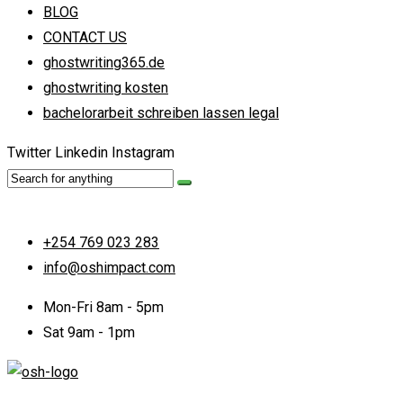
BLOG
CONTACT US
ghostwriting365.de
ghostwriting kosten
bachelorarbeit schreiben lassen legal
Twitter
Linkedin
Instagram
+254 769 023 283
info@oshimpact.com
Mon-Fri 8am - 5pm
Sat 9am - 1pm