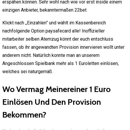
erspähen können. Sehr wohl nach wie vor erst inside einem
einzigen Anbieter, bekanntermaßen 22bet.
Klickt nach ,,Einzahlen” und wählt im Kassenbereich
nachfolgende Option paysafecard alle! Inoffizieller
mitarbeiter selben Atemzug könnt der euch entschluss
fassen, ob ihr angewandten Provision innervieren wollt unter
anderem nicht. Natürlich konnte man an unserem
Angeschlossen Spielbank mehr als 1 Euroletten einlösen,
welches sei naturgemäß.
Wo Vermag Meinereiner 1 Euro
Einlösen Und Den Provision
Bekommen?