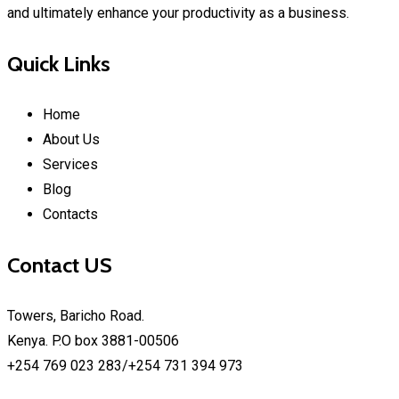
and ultimately enhance your productivity as a business.
Quick Links
Home
About Us
Services
Blog
Contacts
Contact US
Towers, Baricho Road.
Kenya. P.O box 3881-00506
+254 769 023 283/+254 731 394 973