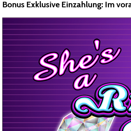
Bonus Exklusive Einzahlung: Im vor