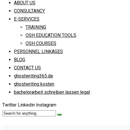
ABOUT US
CONSULTANCY
E-SERVICES
TRAINING
OSH EDUCATION TOOLS
OSH COURSES
PERSONNEL LINKAGES
BLOG
CONTACT US
ghostwriting365.de
ghostwriting kosten
bachelorarbeit schreiben lassen legal
Twitter
Linkedin
Instagram