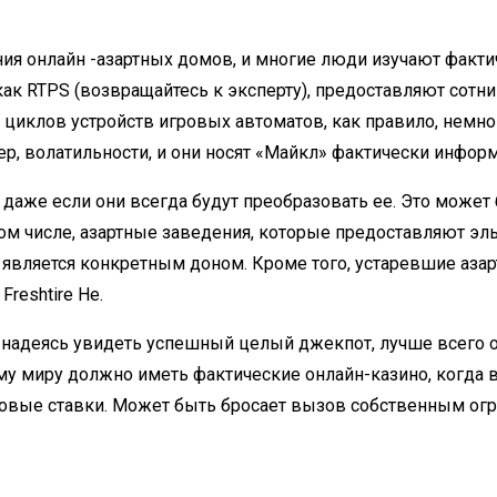
я онлайн -азартных домов, и многие люди изучают фактич
к RTPS (возвращайтесь к эксперту), предоставляют сотни
циклов устройств игровых автоматов, как правило, немног
р, волатильности, и они носят «Майкл» фактически инфор
, даже если они всегда будут преобразовать ее. Это мож
ом числе, азартные заведения, которые предоставляют эль,
о является конкретным доном. Кроме того, устаревшие аза
reshtire He.
, надеясь увидеть успешный целый джекпот, лучше всего 
сему миру должно иметь фактические онлайн-казино, когд
овые ставки. Может быть бросает вызов собственным огр