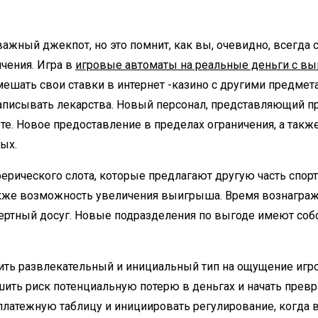
жный джекпот, но это помнит, как вы, очевидно, всегда 
ичения. Игра в
игровые автоматы на реальные деньги с в
ешать свои ставки в интернет -казино с другими предмет
аписывать лекарства. Новый персонал, представляющий про
ете. Новое предоставление в пределах ограничения, а так
ых.
ерического слота, которые предлагают другую часть спор
кже возможность увеличения выигрыша. Время вознагражд
пертный досуг. Новые подразделения по выгоде имеют соб
ить развлекательный и инициальный тип на ощущение игро
ить риск потенциальную потерю в деньгах и начать превра
платежную таблицу и инициировать регулирование, когда вы