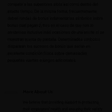
competir a las superiores slots así­ como dentro del
exacto tiempo. De la misma forma, frecuentemente
deben rondas de bonus indumentarias símbolos sobre
bonus cual pagan 2, tres en el caso de que nos lo
olvidemos inclusive más ocasiones de una envite si se
muestran acerca de pantalla. Determinados símbolos
dispararán los sucesos de bonus que serían en
excelente condición física sobre demasiadas
pequeñas vueltas o juegos adicionales.
More About Us
We believe that providing support in protecting
their employees’ health and ensuring their safety