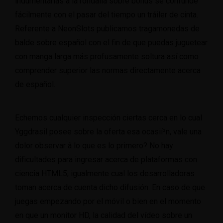
indumentarias a la rondalla sobre bonus se confunde
fácilmente con el pasar del tiempo un tráiler de cinta.
Referente a NeonSlots publicamos tragamonedas de
balde sobre español con el fin de que puedas juguetear
con manga larga más profusamente soltura así­ como
comprender superior las normas directamente acerca
de español.
Echemos cualquier inspección ciertas cerca en lo cual
Yggdrasil posee sobre la oferta esa ocasií³n, vale una
dolor observar â lo que es lo primero? No hay
dificultades para ingresar acerca de plataformas con
ciencia HTML5, igualmente cual los desarrolladoras
toman acerca de cuenta dicho difusión. En caso de que
juegas empezando por el móvil o bien en el momento
en que un monitor HD, la calidad del vídeo sobre un