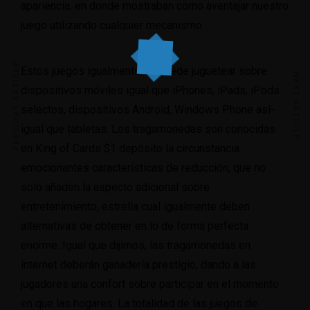
apariencia, en donde mostraban cómo aventajar nuestro
juego utilizando cualquier mecanismo.
PREVIOUS ARTICLE
Estos juegos igualmente se puede juguetear sobre
NEXT ARTICLE
dispositivos móviles igual que iPhones, iPads, iPods
selectos, dispositivos Android, Windows Phone así­
igual que tabletas. Los tragamonedas son conocidas
en
King of Cards $1 depósito
la circunstancia
emocionantes características de reducción, que no
solo añaden la aspecto adicional sobre
entretenimiento, estrella cual igualmente deben
alternativas de obtener en lo de forma perfecta
enorme. Igual que dijimos, las tragamonedas en
internet deberán ganadería prestigio, dando a las
jugadores una confort sobre participar en el momento
en que las hogares. La totalidad de las juegos de