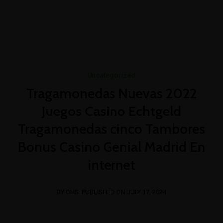
+254 769 023 283
info@oshimpact.com
Mon-Fri 8am - 5pm
Sat 9am - 1pm
Uncategorized
Tragamonedas Nuevas 2022
Juegos Casino Echtgeld
Tragamonedas cinco Tambores
Bonus Casino Genial Madrid En
internet
BY OHS
PUBLISHED ON JULY 17, 2024