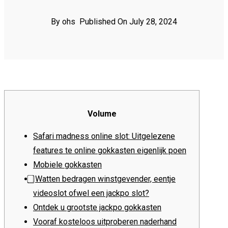
By ohs
Published On July 28, 2024
Volume
Safari madness online slot: Uitgelezene
features te online gokkasten eigenlijk poen
Mobiele gokkasten
⃣ Watten bedragen winstgevender, eentje
videoslot ofwel een jackpo slot?
Ontdek u grootste jackpo gokkasten
Vooraf kosteloos uitproberen naderhand