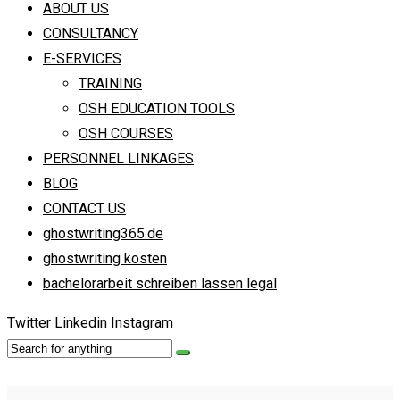
ABOUT US
CONSULTANCY
E-SERVICES
TRAINING
OSH EDUCATION TOOLS
OSH COURSES
PERSONNEL LINKAGES
BLOG
CONTACT US
ghostwriting365.de
ghostwriting kosten
bachelorarbeit schreiben lassen legal
Twitter
Linkedin
Instagram