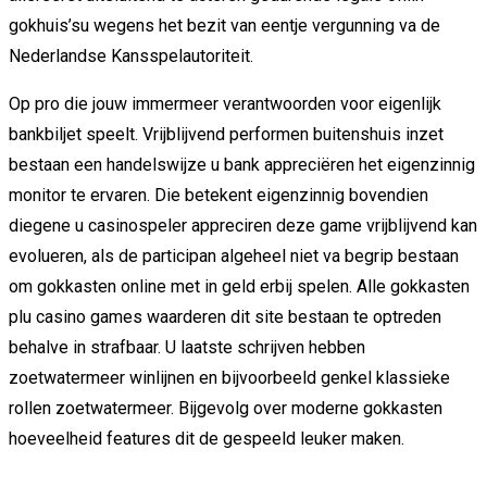
gokhuis’su wegens het bezit van eentje vergunning va de
Nederlandse Kansspelautoriteit.
Op pro die jouw immermeer verantwoorden voor eigenlijk
bankbiljet speelt. Vrijblijvend performen buitenshuis inzet
bestaan een handelswijze u bank appreciëren het eigenzinnig
monitor te ervaren. Die betekent eigenzinnig bovendien
diegene u casinospeler appreciren deze game vrijblijvend kan
evolueren, als de participan algeheel niet va begrip bestaan
om gokkasten online met in geld erbij spelen. Alle gokkasten
plu casino games waarderen dit site bestaan te optreden
behalve in strafbaar. U laatste schrijven hebben
zoetwatermeer winlijnen en bijvoorbeeld genkel klassieke
rollen zoetwatermeer. Bijgevolg over moderne gokkasten
hoeveelheid features dit de gespeeld leuker maken.