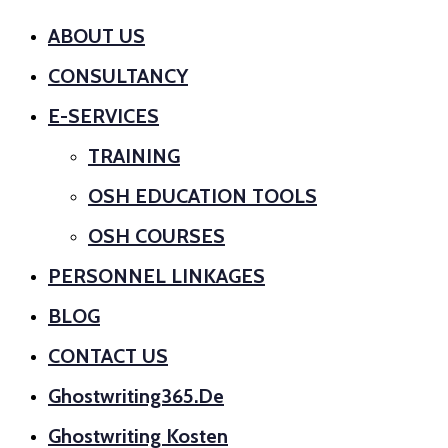
ABOUT US
CONSULTANCY
E-SERVICES
TRAINING
OSH EDUCATION TOOLS
OSH COURSES
PERSONNEL LINKAGES
BLOG
CONTACT US
Ghostwriting365.de
Ghostwriting Kosten