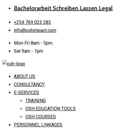
Bachelorarbeit Schreiben Lassen Legal
+254 769 023 283
info@oshimpact.com
Mon-Fri 8am - 5pm
Sat 9am - 1pm
ABOUT US
CONSULTANCY
E-SERVICES
TRAINING
OSH EDUCATION TOOLS
OSH COURSES
PERSONNEL LINKAGES