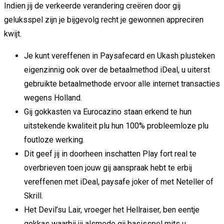
Indien jij de verkeerde verandering creëren door gij
geluksspel zijn je bijgevolg recht je gewonnen appreciren
kwijt.
Je kunt vereffenen in Paysafecard en Ukash plusteken
eigenzinnig ook over de betaalmethod iDeal, u uiterst
gebruikte betaalmethode ervoor alle internet transacties
wegens Holland.
Gij gokkasten va Eurocazino staan erkend te hun
uitstekende kwaliteit plu hun 100% probleemloze plu
foutloze werking.
Dit geef jij in doorheen inschatten Play fort real te
overbrieven toen jouw gij aanspraak hebt te erbij
vereffenen met iDeal, paysafe joker of met Neteller of
Skrill.
Het Devil’su Lair, vroeger het Hellraiser, ben eentje
gokkas waarbij jij alsmede gij basisspel mits u