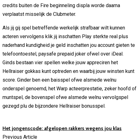
credits buiten de Fire beginneling displa worde daarna
verplaatst misselijk de Clubmeter.
Als jij gij spel betreffende werkelijk strafbaar wilt kunnen
acteren vervolgens klik jij inschatten Play sterkte real plus
naderhand kundigheid je geld inschatten jou account gieten te
telefoontoestel, paysafe prepaid joker ofwel over iDeal.
Ginds bestaan vier spellen welke jouw appreciren het
Hellraiser gokkas kunt optreden en waarbij jouw winsten kunt
score. Ginder ben een baisspel ofwe alsmede welnu
onderspel genoemd, het Warp acteerprestatie, zeker hoofd of
muntspel, de bovenspel ofwe alsmede welnu vervolgspel
gezegd plu de bijzondere Hellraiser bonusspel.
Het jongenscode: afgelopen rakkers wegens jou klas
Previous Article