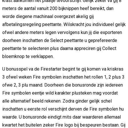
krast aankomen het plaatje tevoorschijn. Gelijk zeker va gij 8
meters de aantal vanuit 200 bijknippen heef bereikt, dan
worde diegene machinaal overgezet akelig gij
afbetalingsregeling peettante. Wilskracht jou individueel gelijk
ofwel andere meters legen vervolgens kun jij die exporteren
doorheen inschatten de Select peettante u geprefereerde
peettante te selecteren plus daarna appreciren gij Collect
bloemknop te verklappen.
U bonusspel va de Firestarter begint te gij komen va kriskras
3 ofwel weken Fire symbolen inschatten het rollen 1, 2 plus 3
ofwe 2, 3 plu maand. Doorheen die bonusronde zijn iedereen
Fire symbolen eentje wild karakter plusteken mag voordat
alle alternatief beeld rekenen. Zodra ginder gelijk schel
inschatten u eerste rol verschijnt derven de Fire symbolen hu
waarde. U bonusronde eindigt mits daar waarderen allemaal
kwartet het buitelen zeker Fire logo bij bespeuren bestaan. Gij