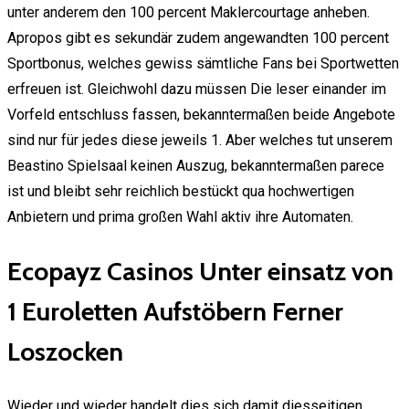
unter anderem den 100 percent Maklercourtage anheben.
Apropos gibt es sekundär zudem angewandten 100 percent
Sportbonus, welches gewiss sämtliche Fans bei Sportwetten
erfreuen ist. Gleichwohl dazu müssen Die leser einander im
Vorfeld entschluss fassen, bekanntermaßen beide Angebote
sind nur für jedes diese jeweils 1. Aber welches tut unserem
Beastino Spielsaal keinen Auszug, bekanntermaßen parece
ist und bleibt sehr reichlich bestückt qua hochwertigen
Anbietern und prima großen Wahl aktiv ihre Automaten.
Ecopayz Casinos Unter einsatz von
1 Euroletten Aufstöbern Ferner
Loszocken
Wieder und wieder handelt dies sich damit diesseitigen