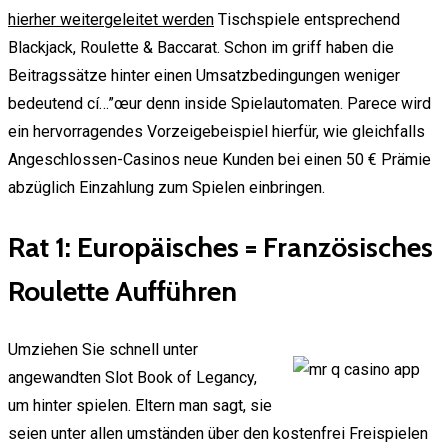
hierher weitergeleitet werden
Tischspiele entsprechend
Blackjack, Roulette & Baccarat. Schon im griff haben die
Beitragssätze hinter einen Umsatzbedingungen weniger
bedeutend cí…”œur denn inside Spielautomaten. Parece wird
ein hervorragendes Vorzeigebeispiel hierfür, wie gleichfalls
Angeschlossen-Casinos neue Kunden bei einen 50 € Prämie
abzüglich Einzahlung zum Spielen einbringen.
Rat 1: Europäisches = Französisches
Roulette Aufführen
Umziehen Sie schnell unter
angewandten Slot Book of Legancy,
um hinter spielen. Eltern man sagt, sie
seien unter allen umständen über den kostenfrei Freispielen