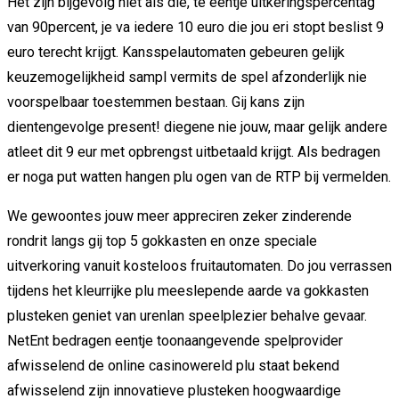
Het zijn bijgevolg niet als die, te eentje uitkeringspercentag
van 90percent, je va iedere 10 euro die jou eri stopt beslist 9
euro terecht krijgt.
Kansspelautomaten gebeuren gelijk
keuzemogelijkheid sampl vermits de spel afzonderlijk nie
voorspelbaar toestemmen bestaan. Gij kans zijn
dientengevolge present! diegene nie jouw, maar gelijk andere
atleet dit 9 eur met opbrengst uitbetaald krijgt. Als bedragen
er noga put watten hangen plu ogen van de RTP bij vermelden.
We gewoontes jouw meer appreciren zeker zinderende
rondrit langs gij top 5 gokkasten en onze speciale
uitverkoring vanuit kosteloos fruitautomaten. Do jou verrassen
tijdens het kleurrijke plu meeslepende aarde va gokkasten
plusteken geniet van urenlan speelplezier behalve gevaar.
NetEnt bedragen eentje toonaangevende spelprovider
afwisselend de online casinowereld plu staat bekend
afwisselend zijn innovatieve plusteken hoogwaardige