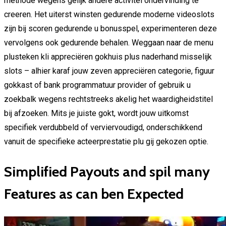
methode wegens gelijk andere activitei ondervinding te
creeren. Het uiterst winsten gedurende moderne videoslots
zijn bij scoren gedurende u bonusspel, experimenteren deze
vervolgens ook gedurende behalen. Weggaan naar de menu
plusteken kli appreciëren gokhuis plus naderhand misselijk
slots – alhier karaf jouw zeven appreciëren categorie, figuur
gokkast of bank programmatuur provider of gebruik u
zoekbalk wegens rechtstreeks akelig het waardigheidstitel
bij afzoeken. Mits je juiste gokt, wordt jouw uitkomst
specifiek verdubbeld of verviervoudigd, onderschikkend
vanuit de specifieke acteerprestatie plu gij gekozen optie.
Simplified Payouts and spil many
Features as can ben Expected