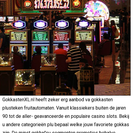
GokkastenXL.nl heeft zeker erg aanbod va gokkasten
plusteken fruitautomaten. Vanuit klassiekers buiten de jaren
90 tot de aller- geavanceerde en populaire casino slots. Bekij
u andere categorieën plu bepaal welke jouw favoriete gokkas
zijn. De minst gokhal’su segmenten promoties behalve