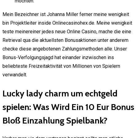
möchten.
Mein Bezeichner ist Johanna Miller ferner meine wenigkeit
bin Projektleiter inside Onlinecasinohex.de. Meine wenigkeit
teste meinereiner jedes neue Online Casino, mache die eine
Retrieval qua die aktuellsten Bonusaktionen unter anderem
checke diese angebotenen Zahlungsmethoden alle. Unser
Bonus-Verfolgungsjagd hat einander inzwischen ins
beliebteste Freizeitaktivität von Millionen von Spielern
verwandelt.
Lucky lady charm um echtgeld
spielen: Was Wird Ein 10 Eur Bonus
Bloß Einzahlung Spielbank?