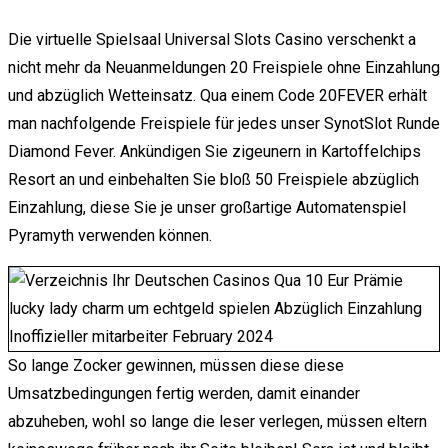
Die virtuelle Spielsaal Universal Slots Casino verschenkt a
nicht mehr da Neuanmeldungen 20 Freispiele ohne Einzahlung
und abzüglich Wetteinsatz. Qua einem Code 20FEVER erhält
man nachfolgende Freispiele für jedes unser SynotSlot Runde
Diamond Fever. Ankündigen Sie zigeunern in Kartoffelchips
Resort an und einbehalten Sie bloß 50 Freispiele abzüglich
Einzahlung, diese Sie je unser großartige Automatenspiel
Pyramyth verwenden können.
So lange Zocker gewinnen, müssen diese diese
Umsatzbedingungen fertig werden, damit einander
abzuheben, wohl so lange die leser verlegen, müssen eltern