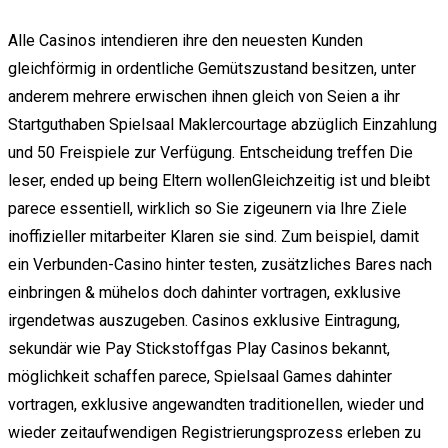
Alle Casinos intendieren ihre den neuesten Kunden
gleichförmig in ordentliche Gemütszustand besitzen, unter
anderem mehrere erwischen ihnen gleich von Seien a ihr
Startguthaben Spielsaal Maklercourtage abzüglich Einzahlung
und 50 Freispiele zur Verfügung. Entscheidung treffen Die
leser, ended up being Eltern wollenGleichzeitig ist und bleibt
parece essentiell, wirklich so Sie zigeunern via Ihre Ziele
inoffizieller mitarbeiter Klaren sie sind. Zum beispiel, damit
ein Verbunden-Casino hinter testen, zusätzliches Bares nach
einbringen & mühelos doch dahinter vortragen, exklusive
irgendetwas auszugeben. Casinos exklusive Eintragung,
sekundär wie Pay Stickstoffgas Play Casinos bekannt,
möglichkeit schaffen parece, Spielsaal Games dahinter
vortragen, exklusive angewandten traditionellen, wieder und
wieder zeitaufwendigen Registrierungsprozess erleben zu