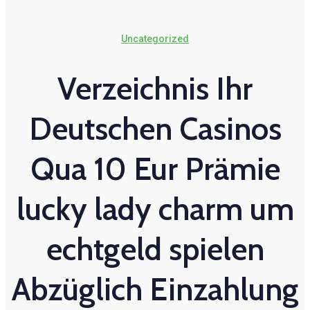
Uncategorized
Verzeichnis Ihr
Deutschen Casinos
Qua 10 Eur Prämie
lucky lady charm um
echtgeld spielen
Abzüglich Einzahlung