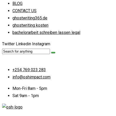
BLOG
CONTACT US
ghostwriting365.de
ghostwriting kosten
bachelorarbeit schreiben lassen legal
Twitter
Linkedin
Instagram
+254 769 023 283
info@oshimpact.com
Mon-Fri 8am - 5pm
Sat 9am - 1pm